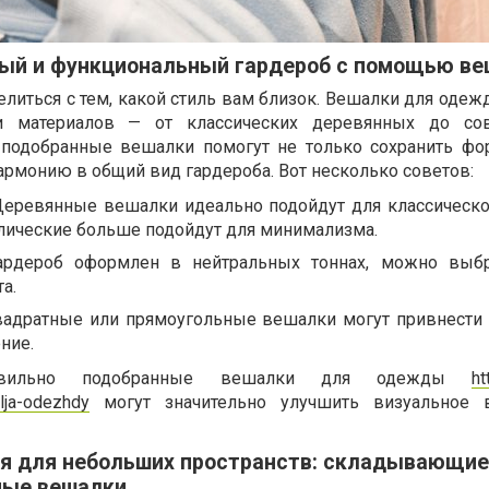
ный и функциональный гардероб с помощью в
елиться с тем, какой стиль вам близок. Вешалки для оде
 материалов — от классических деревянных до со
 подобранные вешалки помогут не только сохранить ф
армонию в общий вид гардероба. Вот несколько советов:
Деревянные вешалки идеально подойдут для классическог
ллические больше подойдут для минимализма.
ардероб оформлен в нейтральных тоннах, можно выбр
а.
вадратные или прямоугольные вешалки могут привнести
ние.
равильно подобранные вешалки для одежды
ht
lja-odezhdy
могут значительно улучшить визуальное в
я для небольших пространств: складывающие
ные вешалки