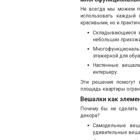
Не всегда мы можем по
использовать каждый 
красивыми, но и практи
Складывающиеся в
небольших прихожи
Многофункциональн
этажеркой для обув
Настенные вешалк
интерьеру.
Эти решения помогут в
площадь квартиры огран
Вешалки как элемен
Почему бы не сделать
декора?
Самодельные веш
удивительные веша