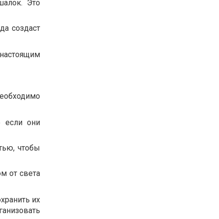
шалок. Это
да создаст
 настоящим
необходимо
о если они
тью, чтобы
м от света
хранить их
анизовать