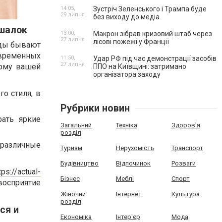
14:05,
Зустріч Зеленського і Трампа буде
29 липня
без виходу до медіа
ешалок
13:00,
Макрон зібрав кризовий штаб через
27 липня
лісові пожежі у Франції
жды бывают
временных
11:50,
Удар РФ під час демонстрації засобів
27 липня
орму вашей
ППО на Київщині: затримано
організатора заходу
о стиля, в
Рубрики новин
ать яркие
Загальний
Техніка
Здоров'я
розділ
 различные
Туризм
Нерухомість
Транспорт
Будівництво
Відпочинок
Розваги
tps://actual-
Бізнес
Меблі
Спорт
осприятие
Жіночий
Інтернет
Культура
розділ
ся и
Економіка
Інтер'єр
Мода