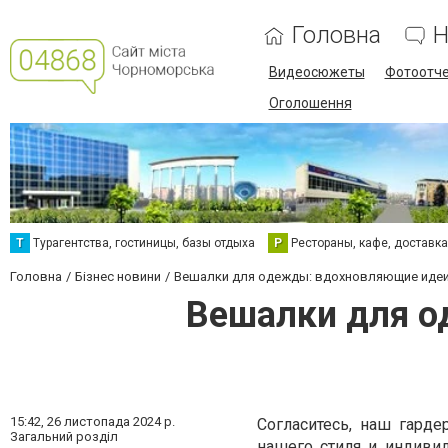
Головна
Н
Видеосюжеты
Фотоотч
Оголошення
Т
Турагентства, гостиницы, базы отдыха
Р
Рестораны, кафе, доставк
Головна
Бізнес новини
Вешалки для одежды: вдохновляющие идеи
Вешалки для о
15:42,
26 листопада 2024 р.
Согласитесь, наш гард
Загальний розділ
нашего стиля и индиви