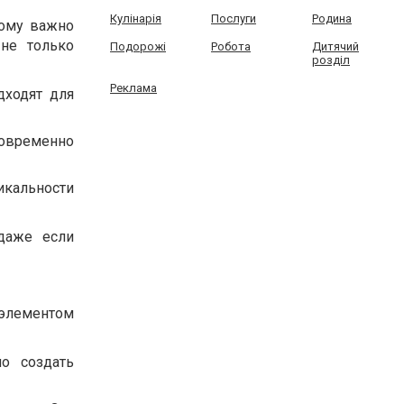
Кулінарія
Послуги
Родина
тому важно
не только
Подорожі
Робота
Дитячий
розділ
Реклама
дходят для
новременно
икальности
 даже если
элементом
о создать