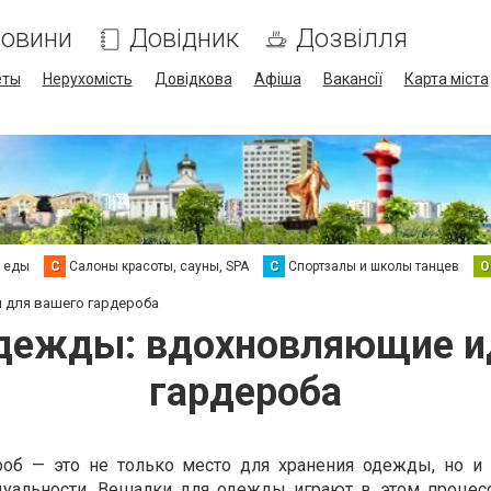
овини
Довідник
Дозвілля
еты
Нерухомість
Довідкова
Афіша
Вакансії
Карта міста
а еды
С
Салоны красоты, сауны, SPA
С
Спортзалы и школы танцев
О
 для вашего гардероба
дежды: вдохновляющие и
гардероба
ероб — это не только место для хранения одежды, но и
дуальности. Вешалки для одежды играют в этом проце