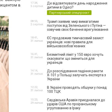
17:34,
Де відсвяткувати день народження
 акцентом в
5 серпня
дитини в Одесі?
Партнерський спецпроєкт
08:55,
Трамп заявив: мир вимагатиме
2 серпня
поступок від Зеленського і Путіна —
озвучив своє бачення врегулювання
18:41,
ЄС продовжив тимчасовий захист
31 липня
українців: нові правила для
військовозобов’язаних
16:41,
Безмитний ліміт у 150 євро хочуть
31 липня
скасувати: що зміниться для
українців
14:14,
До розслідування падіння ракети
31 липня
Х-101 у Польщі залучать експерта з
України
12:22,
В Україні проводять обшуки у понад
31 липня
100 ТЦК
15:23,
Саудівська Аравія приєдналася до
29 липня
ударів США по проіранському
угрупованню в Іраку