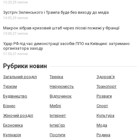
15:23,
29 липня
Зустріч Зеленського і Трампа буде без виходу до медіа
14:05,
29 липня
Макрон зібрав кризовий штаб через лісові пожежі у Франції
13:00,
27 липня
Удар РФ під час демонстрації засобів ППО на Київщині: затримано
організатора заходу
11:50,
27 липня
Рубрики новин
Загальний розділ
Техніка
Здоров'я
Туризм
Нерухомість
Транспорт
Будівництво
Відпочинок
Розваги
Бізнес
Меблі
Спорт
Жіночий розділ
Інтернет
Культура
Економіка
Інтер'єр
Мода
Кулінарія
Послуги
Родина