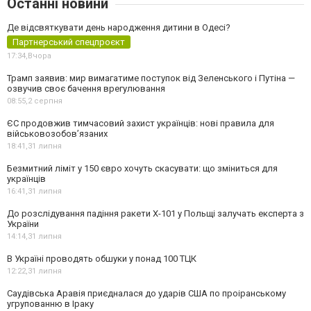
Останні новини
Де відсвяткувати день народження дитини в Одесі?
Партнерський спецпроєкт
17:34,
Вчора
Трамп заявив: мир вимагатиме поступок від Зеленського і Путіна —
озвучив своє бачення врегулювання
08:55,
2 серпня
ЄС продовжив тимчасовий захист українців: нові правила для
військовозобов’язаних
18:41,
31 липня
Безмитний ліміт у 150 євро хочуть скасувати: що зміниться для
українців
16:41,
31 липня
До розслідування падіння ракети Х-101 у Польщі залучать експерта з
України
14:14,
31 липня
В Україні проводять обшуки у понад 100 ТЦК
12:22,
31 липня
Саудівська Аравія приєдналася до ударів США по проіранському
угрупованню в Іраку