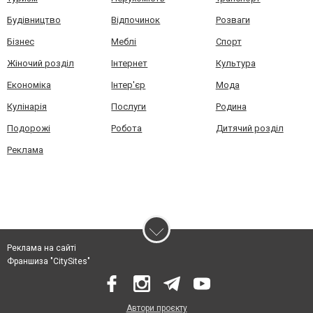
Будівництво
Відпочинок
Розваги
Бізнес
Меблі
Спорт
Жіночий розділ
Інтернет
Культура
Економіка
Інтер'єр
Мода
Кулінарія
Послуги
Родина
Подорожі
Робота
Дитячий розділ
Реклама
Реклама на сайті
Франшиза "CitySites"
Автори проєкту