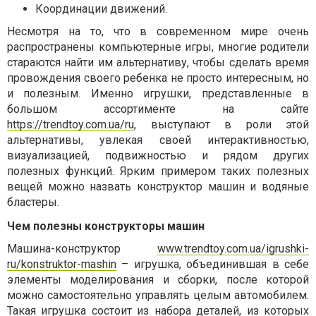
Координации движений.
Несмотря на то, что в современном мире очень
распространены компьютерные игры, многие родители
стараются найти им альтернативу, чтобы сделать время
провождения своего ребенка не просто интересным, но
и полезным. Именно игрушки, представленные в
большом ассортименте на сайте
https://trendtoy.com.ua/ru
, выступают в роли этой
альтернативы, увлекая своей интерактивностью,
визуализацией, подвижностью и рядом других
полезных функций. Ярким примером таких полезных
вещей можно назвать конструктор машин и водяные
бластеры.
Чем полезны конструкторы машин
Машина-конструктор
www.trendtoy.com.ua/igrushki-
ru/konstruktor-mashin
– игрушка, объединившая в себе
элементы моделирования и сборки, после которой
можно самостоятельно управлять целым автомобилем.
Такая игрушка состоит из набора деталей, из которых