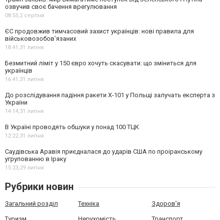
озвучив своє бачення врегулювання
08:55,
2 серпня
ЄС продовжив тимчасовий захист українців: нові правила для
військовозобов’язаних
18:41,
31 липня
Безмитний ліміт у 150 євро хочуть скасувати: що зміниться для
українців
16:41,
31 липня
До розслідування падіння ракети Х-101 у Польщі залучать експерта з
України
14:14,
31 липня
В Україні проводять обшуки у понад 100 ТЦК
12:22,
31 липня
Саудівська Аравія приєдналася до ударів США по проіранському
угрупованню в Іраку
15:23,
29 липня
Рубрики новин
Загальний розділ
Техніка
Здоров'я
Туризм
Нерухомість
Транспорт