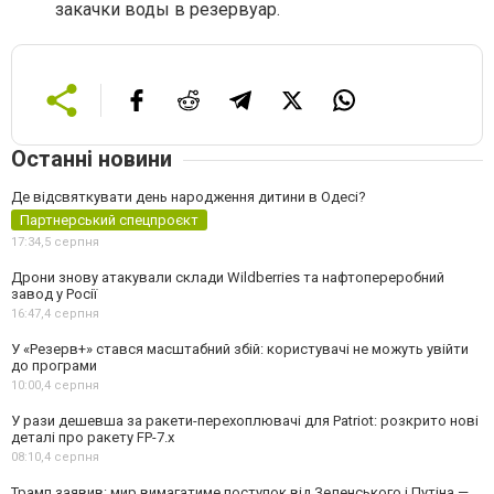
закачки воды в резервуар.
Останні новини
Де відсвяткувати день народження дитини в Одесі?
Партнерський спецпроєкт
17:34,
5 серпня
Дрони знову атакували склади Wildberries та нафтопереробний
завод у Росії
16:47,
4 серпня
У «Резерв+» стався масштабний збій: користувачі не можуть увійти
до програми
10:00,
4 серпня
У рази дешевша за ракети-перехоплювачі для Patriot: розкрито нові
деталі про ракету FP-7.x
08:10,
4 серпня
Трамп заявив: мир вимагатиме поступок від Зеленського і Путіна —