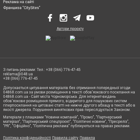
Реклама на сайті
Франшиза "CitySites"
Автори проєкту
З питань реклами: Тел.: +38 (066) 776-47-45
reklama@048.ua
+38 (066) 776-47-45
Допускається цитування матеріалів без отримання попередньої згоди
04868.com.ua за умови розміщення в тексті обов'язкового посилання на
04868.com.ua - Сайт міста Чорноморська. Для інтернет-видань
обов'язкове розміщення прямого, відкритого для пошукових систем
гіперпосилання на цитовані статті не нижче другого абзацу в тексті або в
якості джерела. Порушення виняткових прав переслідується Законом.
Матеріали з плашками "Новини компаній", "Промо", "Партнерський
матеріал", "Партнерський спецпроєкт", "Політичні новини", "Пресреліз",
"PR", "Офіційно", "Політична реклама" публікуються на правах реклами.
Політика конфіденційності
Правила сайту
Правила