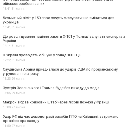
військовозобов’язаних
18:41,
31 липня
Безмитний ліміт у 150 євро хочуть скасувати: що зміниться для
українців
16:41,
31 липня
До розслідування падіння ракети Х-101 у Польщі залучать експерта з
України
14:14,
31 липня
В Україні проводять обшуки у понад 100 ТЦК
12:22,
31 липня
Саудівська Аравія приєдналася до ударів США по проіранському
угрупованню в Іраку
15:23,
29 липня
Зустріч Зеленського і Трампа буде без виходу до медіа
14:05,
29 липня
Макрон зібрав кризовий штаб через лісові пожежі у Франції
13:00,
27 липня
Удар РФ під час демонстрації засобів ППО на Київщині: затримано
організатора заходу
11:50,
27 липня