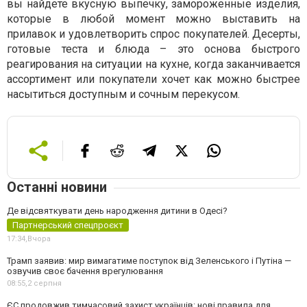
вы найдете вкусную выпечку, замороженные изделия,
которые в любой момент можно выставить на
прилавок и удовлетворить спрос покупателей. Десерты,
готовые теста и блюда – это основа быстрого
реагирования на ситуации на кухне, когда заканчивается
ассортимент или покупатели хочет как можно быстрее
насытиться доступным и сочным перекусом.
Останні новини
Де відсвяткувати день народження дитини в Одесі?
Партнерський спецпроєкт
17:34,
Вчора
Трамп заявив: мир вимагатиме поступок від Зеленського і Путіна —
озвучив своє бачення врегулювання
08:55,
2 серпня
ЄС продовжив тимчасовий захист українців: нові правила для