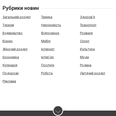
Рубрики новин
Загальний розділ
Техніка
Здоров'я
Туризм
Нерухомість
Транспорт
Будівництво
Відпочинок
Розваги
Бізнес
Меблі
Спорт
Жіночий розділ
Інтернет
Культура
Економіка
Інтер'єр
Мода
Кулінарія
Послуги
Родина
Подорожі
Робота
Дитячий розділ
Реклама