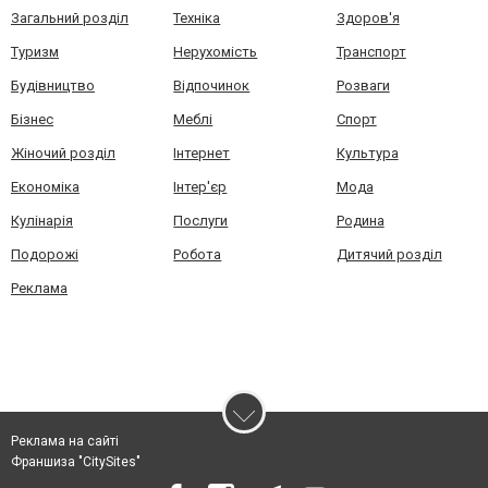
Загальний розділ
Техніка
Здоров'я
Туризм
Нерухомість
Транспорт
Будівництво
Відпочинок
Розваги
Бізнес
Меблі
Спорт
Жіночий розділ
Інтернет
Культура
Економіка
Інтер'єр
Мода
Кулінарія
Послуги
Родина
Подорожі
Робота
Дитячий розділ
Реклама
Реклама на сайті
Франшиза "CitySites"