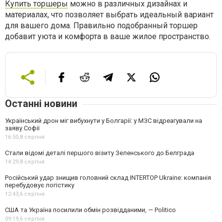
Купить торшеры
можно в различных дизайнах и
материалах, что позволяет выбрать идеальный вариант
для вашего дома. Правильно подобранный торшер
добавит уюта и комфорта в ваше жилое пространство.
Останні новини
Український дрон міг вибухнути у Болгарії: у МЗС відреагували на
заяву Софії
16:50,
8 серпня
Стали відомі деталі першого візиту Зеленського до Белграда
14:29,
8 серпня
Російський удар знищив головний склад INTERTOP Ukraine: компанія
перебудовує логістику
12:43,
6 серпня
США та Україна посилили обмін розвідданими, — Politico
09:19,
6 серпня