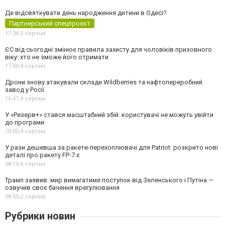
Де відсвяткувати день народження дитини в Одесі?
Партнерський спецпроєкт
17:34,
5 серпня
ЄС від сьогодні змінює правила захисту для чоловіків призовного
віку: хто не зможе його отримати
17:00,
4 серпня
Дрони знову атакували склади Wildberries та нафтопереробний
завод у Росії
16:47,
4 серпня
У «Резерв+» стався масштабний збій: користувачі не можуть увійти
до програми
10:00,
4 серпня
У рази дешевша за ракети-перехоплювачі для Patriot: розкрито нові
деталі про ракету FP-7.x
08:10,
4 серпня
Трамп заявив: мир вимагатиме поступок від Зеленського і Путіна —
озвучив своє бачення врегулювання
08:55,
2 серпня
Рубрики новин