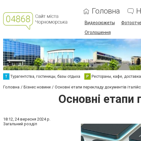
Головна
Н
Видеосюжеты
Фотоотч
Оголошення
Т
Турагентства, гостиницы, базы отдыха
Р
Рестораны, кафе, доставк
Головна
Бізнес новини
Основні етапи перекладу документів італі
Основні етапи 
18:12,
24 вересня 2024 р.
Загальний розділ