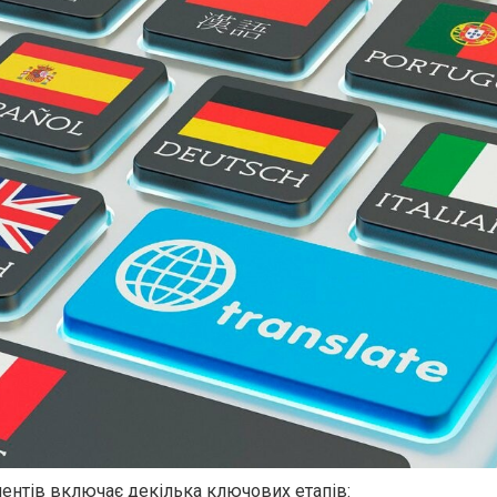
ентів включає декілька ключових етапів: