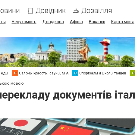
овини
Довідник
Дозвілля
еты
Нерухомість
Довідкова
Афіша
Вакансії
Карта міста
а еды
С
Салоны красоты, сауны, SPA
С
Спортзалы и школы танцев
О
йською мовою
перекладу документів іт