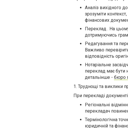
Аналіз вихідного д
зрозуміти контекст,
фінансових докумен
Переклад . На цьом
дотримуючись грама
Редагування та пер
Важливо перевірити 
відповідність оригі
Нотаріальне засвід
переклад має бути н
детальінше -
бюро 
1. Труднощі та виклики 
При перекладі документі
Регіональні відмінн
перекладач повинен
Термінологічна точ
юридичній та фінан