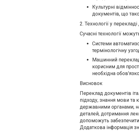
Культурні відмінност
документів, що тако
2. Технології у переклад
Сучасні технології можу
Системи автоматизо
термінологічну узг
Машинний переклад
корисним для прост
необхідна обов'язк
Висновок
Переклад документів іт
підходу, знання мови та 
державними органами, на
деталей, дотримання лек
допоможуть забезпечити 
Додаткова інформація зн