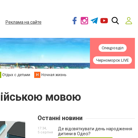
Реклама на сайте
Спецрозділ
Черноморск LIVE
Отдых с детьми
Н
Ночная жизнь
алійською мовою
Останні новини
17:34,
Де відсвяткувати день народження
5 серпня
дитини в Одесі?