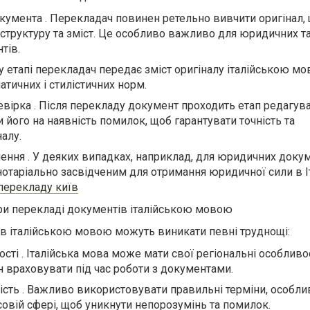
окумента . Перекладач повинен ретельно вивчити оригінал,
 структуру та зміст. Це особливо важливо для юридичних т
тів.
у етапі перекладач передає зміст оригіналу італійською мо
тичних і стилістичних норм.
евірка . Після перекладу документ проходить етап редагува
його на наявність помилок, щоб гарантувати точність та
налу.
чення . У деяких випадках, наприклад, для юридичних докум
отаріально засвідченим для отримання юридичної сили в Іт
перекладу київ
при перекладі документів італійською мовою
в італійською мовою можуть виникати певні труднощі:
ості . Італійська мова може мати свої регіональні особливост
 враховувати під час роботи з документами.
ність . Важливо використовувати правильні терміни, особли
совій сфері, щоб уникнути непорозумінь та помилок.