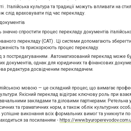
і . Італійська культура та традиції можуть впливати на стил
ж слід враховувати під час перекладу.
і документів
ть значно спростити процес перекладу документів італійсь
ваного перекладу (CAT) . Ці системи допомагають зберегт
одженість та прискорюють процес перекладу.
 з постредагуванням . Автоматизований переклад може б
их документів, однак для юридичних та фінансових докуме
ова редактура досвідченим перекладачем.
алійською мовою — це складний процес, що вимагає профе
культури. Якісний переклад відіграє ключову роль при взаєм
вчальними закладами та діловими партнерами. Ретельна у
сичних та граматичних норм, а також облік культурних осо
успішне виконання всіх формальних вимог та уникнути по
аходиться за посиланням -
https://www.byuroperevodov.com.