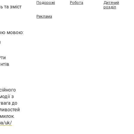
Подорожі
Робота
Дитячий
ь та зміст
розділ
Реклама
кою мовою:
и
ути
нтів
сійного
одії з
вага до
бливостей
милок.
ua/uk/