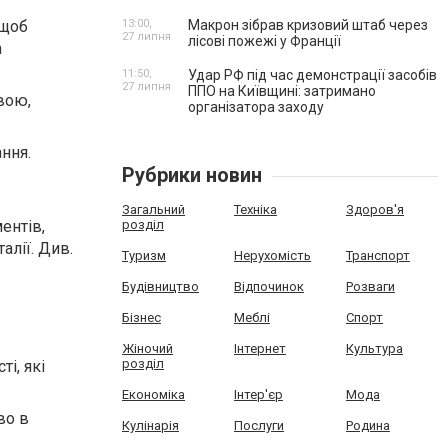
13:00,
Макрон зібрав кризовий штаб через
 щоб
27 липня
лісові пожежі у Франції
а
11:50,
Удар РФ під час демонстрації засобів
27 липня
ППО на Київщині: затримано
вою,
організатора заходу
ння.
Рубрики новин
Загальний
Техніка
Здоров'я
розділ
ентів,
алії. Див.
Туризм
Нерухомість
Транспорт
Будівництво
Відпочинок
Розваги
Бізнес
Меблі
Спорт
Жіночий
Інтернет
Культура
розділ
і, які
Економіка
Інтер'єр
Мода
во в
Кулінарія
Послуги
Родина