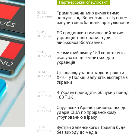
Партнерський спецпроєкт
08:55,
Трамп заявив: мир вимагатиме
2 серпня
поступок від Зеленського і Путіна —
озвучив своє бачення врегулювання
18:41,
ЄС продовжив тимчасовий захист
31 липня
українців: нові правила для
військовозобов’язаних
16:41,
Безмитний ліміт у 150 євро хочуть
31 липня
скасувати: що зміниться для
українців
14:14,
До розслідування падіння ракети
31 липня
Х-101 у Польщі залучать експерта з
України
12:22,
В Україні проводять обшуки у понад
31 липня
100 ТЦК
15:23,
Саудівська Аравія приєдналася до
29 липня
ударів США по проіранському
угрупованню в Іраку
14:05,
Зустріч Зеленського і Трампа буде
29 липня
без виходу до медіа