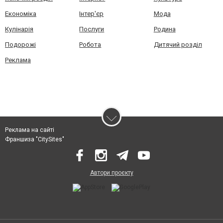
Економіка
Інтер'єр
Мода
Кулінарія
Послуги
Родина
Подорожі
Робота
Дитячий розділ
Реклама
Реклама на сайті
Франшиза "CitySites"
Автори проєкту