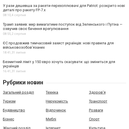
У рази дешевша за ракети-перехоплювачі для Patriot: розкрито нові
деталі про ракету FP-7.x
08:10,
4 серпня
Трамп заявив: мир вимагатиме поступок від Зеленського і Путіна —
озвучив своє бачення врегулювання
08:55,
2 серпня
ЄС продовжив тимчасовий захист українців: нові правила для
військовозобов’язаних
18:41,
31 липня
Безмитний ліміт у 150 євро хочуть скасувати: що зміниться для
українців
16:41,
31 липня
Рубрики новин
Загальний розділ
Техніка
Здоров'я
Туризм
Нерухомість
Транспорт
Будівництво
Відпочинок
Розваги
Бізнес
Меблі
Спорт
Жіночий розділ
Інтернет
Культура