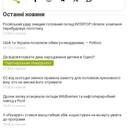
Останні новини
Російський удар знищив головний склад INTERTOP Ukraine: компанія
перебудовує логістику
12:43,
6 серпня
США та Україна посилили обмін розвідданими, — Politico
09:19,
6 серпня
Де відсвяткувати день народження дитини в Одесі?
Партнерський спецпроєкт
17:34,
5 серпня
ЄС від сьогодні змінює правила захисту для чоловіків призовного
віку: хто не зможе його отримати
17:00,
4 серпня
Дрони знову атакували склади Wildberries та нафтопереробний
завод у Росії
16:47,
4 серпня
У «Резерв+» стався масштабний збій: користувачі не можуть увійти
до програми
10:00,
4 серпня