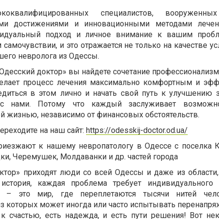
оквалифицированных специалистов, вооруженны
и достижениями и инновационными методами лечени
идуальный подход и личное внимание к вашим проб
самочувствии, и это отражается не только на качестве усл
шего невролога из Одессы.
Одесский доктор» вы найдете сочетание профессионализма
сделает процесс лечения максимально комфортным и эф
диться в этом лично и начать свой путь к улучшению 
 с нами. Потому что каждый заслуживает возможн
ой жизнью, независимо от финансовых обстоятельств.
переходите на наш сайт:
https://odesskij-doctor.od.ua/
риезжают к нашему невропатологу в Одессе с поселка К
дки, Черемушек, Молдаванки и др. частей города
ктор» приходят люди со всей Одессы и даже из области
 история, каждая проблема требует индивидуального 
я – это мир, где переплетаются тысячи нитей чело
из которых может иногда или часто испытывать перенапря
к счастью, есть надежда, и есть пути решения! Вот не