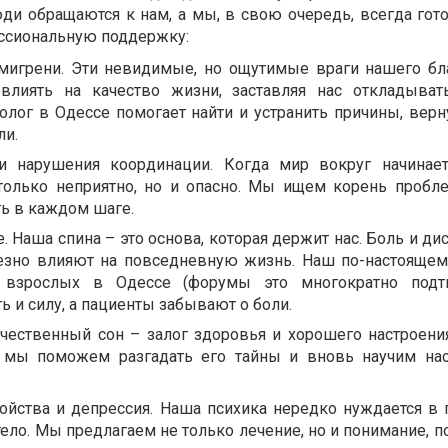
ди обращаются к нам, а мы, в свою очередь, всегда гот
ссиональную поддержку:
мигрени. Эти невидимые, но ощутимые враги нашего бл
овлиять на качество жизни, заставляя нас откладыва
олог в Одессе помогает найти и устранить причины, верн
ли.
и нарушения координации. Когда мир вокруг начинае
 только неприятно, но и опасно. Мы ищем корень пробл
ь в каждом шаге.
. Наша спина – это основа, которая держит нас. Боль и д
ьезно влияют на повседневную жизнь. Наш по-настояще
я взрослых в Одессе (форумы это многократно подт
ь и силу, а пациенты забывают о боли.
чественный сон – залог здоровья и хорошего настроения
, мы поможем разгадать его тайны и вновь научим на
ойства и депрессия. Наша психика нередко нуждается в
 тело. Мы предлагаем не только лечение, но и понимание, 