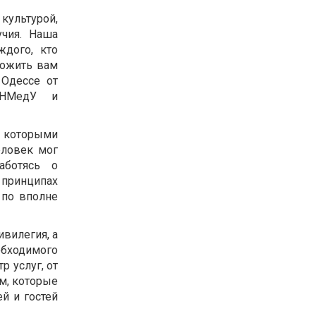
культурой,
учия. Наша
дого, кто
ложить вам
Одессе от
ОНМедУ и
 которыми
еловек мог
аботясь о
принципах
 по вполне
вилегия, а
еобходимого
р услуг, от
ам, которые
й и гостей