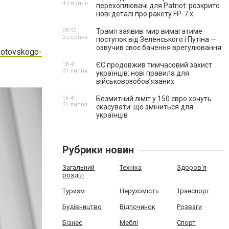
4 серпня
перехоплювачі для Patriot: розкрито
нові деталі про ракету FP-7.x
08:55,
Трамп заявив: мир вимагатиме
2 серпня
поступок від Зеленського і Путіна —
озвучив своє бачення врегулювання
kotovskogo-
18:41,
ЄС продовжив тимчасовий захист
31 липня
українців: нові правила для
військовозобов’язаних
16:41,
Безмитний ліміт у 150 євро хочуть
31 липня
скасувати: що зміниться для
українців
Рубрики новин
Загальний
Техніка
Здоров'я
розділ
Туризм
Нерухомість
Транспорт
Будівництво
Відпочинок
Розваги
Бізнес
Меблі
Спорт