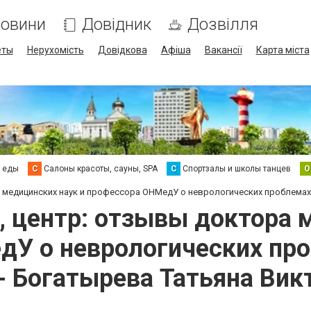
овини
Довідник
Дозвілля
еты
Нерухомість
Довідкова
Афіша
Вакансії
Карта міста
а еды
С
Салоны красоты, сауны, SPA
С
Спортзалы и школы танцев
О
 медицинских наук и профессора ОНМедУ о неврологических проблемах
, центр: отзывы доктора 
дУ о неврологических про
- Богатырева Татьяна Вик