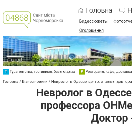
Головна
Н
Видеосюжеты
Фотоотч
Оголошення
Т
Турагентства, гостиницы, базы отдыха
Р
Рестораны, кафе, доставк
Головна
Бізнес новини
Невролог в Одессе, центр: отзывы доктора
Невролог в Одессе
профессора ОНМе
Доктор 