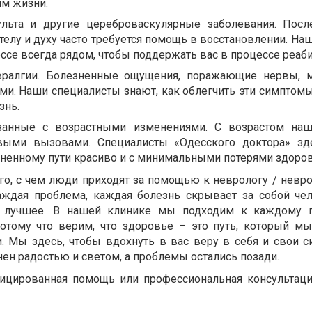
ям жизни.
ульта и другие цереброваскулярные заболевания. Пос
елу и духу часто требуется помощь в восстановлении. На
ссе всегда рядом, чтобы поддержать вас в процессе реаб
вралгии. Болезненные ощущения, поражающие нервы, 
ми. Наши специалисты знают, как облегчить эти симптомы
знь.
язанные с возрастными изменениями. С возрастом на
овыми вызовами. Специалисты «Одесского доктора» зд
зненному пути красиво и с минимальными потерями здоров
го, с чем люди приходят за помощью к неврологу / невро
аждая проблема, каждая болезнь скрывает за собой чел
 лучшее. В нашей клинике мы подходим к каждому п
потому что верим, что здоровье – это путь, который м
и. Мы здесь, чтобы вдохнуть в вас веру в себя и свои с
ен радостью и светом, а проблемы остались позади.
ицированная помощь или профессиональная консультация