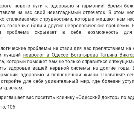
ороге нового пути к здоровью и гармонии! Время беж
ставляя на нас свой неизгладимый отпечаток. В этом н
ко сталкиваемся с трудностями, которые мешают нам на
с, головные боли и другие неврологические проблемы. Н
ая проблема скрывает в себе возможность для
!
логические проблемы не стали для вас препятствием на
ам лучший
невролог в Одессе Богатырева Татьяна Викто
а, который поможет вам не только справиться с текущими
анить здоровье вашей нервной системы на долгие годы.
армонии, здоровью и полноценной жизни. Позвольте се
 откройте для себя удивительный мир, где болезни усту
м краскам.
риглашает вас посетить клинику «Одесский доктор» по ад
го, 106