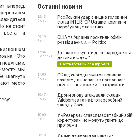
Останні новини
ит вперед,
епрерывном
12:43,
Російський удар знищив головний
слаждаться
6 серпня
склад INTERTOP Ukraine: компанія
о не стоит
перебудовує логістику
 роста и
09:19,
США та Україна посилили обмін
6 серпня
розвідданими, — Politico
 жизненном
17:34,
Де відсвяткувати день народження
ровна
Это
5 серпня
дитини в Одесі?
 недугами,
Партнерський спецпроєкт
 Вместе мы
17:00,
ЄС від сьогодні змінює правила
бе шагнуть
4 серпня
захисту для чоловіків призовного
пают место
віку: хто не зможе його отримати
16:47,
Дрони знову атакували склади
ресу:
4 серпня
Wildberries та нафтопереробний
завод у Росії
10:00,
У «Резерв+» стався масштабний збій:
4 серпня
користувачі не можуть увійти до
програми
08:10,
У рази дешевша за ракети-