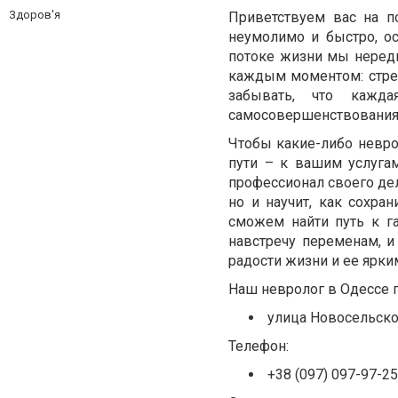
Здоров'я
Приветствуем вас на п
неумолимо и быстро, о
потоке жизни мы неред
каждым моментом: стрес
забывать, что кажд
самосовершенствования
Чтобы какие-либо невро
пути – к вашим услуг
профессионал своего дел
но и научит, как сохр
сможем найти путь к г
навстречу переменам, и
радости жизни и ее ярки
Наш невролог в Одессе п
улица Новосельско
Телефон:
+38 (097) 097-97-25