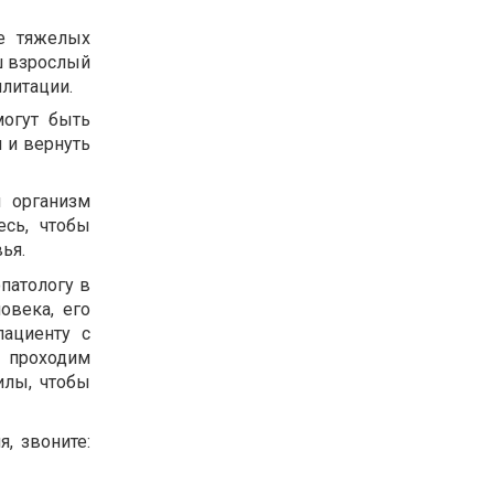
ле тяжелых
ш взрослый
илитации.
могут быть
 и вернуть
ш организм
есь, чтобы
ья.
патологу в
овека, его
ациенту с
ы проходим
илы, чтобы
, звоните: