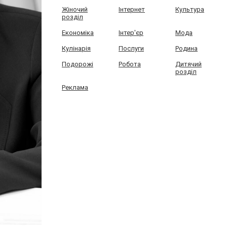
Жіночий
Інтернет
Культура
розділ
Економіка
Інтер'єр
Мода
Кулінарія
Послуги
Родина
Подорожі
Робота
Дитячий
розділ
Реклама