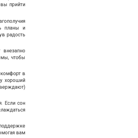
овы прийти
агополучия
ть планы и
ув радость
т внезапно
емы, чтобы
искомфорт в
му хороший
верждают)
. Если сон
слаждаться
 поддержке
помогая вам