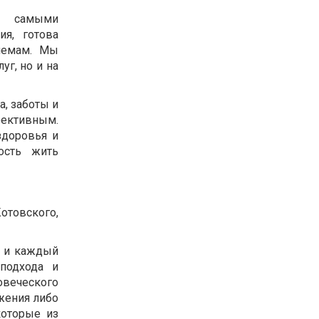
х самыми
я, готова
лемам. Мы
уг, но и на
, заботы и
фективным.
здоровья и
ость жить
отовского,
, и каждый
подхода и
веческого
жения либо
которые из