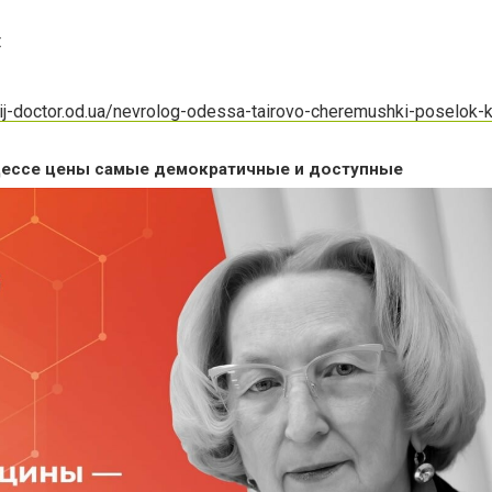
t
ij-doctor.od.ua/nevrolog-odessa-tairovo-cheremushki-poselok-
Одессе цены самые демократичные и доступные