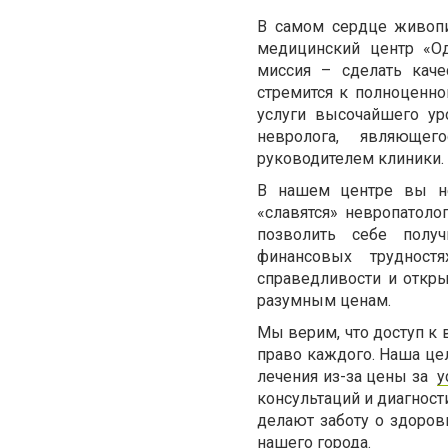
В самом сердце живопи
медицинский центр «Од
миссия – сделать кач
стремится к полноценн
услуги высочайшего у
невролога, являюще
руководителем клиники.
В нашем центре вы не
«славятся» невропатол
позволить себе полу
финансовых трудност
справедливости и откры
разумным ценам.
Мы верим, что доступ к 
право каждого. Наша цел
лечения из-за цены за
у
консультаций и диагност
делают заботу о здоров
нашего города.