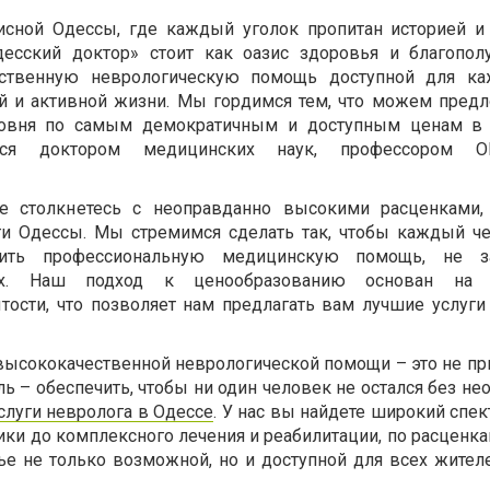
сной Одессы, где каждый уголок пропитан историей и 
есский доктор» стоит как оазис здоровья и благопол
ественную неврологическую помощь доступной для каж
ой и активной жизни. Мы гордимся тем, что можем пред
ровня по самым демократичным и доступным ценам в 
гося доктором медицинских наук, профессором 
 столкнетесь с неоправданно высокими расценками,
оги Одессы. Мы стремимся сделать так, чтобы каждый ч
чить профессиональную медицинскую помощь, не з
ях. Наш подход к ценообразованию основан на 
тости, что позволяет нам предлагать вам лучшие услуги
высококачественной неврологической помощи – это не при
ь – обеспечить, чтобы ни один человек не остался без н
слуги невролога в Одессе
. У нас вы найдете широкий спект
ики до комплексного лечения и реабилитации, по расценк
ье не только возможной, но и доступной для всех жителе