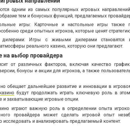
 игровых направлений
ются одним из самых популярных игровых направлений
образие тем и бонусных функций, предлагаемых провайде
ольные игры: Карточные и настольные игры также п
собенно среди опытных игроков, которые ценят стратегию
дилерами: Игры с живыми дилерами становятся 
атмосферы реального казино, которую они предлагают.
 на выбор провайдера
сит от различных факторов, включая качество график
ерсии, бонусы и акции для игроков, а также пользовател
но обещает дальнейшее развитие и инновации в игровом
казино
будут продолжать играть ключевую роль в этом
е и захватывающие игровые опции.
ино играют важную роль в определении опыта игроко
ьного провайдера может сделать игровой опыт неза
о исследовать и анализировать предлагаемый контент.