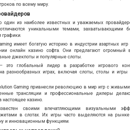
роков по всему миру.
ровайдеров
это один из наиболее известных и уважаемых провайде
 отличаются уникальными темами, захватывающими б
 графики.
gaming имеет богатую историю в индустрии азартных игр 
нии онлайн казино софта. Они предлагают огромный 
вные джекпоты и популярные слоты.
h – это глобальный лидер в разработке игрового кон
на разнообразных играх, включая слоты, столы и игр
Evolution Gaming привнесли революцию в мир игр с живыми
енные трансляции и профессиональные дилеры делаю
 настоящее казино.
t известен своими впечатляющими визуальными эф
жетами в слотах. Их игры часто выделяются на рынке
ну и инновационным функциям.