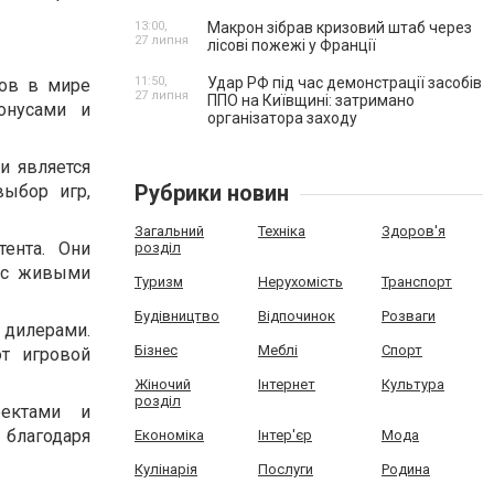
13:00,
Макрон зібрав кризовий штаб через
27 липня
лісові пожежі у Франції
11:50,
Удар РФ під час демонстрації засобів
ров в мире
27 липня
ППО на Київщині: затримано
онусами и
організатора заходу
и является
Рубрики новин
выбор игр,
Загальний
Техніка
Здоров'я
тента. Они
розділ
ы с живыми
Туризм
Нерухомість
Транспорт
Будівництво
Відпочинок
Розваги
 дилерами.
Бізнес
Меблі
Спорт
т игровой
Жіночий
Інтернет
Культура
розділ
фектами и
 благодаря
Економіка
Інтер'єр
Мода
Кулінарія
Послуги
Родина