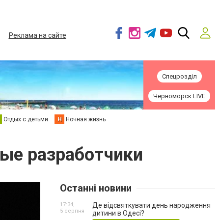
Реклама на сайте
Спецрозділ
Черноморск LIVE
Отдых с детьми
Н
Ночная жизнь
вые разработчики
Останні новини
17:34,
Де відсвяткувати день народження
5 серпня
дитини в Одесі?