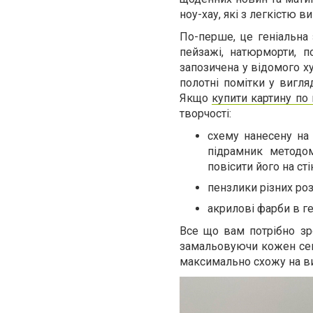
ноу-хау, які з легкістю в
По-перше, це геніальна
пейзажі, натюрморти, п
запозичена у відомого ху
полотні помітки у вигл
Якщо
купити картину по
творчості:
схему нанесену на
підрамник методо
повісити його на сті
пензлики різних роз
акрилові фарби в г
Все що вам потрібно зро
замальовуючи кожен сект
максимально схожу на в