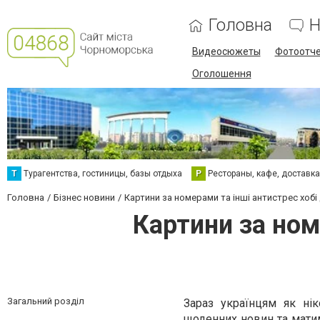
Головна
Н
Видеосюжеты
Фотоотч
Оголошення
Т
Турагентства, гостиницы, базы отдыха
Р
Рестораны, кафе, доставк
Головна
Бізнес новини
Картини за номерами та інші антистрес хоб
Картини за ном
Загальний розділ
Зараз українцям як нік
щоденних новин та матим