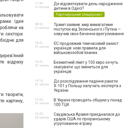
17:34,
Де відсвяткувати день народження
5 серпня
дитини в Одесі?
альовувати
Партнерський спецпроєкт
рами. Ідея
08:55,
Трамп заявив: мир вимагатиме
 роблячи на
2 серпня
поступок від Зеленського і Путіна —
и сектори.
озвучив своє бачення врегулювання
обхідне для
18:41,
ЄС продовжив тимчасовий захист
31 липня
українців: нові правила для
військовозобов’язаних
дерев’яний
те відразу
16:41,
Безмитний ліміт у 150 євро хочуть
31 липня
скасувати: що зміниться для
українців
14:14,
До розслідування падіння ракети
31 липня
Х-101 у Польщі залучать експерта з
України
ти творити,
12:22,
В Україні проводять обшуки у понад
те картину,
31 липня
100 ТЦК
15:23,
Саудівська Аравія приєдналася до
29 липня
ударів США по проіранському
угрупованню в Іраку