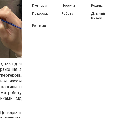
Кулінарія
Послуги
Родина
Подорожі
Робота
Дитячий
розділ
Реклама
, так і для
браження із
упергероїв,
ннім часом
 картини з
ами роботу
тиками від
 Це варіант