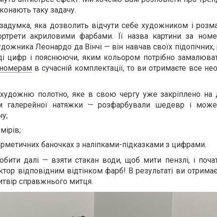
иконають таку задачу.
 задумка, яка дозволить відчути себе художником і розм
ортрети акриловими фарбами. Її назва картини за номе
дожника Леонардо да Вінчі — він навчав своїх підопічних,
яді цифр і пояснюючи, яким кольором потрібно замалюват
 номерам
в сучасній комплектації, то ви отримаєте все не
 художню полотно, яке в свою чергу уже закріплено на 
м галерейної натяжки — розфарбували шедевр і може
ну;
мірів;
ерметичних баночках з наліпками-підказками з цифрами.
бити далі — взяти стакан води, щоб мити пензлі, і поча
ор відповідним відтінком фарб! В результаті ви отримає
итвір справжнього митця.