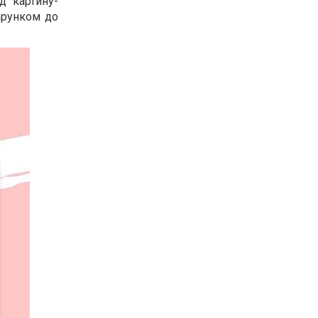
д картину-
арунком до