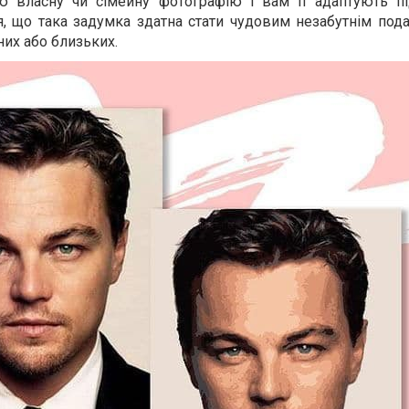
ю власну чи сімейну фотографію і вам її адаптують пі
я, що така задумка здатна стати чудовим незабутнім под
них або близьких.