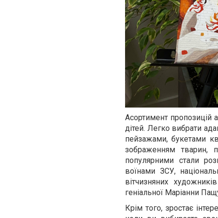
Асортимент пропозицій ад
дітей. Легко вибрати ада
пейзажами, букетами кві
зображенням тварин, п
популярними стали розм
воїнами ЗСУ, націонал
вітчизняних художників
геніальної Маріанни Пащу
Крім того, зростає інтер