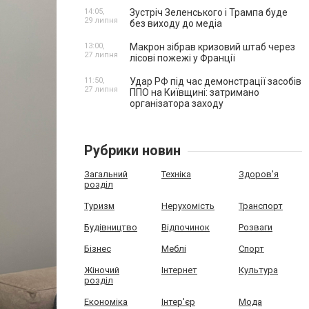
14:05,
Зустріч Зеленського і Трампа буде
29 липня
без виходу до медіа
13:00,
Макрон зібрав кризовий штаб через
27 липня
лісові пожежі у Франції
11:50,
Удар РФ під час демонстрації засобів
27 липня
ППО на Київщині: затримано
організатора заходу
Рубрики новин
Загальний
Техніка
Здоров'я
розділ
Туризм
Нерухомість
Транспорт
Будівництво
Відпочинок
Розваги
Бізнес
Меблі
Спорт
Жіночий
Інтернет
Культура
розділ
Економіка
Інтер'єр
Мода