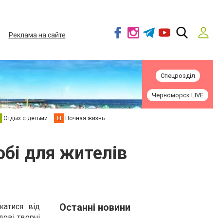
Реклама на сайте
Спецрозділ
Черноморск LIVE
Отдых с детьми
Н
Ночная жизнь
обі для жителів
Останні новини
катися від
дові творчі