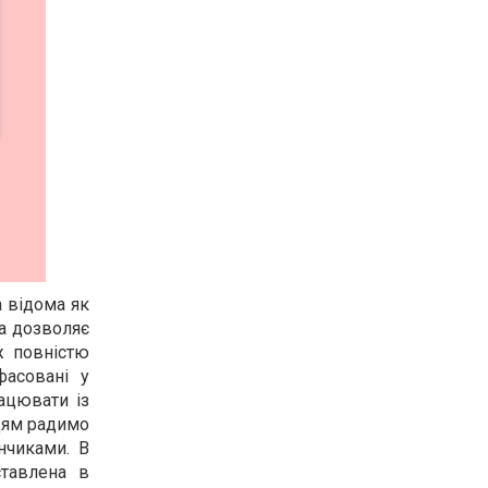
а відома як
на дозволяє
ж повністю
фасовані у
рацювати із
вцям радимо
нчиками. В
тавлена в