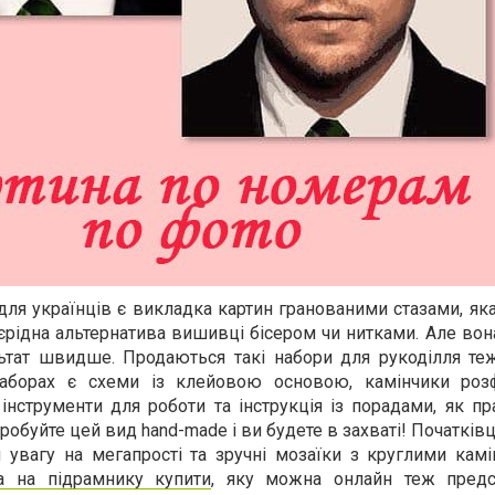
ля українців є викладка картин гранованими стазами, як
єрідна альтернатива вишивці бісером чи нитками. Але во
ьтат швидше. Продаються такі набори для рукоділля те
аборах є схеми із клейовою основою, камінчики роз
інструменти для роботи та інструкція із порадами, як п
буйте цей вид hand-made і ви будете в захваті! Початкі
 увагу на мегапрості та зручні мозаїки з круглими камі
а на підрамнику купити
, яку можна онлайн теж предс