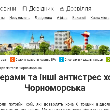
овини
Довідник
Дозвілля
еты
Нерухомість
Довідкова
Афіша
Вакансії
Карта міста
а еды
С
Салоны красоты, сауны, SPA
С
Спортзалы и школы танцев
О
і для жителів Чорноморська
ерами та інші антистрес х
Чорноморська
оли потрібні хобі, які дозволять хоча б трішки відволі
уть антистрес ефект. Ми хочемо вам розповісти про трен