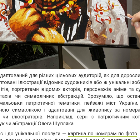
аптований для різних цільових аудиторій, як для дорослих
птовані ілюстрації відомих художників або ж унікальні зо
тів, портретами відомих акторів, персонажів аніме та с
тахів чи символічних абстракцій. Зрозуміло, що оста
альовки патріотичної тематики: пейзажі міст України,
ьною символікою і адаптовані для живопису за номер
 чи ілюстраторів. Наприклад, серії з патріотичним ко
к чи абстракції Олега Шупляка.
ес і до унікальної послуги —
картина по номерам по фото
.