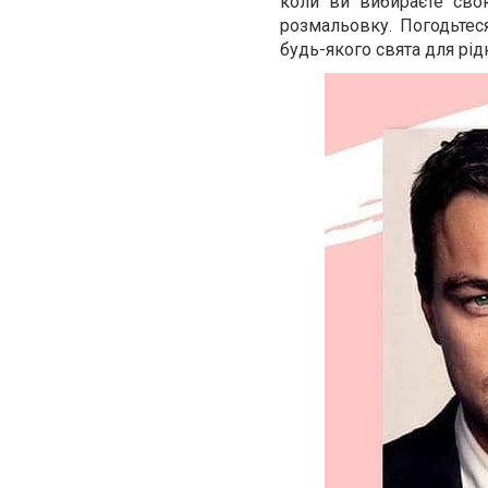
коли ви вибираєте сво
розмальовку. Погодьтес
будь-якого свята для рід