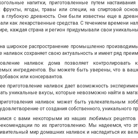
когольные напитки, приготовленные путем настаивания
к фрукты, ягоды, травы или специи, на спиртовой основ
и в глубокую древность. Они были известны еще в древ
вали как лекарственные средства. С течением времени на
ре, каждая страна и регион придумывали свои уникальн
.
я на широкое распространение промышленно производимы
 наливок сохраняет свою актуальность и имеет ряд преим
товление наливок дома позволяет контролировать к
емых ингредиентов. Вы можете быть уверены, что в ваш
добавок или консервантов.
ее приготовление наливок дает возможность эксперимен
ать уникальные вкусы, которые невозможно найти в мага
приготовления наливок может быть увлекательным хобб
 удовлетворение от создания собственного, уникального пр
лимся с вами некоторыми из наших любимых рецептов 
рекомендации по их приготовлению. Мы надеемся, что э
дивительный мир домашних наливок и насладиться их ве