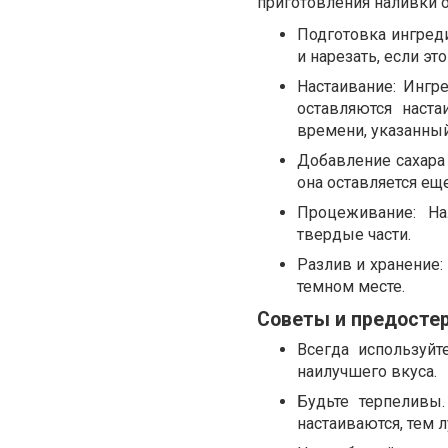
приготовления наливки 
Подготовка ингред
и нарезать, если э
Настаивание: Ингр
оставляются наст
времени, указанный
Добавление сахара 
она оставляется ещ
Процеживание: На
твердые части.
Разлив и хранение:
темном месте.
Советы и предосте
Всегда используйт
наилучшего вкуса.
Будьте терпеливы
настаиваются, тем л