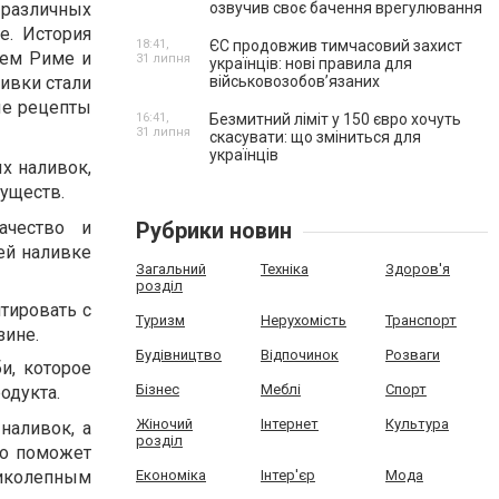
 различных
озвучив своє бачення врегулювання
е. История
18:41,
ЄС продовжив тимчасовий захист
нем Риме и
31 липня
українців: нові правила для
ливки стали
військовозобов’язаних
ые рецепты
16:41,
Безмитний ліміт у 150 євро хочуть
31 липня
скасувати: що зміниться для
українців
х наливок,
уществ.
ачество и
Рубрики новин
ей наливке
Загальний
Техніка
Здоров'я
розділ
тировать с
Туризм
Нерухомість
Транспорт
зине.
Будівництво
Відпочинок
Розваги
и, которое
Бізнес
Меблі
Спорт
одукта.
Жіночий
Інтернет
Культура
наливок, а
розділ
то поможет
ликолепным
Економіка
Інтер'єр
Мода