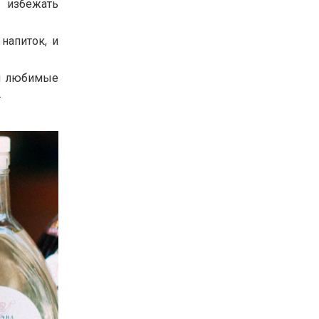
 избежать
напиток, и
ои любимые
.