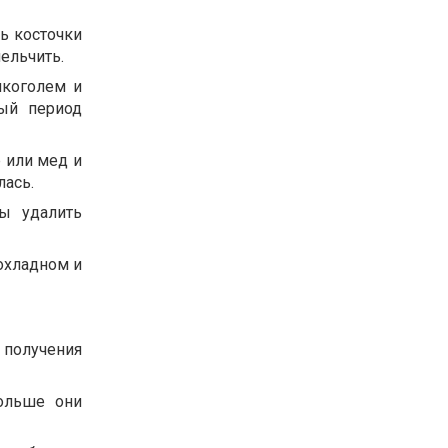
ь косточки
ельчить.
лкоголем и
ный период
 или мед и
лась.
ы удалить
рохладном и
 получения
дольше они