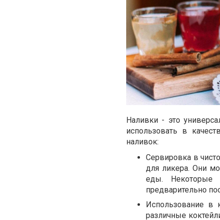
Наливки - это универса
использовать в качест
наливок:
Сервировка в чист
для ликера. Они м
еды. Некоторые 
предварительно пос
Использование в к
различные коктейл