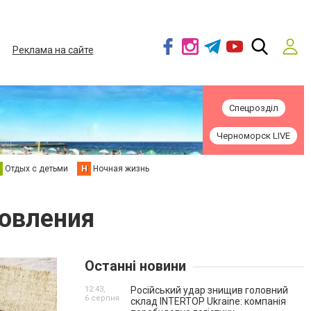
Реклама на сайте
Спецрозділ
Черноморск LIVE
Отдых с детьми
Н
Ночная жизнь
товления
Останні новини
12:43,
Російський удар знищив головний
6 серпня
склад INTERTOP Ukraine: компанія