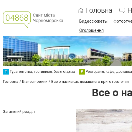
Головна
Н
Видеосюжеты
Фотоотч
Оголошення
Т
Турагентства, гостиницы, базы отдыха
Р
Рестораны, кафе, доставк
Головна
Бізнес новини
Все о наливках домашнего приготовления
Все о н
Загальний розділ