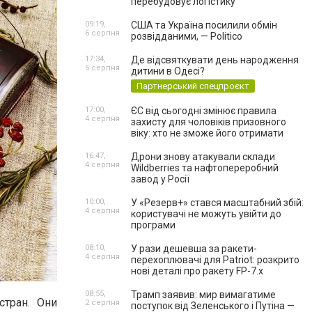
перебудовує логістику
09:19,
США та Україна посилили обмін
6 серпня
розвідданими, — Politico
17:34,
Де відсвяткувати день народження
5 серпня
дитини в Одесі?
Партнерський спецпроєкт
17:00,
ЄС від сьогодні змінює правила
4 серпня
захисту для чоловіків призовного
віку: хто не зможе його отримати
16:47,
Дрони знову атакували склади
4 серпня
Wildberries та нафтопереробний
завод у Росії
10:00,
У «Резерв+» стався масштабний збій:
4 серпня
користувачі не можуть увійти до
програми
08:10,
У рази дешевша за ракети-
4 серпня
перехоплювачі для Patriot: розкрито
нові деталі про ракету FP-7.x
08:55,
Трамп заявив: мир вимагатиме
стран. Они
2 серпня
поступок від Зеленського і Путіна —