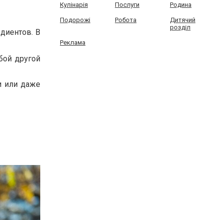
Кулінарія
Послуги
Родина
Подорожі
Робота
Дитячий
розділ
диентов. В
Реклама
бой другой
и или даже