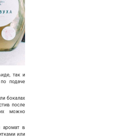
иде, так и
 по подаче
ли бокалах
стив после
 их можно
и аромат в
итками или