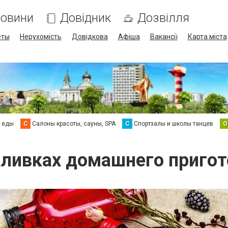
овини
Довідник
Дозвілля
еты
Нерухомість
Довідкова
Афіша
Вакансії
Карта міста
а еды
С
Салоны красоты, сауны, SPA
С
Спортзалы и школы танцев
О
аливках домашнего приго