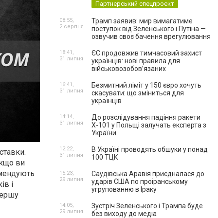
Партнерський спецпроєкт
08:55,
Трамп заявив: мир вимагатиме
2 серпня
поступок від Зеленського і Путіна —
озвучив своє бачення врегулювання
18:41,
ЄС продовжив тимчасовий захист
31 липня
українців: нові правила для
військовозобов’язаних
16:41,
Безмитний ліміт у 150 євро хочуть
31 липня
скасувати: що зміниться для
українців
14:14,
До розслідування падіння ракети
31 липня
Х-101 у Польщі залучать експерта з
України
12:22,
В Україні проводять обшуки у понад
ставки.
31 липня
100 ТЦК
якщо ви
мендують
15:23,
Саудівська Аравія приєдналася до
29 липня
ударів США по проіранському
ів і
угрупованню в Іраку
першу
14:05,
Зустріч Зеленського і Трампа буде
29 липня
без виходу до медіа