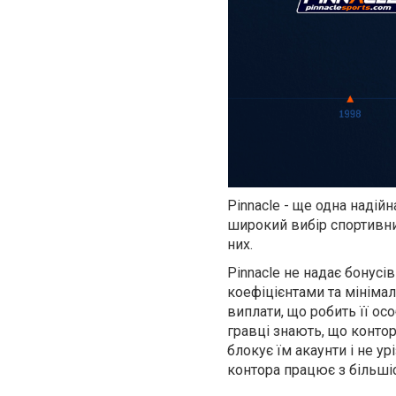
Pinnacle - ще одна надій
широкий вибір спортивних
них.
Pinnacle не надає бонусі
коефіцієнтами та мініма
виплати, що робить її о
гравці знають, що контор
блокує їм акаунти і не ур
контора працює з більші