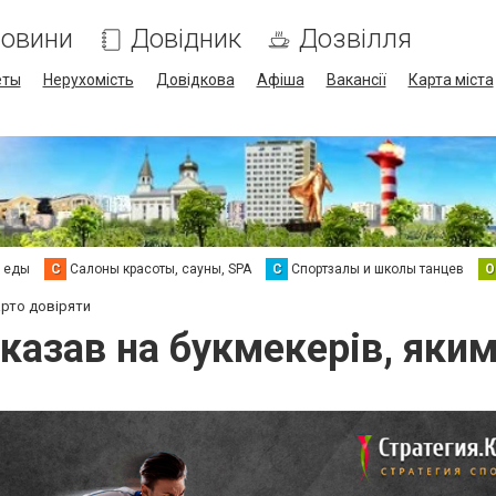
овини
Довідник
Дозвілля
еты
Нерухомість
Довідкова
Афіша
Вакансії
Карта міста
а еды
С
Салоны красоты, сауны, SPA
С
Спортзалы и школы танцев
О
арто довіряти
вказав на букмекерів, яким