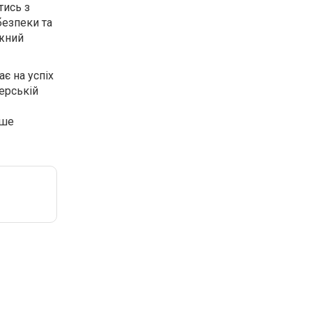
тись з
безпеки та
ежний
є на успіх
ерській
ьше