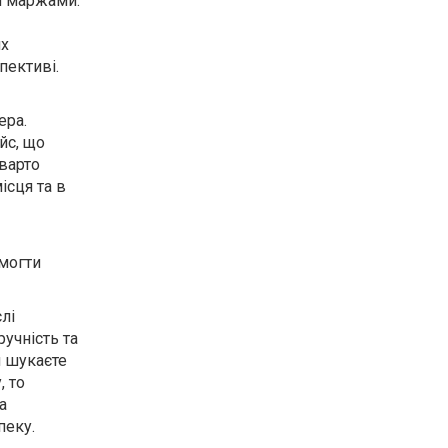
ми маржами.
их
пективі.
ера.
йс, що
 варто
ісця та в
омогти
лі
ручність та
и шукаєте
, то
а
пеку.