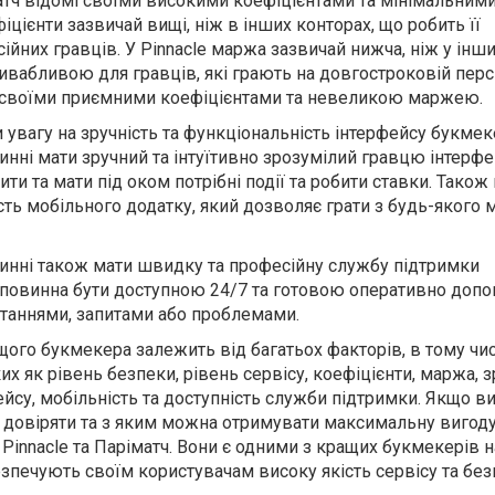
іматч відомі своїми високими коефіцієнтами та мінімальни
іцієнти зазвичай вищі, ніж в інших конторах, що робить її
йних гравців. У Pinnacle маржа зазвичай нижча, ніж у інш
ривабливою для гравців, які грають на довгостроковій перс
 своїми приємними коефіцієнтами та невеликою маржею.
и увагу на зручність та функціональність інтерфейсу букмек
нні мати зручний та інтуїтивно зрозумілий гравцю інтерфе
и та мати під оком потрібні події та робити ставки. Також
сть мобільного додатку, який дозволяє грати з будь-якого м
инні також мати швидку та професійну службу підтримки
 повинна бути доступною 24/7 та готовою оперативно доп
таннями, запитами або проблемами.
щого букмекера залежить від багатьох факторів, в тому чис
х як рівень безпеки, рівень сервісу, коефіцієнти, маржа, з
йсу, мобільність та доступність служби підтримки. Якщо в
довіряти та з яким можна отримувати максимальну вигоду
, Pinnacle та Паріматч. Вони є одними з кращих букмекерів н
езпечують своїм користувачам високу якість сервісу та без