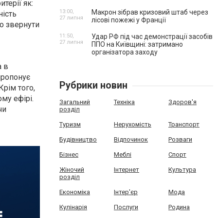
терії як:
13:00,
Макрон зібрав кризовий штаб через
ність
27 липня
лісові пожежі у Франції
во звернути
11:50,
Удар РФ під час демонстрації засобів
27 липня
ППО на Київщині: затримано
організатора заходу
а в
 пропонує
Рубрики новин
Крім того,
му ефірі.
Загальний
Техніка
Здоров'я
чи
розділ
Туризм
Нерухомість
Транспорт
Будівництво
Відпочинок
Розваги
Бізнес
Меблі
Спорт
Жіночий
Інтернет
Культура
розділ
Економіка
Інтер'єр
Мода
Кулінарія
Послуги
Родина