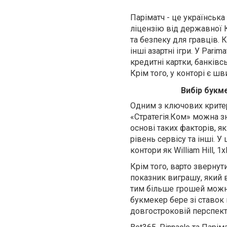
Паріматч - це українська
ліцензію від державної К
та безпеку для гравців. 
інші азартні ігри. У Par
кредитні картки, банківсь
Крім того, у конторі є ш
Вибір букм
Одним з ключових критері
«Стратегія.Ком» можна з
основі таких факторів, як
рівень сервісу та інші. У
контори як William Hill, 1x
Крім того, варто звернути
показник виграшу, який 
тим більше грошей можна 
букмекер бере зі ставок
довгостроковій перспекти