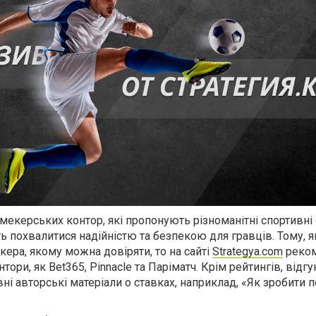
укмекерських контор, які пропонують різноманітні спортивні 
ь похвалитися надійністю та безпекою для гравців. Тому, 
ера, якому можна довіряти, то на сайті
Strategya.com
реко
нтори, як Bet365, Pinnacle та Паріматч.
Кр
ім рейтингів, відгук
явні авторські матеріали о ставках, наприклад, «Як зробити 