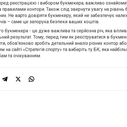
еред реєстрацією і вибором букмекера, важливо ознайоми
 правилами контори. Також слід звернути увагу на рівень 
них. Не варто довіряти букмекеру, який не забезпечує нал
ачів – саме це запорука безпеки ваших коштів.
о букмекера - це дуже важлива та серйозна річ, яка вплива
ьний результат. Тому, перед тим як реєструватися в букмек
ити, обов'язково зробіть детальний аналіз різних контор або
м на сайті «Стратегія спорту» та виберіть ту БК, яка найбіл
ам та очікуванням.