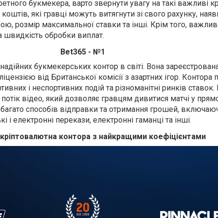
етного букмекера, варто звернути увагу на такі важливі кри
ь коштів, які гравці можуть витягнути зі свого рахунку, наяв
рою, розмір максимальної ставки та інші. Крім того, важли
та швидкість обробки виплат.
Bet365 - №1
 надійних букмекерських контор в світі. Вона зареєстрован
ліцензією від Британської комісії з азартних ігор. Контора
ивних і неспортивних подій та різноманітні ринків ставок. 
потік відео, який дозволяє гравцям дивитися матчі у прямо
 багато способів відправки та отримання грошей, включаю
кі і електронні перекази, електронні гаманці та інші.
– кріптовалютна контора з найкращими коефіцієнтами