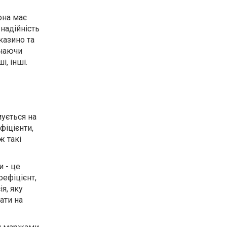
она має
 надійність
казино та
ючаючи
і, інші.
ується на
фіцієнти,
ж такі
и - це
ефіцієнт,
я, яку
ати на