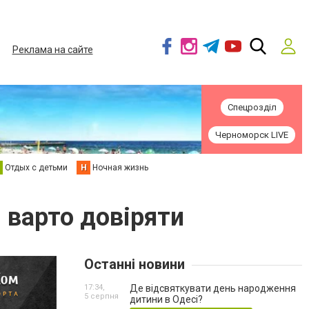
Реклама на сайте
Спецрозділ
Черноморск LIVE
Отдых с детьми
Н
Ночная жизнь
 варто довіряти
Останні новини
17:34,
Де відсвяткувати день народження
5 серпня
дитини в Одесі?