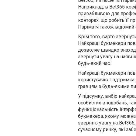
Bet365, Pinnacle та Пар
Наприклад, в Bet365 коеф
привабливою для професі
конторах, що робить її п
Паріматч також відомий
Крім того, варто звернут
Найкращі букмекери пови
дозволяє швидко знаходит
звернути увагу на наявні
будь-який час.
Найкращі букмекери пов
користувачів. Підтримка
гравцям з будь-якими пи
У підсумку, вибір найкра
особистих вподобань, таки
функціональність інтерфе
букмекера, якому можна 
зверніть увагу на Bet365
сучасному ринку, які заб