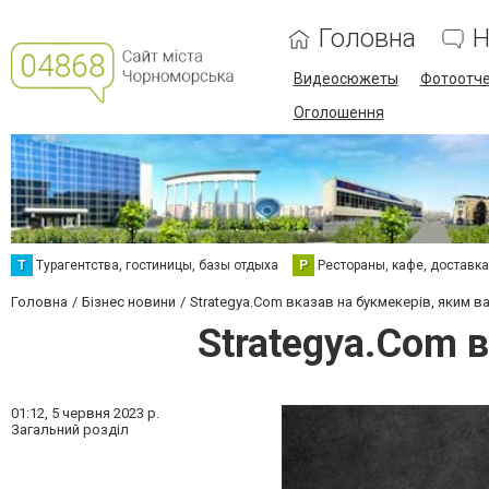
Головна
Н
Видеосюжеты
Фотоотч
Оголошення
Т
Турагентства, гостиницы, базы отдыха
Р
Рестораны, кафе, доставк
Головна
Бізнес новини
Strategya.Com вказав на букмекерів, яким в
Strategya.Com 
01:12,
5 червня 2023 р.
Загальний розділ