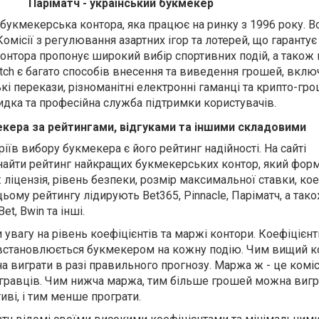
Паріматч - український букмекер
 букмекерська контора, яка працює на ринку з 1996 року. В
омісії з регулювання азартних ігор та лотерей, що гарантує
Контора пропонує широкий вибір спортивних подій, а також 
imatch є багато способів внесення та виведення грошей, вкл
кі перекази, різноманітні електронні гаманці та крипто-грош
видка та професійна служба підтримки користувачів.
екера за рейтингами, відгуками та іншими складовими
їв вибору букмекера є його рейтинг надійності. На сайті
найти рейтинг найкращих букмекерських контор, який форм
: ліцензія, рівень безпеки, розмір максимальної ставки, кое
 цьому рейтингу лідирують Bet365, Pinnacle, Паріматч, а тако
Bet, Bwin та інші.
 увагу на рівень коефіцієнтів та маржі контори. Коефіцієнт
встановлюється букмекером на кожну подію. Чим вищий ко
виграти в разі правильного прогнозу. Маржа ж - це комісі
 гравців. Чим нижча маржа, тим більше грошей можна вигр
ві, і тим менше програти.