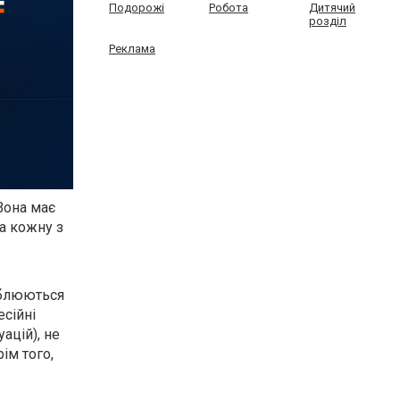
Подорожі
Робота
Дитячий
розділ
Реклама
Вона має
а кожну з
облюються
есійні
ацій), не
ім того,