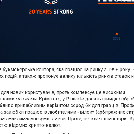
на букмекерська контора, яка працює на ринку з 1998 року. 
 подій, а також пропонує велику кількість ринків ставок н
в для нових користувачів, проте компенсує це високими
льними маржами. Крім того, у Pinnacle досить швидко обр
собливо привабливим варіантом серед бк для гравців. Проф
а залюбки працює із любителями «вілок» (арбітражних ситу
ізає максимальні суми ставок. Проте, це вже інша історія. Кр
стю відомих крипто-валют.