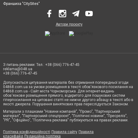
Франшиза "CitySites"
Автори проєкту
З питань реклами: Тел.: +38 (066) 776-47-45
reklama@048.ua
+38 (066) 776-47-45
Допускається цитування матеріалів без отримання попередньої згоди
04868.com.ua за умови розміщення в тексті обов'язкового посилання на
04868.com.ua - Сайт міста Чорноморська. Для інтернет-видань
обов'язкове розміщення прямого, відкритого для пошукових систем
гіперпосилання на цитовані статті не нижче другого абзацу в тексті або в
якості джерела. Порушення виняткових прав переслідується Законом.
Матеріали з плашками "Новини компаній", "Промо", "Партнерський
матеріал", "Партнерський спецпроєкт", "Політичні новини", "Пресреліз",
"PR", "Офіційно", "Політична реклама" публікуються на правах реклами.
Політика конфіденційності
Правила сайту
Правила
класифайд
Редакційна політика