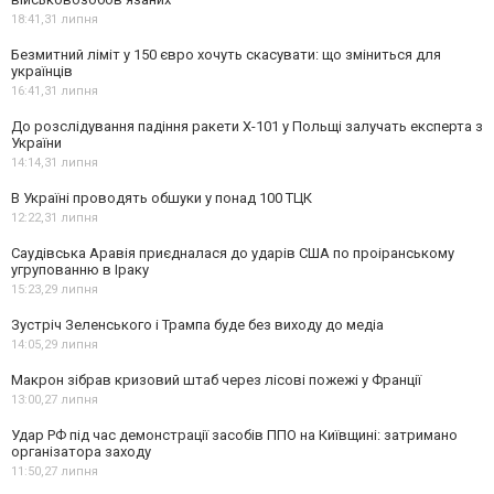
18:41,
31 липня
Безмитний ліміт у 150 євро хочуть скасувати: що зміниться для
українців
16:41,
31 липня
До розслідування падіння ракети Х-101 у Польщі залучать експерта з
України
14:14,
31 липня
В Україні проводять обшуки у понад 100 ТЦК
12:22,
31 липня
Саудівська Аравія приєдналася до ударів США по проіранському
угрупованню в Іраку
15:23,
29 липня
Зустріч Зеленського і Трампа буде без виходу до медіа
14:05,
29 липня
Макрон зібрав кризовий штаб через лісові пожежі у Франції
13:00,
27 липня
Удар РФ під час демонстрації засобів ППО на Київщині: затримано
організатора заходу
11:50,
27 липня