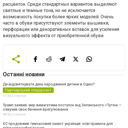
расцветок. Среди стандартных вариантов выделяют
светлые и темные тона, но не исключается
возможность покупки более ярких моделей. Очень
часто в обуви присутствуют элементы вышивки,
перфорации или декоративных вставок для усиления
визуального эффекта от приобретенной обуви.
Останні новини
Де відсвяткувати день народження дитини в Одесі?
Партнерський спецпроєкт
17:34,
5 серпня
Трамп заявив: мир вимагатиме поступок від Зеленського і Путіна —
озвучив своє бачення врегулювання
08:55,
2 серпня
ЄС продовжив тимчасовий захист українців: нові правила для
військовозобов’язаних