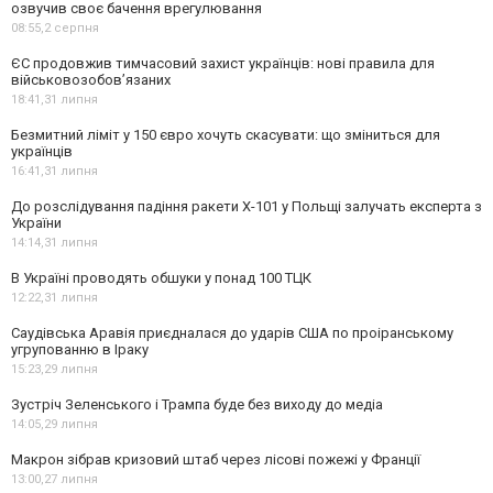
озвучив своє бачення врегулювання
08:55,
2 серпня
ЄС продовжив тимчасовий захист українців: нові правила для
військовозобов’язаних
18:41,
31 липня
Безмитний ліміт у 150 євро хочуть скасувати: що зміниться для
українців
16:41,
31 липня
До розслідування падіння ракети Х-101 у Польщі залучать експерта з
України
14:14,
31 липня
В Україні проводять обшуки у понад 100 ТЦК
12:22,
31 липня
Саудівська Аравія приєдналася до ударів США по проіранському
угрупованню в Іраку
15:23,
29 липня
Зустріч Зеленського і Трампа буде без виходу до медіа
14:05,
29 липня
Макрон зібрав кризовий штаб через лісові пожежі у Франції
13:00,
27 липня