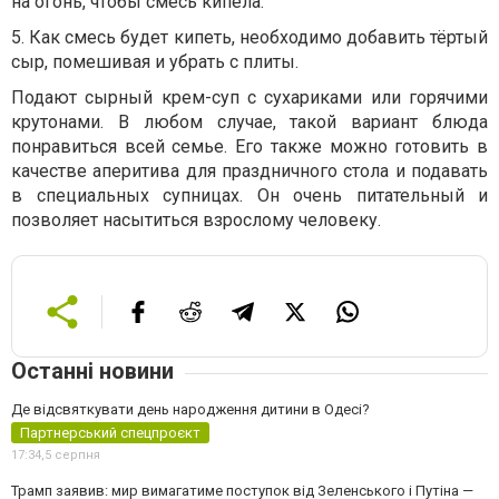
на огонь, чтобы смесь кипела.
5. Как смесь будет кипеть, необходимо добавить тёртый
сыр, помешивая и убрать с плиты.
Подают сырный крем-суп с сухариками или горячими
крутонами. В любом случае, такой вариант блюда
понравиться всей семье. Его также можно готовить в
качестве аперитива для праздничного стола и подавать
в специальных супницах. Он очень питательный и
позволяет насытиться взрослому человеку.
Останні новини
Де відсвяткувати день народження дитини в Одесі?
Партнерський спецпроєкт
17:34,
5 серпня
Трамп заявив: мир вимагатиме поступок від Зеленського і Путіна —