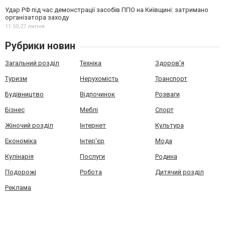
Удар РФ під час демонстрації засобів ППО на Київщині: затримано
організатора заходу
11:50,
27 липня
Рубрики новин
Загальний розділ
Техніка
Здоров'я
Туризм
Нерухомість
Транспорт
Будівництво
Відпочинок
Розваги
Бізнес
Меблі
Спорт
Жіночий розділ
Інтернет
Культура
Економіка
Інтер'єр
Мода
Кулінарія
Послуги
Родина
Подорожі
Робота
Дитячий розділ
Реклама