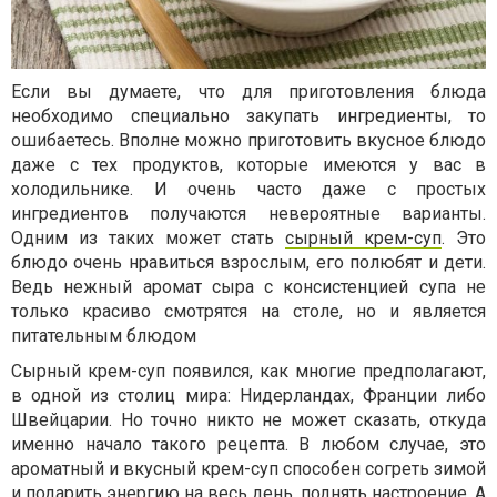
Если вы думаете, что для приготовления блюда
необходимо специально закупать ингредиенты, то
ошибаетесь. Вполне можно приготовить вкусное блюдо
даже с тех продуктов, которые имеются у вас в
холодильнике. И очень часто даже с простых
ингредиентов получаются невероятные варианты.
Одним из таких может стать
сырный крем-суп
. Это
блюдо очень нравиться взрослым, его полюбят и дети.
Ведь нежный аромат сыра с консистенцией супа не
только красиво смотрятся на столе, но и является
питательным блюдом
Сырный крем-суп появился, как многие предполагают,
в одной из столиц мира: Нидерландах, Франции либо
Швейцарии. Но точно никто не может сказать, откуда
именно начало такого рецепта. В любом случае, это
ароматный и вкусный крем-суп способен согреть зимой
и подарить энергию на весь день, поднять настроение. А