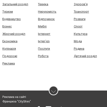
Загальний розділ
Техніка
Здоров'я
Туризм
Нерухомість
Транспорт
Будівництво
Відпочинок
Розваги
Бізнес
Меблі
Спорт
Жіночий розділ
Інтернет
Культура
Економіка
Інтер'єр
Мода
Кулінарія
Послуги
Родина
Подорожі
Робота
Дитячий розділ
Реклама
Реклама на сайті
Франшиза "CitySites"