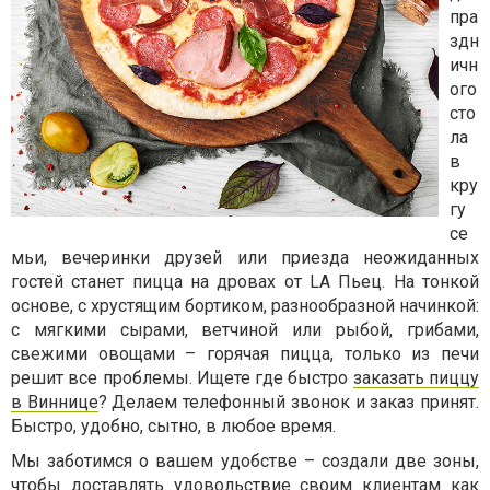
пра
здн
ичн
ого
сто
ла
в
кру
гу
се
мьи, вечеринки друзей или приезда неожиданных
гостей станет пицца на дровах от LA Пьец. На тонкой
основе, с хрустящим бортиком, разнообразной начинкой:
с мягкими сырами, ветчиной или рыбой, грибами,
свежими овощами – горячая пицца, только из печи
решит все проблемы. Ищете где быстро
заказать пиццу
в Виннице
? Делаем телефонный звонок и заказ принят.
Быстро, удобно, сытно, в любое время.
Мы заботимся о вашем удобстве – создали две зоны,
чтобы доставлять удовольствие своим клиентам как