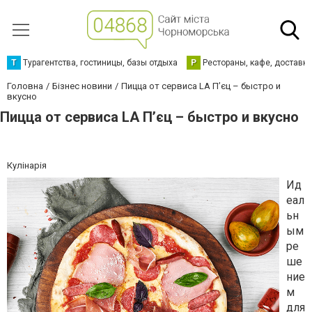
Т
Турагентства, гостиницы, базы отдыха
Р
Рестораны, кафе, доставк
Головна
Бізнес новини
Пицца от сервиса LA П’єц – быстро и
вкусно
Пицца от сервиса LA П’єц – быстро и вкусно
Кулінарія
Ид
еал
ьн
ым
ре
ше
ние
м
для