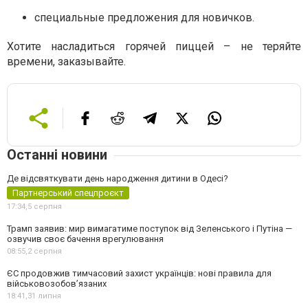
специальные предложения для новичков.
Хотите насладиться горячей пиццей – не теряйте
времени, заказывайте.
Останні новини
Де відсвяткувати день народження дитини в Одесі?
Партнерський спецпроєкт
17:34,
5 серпня
Трамп заявив: мир вимагатиме поступок від Зеленського і Путіна —
озвучив своє бачення врегулювання
08:55,
2 серпня
ЄС продовжив тимчасовий захист українців: нові правила для
військовозобов’язаних
18:41,
31 липня