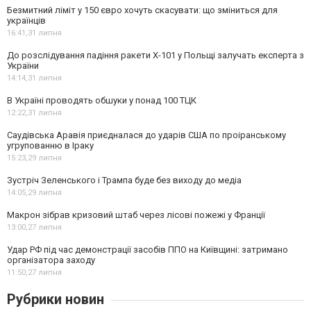
Безмитний ліміт у 150 євро хочуть скасувати: що зміниться для
українців
16:41,
31 липня
До розслідування падіння ракети Х-101 у Польщі залучать експерта з
України
14:14,
31 липня
В Україні проводять обшуки у понад 100 ТЦК
12:22,
31 липня
Саудівська Аравія приєдналася до ударів США по проіранському
угрупованню в Іраку
15:23,
29 липня
Зустріч Зеленського і Трампа буде без виходу до медіа
14:05,
29 липня
Макрон зібрав кризовий штаб через лісові пожежі у Франції
13:00,
27 липня
Удар РФ під час демонстрації засобів ППО на Київщині: затримано
організатора заходу
11:50,
27 липня
Рубрики новин