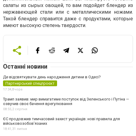
салаты из сырых овощей, то вам подойдет блендер из
нержавеющей стали или с металлическими ножами.
Такой блендер справится даже с продуктами, которые
имеют высокую степень твердости.
Останні новини
Де відсвяткувати день народження дитини в Одесі?
Партнерський спецпроєкт
17:34,
Вчора
Трамп заявив: мир вимагатиме поступок від Зеленського і Путіна —
озвучив своє бачення врегулювання
08:55,
2 серпня
ЄС продовжив тимчасовий захист українців: нові правила для
військовозобов’язаних
18:41,
31 липня