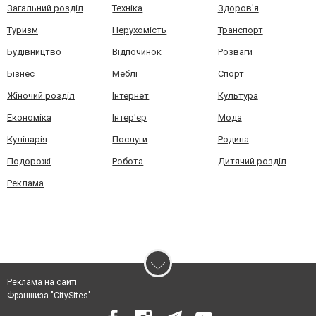
Загальний розділ
Техніка
Здоров'я
Туризм
Нерухомість
Транспорт
Будівництво
Відпочинок
Розваги
Бізнес
Меблі
Спорт
Жіночий розділ
Інтернет
Культура
Економіка
Інтер'єр
Мода
Кулінарія
Послуги
Родина
Подорожі
Робота
Дитячий розділ
Реклама
Реклама на сайті
Франшиза "CitySites"