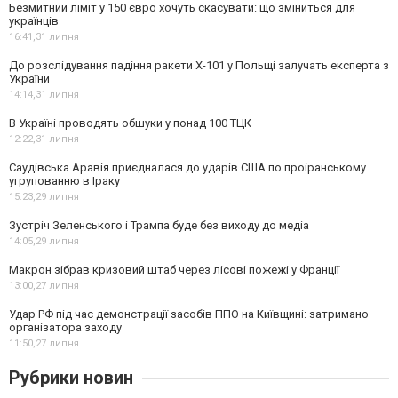
Безмитний ліміт у 150 євро хочуть скасувати: що зміниться для
українців
16:41,
31 липня
До розслідування падіння ракети Х-101 у Польщі залучать експерта з
України
14:14,
31 липня
В Україні проводять обшуки у понад 100 ТЦК
12:22,
31 липня
Саудівська Аравія приєдналася до ударів США по проіранському
угрупованню в Іраку
15:23,
29 липня
Зустріч Зеленського і Трампа буде без виходу до медіа
14:05,
29 липня
Макрон зібрав кризовий штаб через лісові пожежі у Франції
13:00,
27 липня
Удар РФ під час демонстрації засобів ППО на Київщині: затримано
організатора заходу
11:50,
27 липня
Рубрики новин