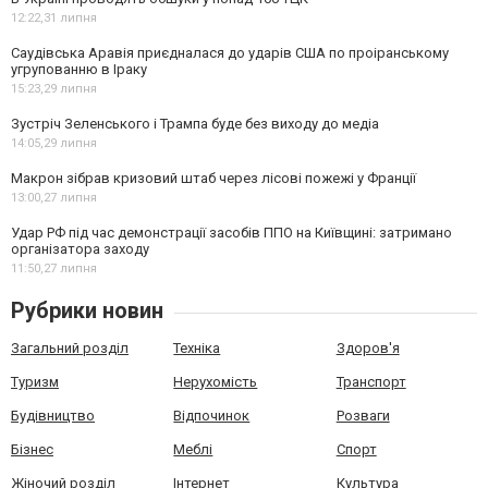
12:22,
31 липня
Саудівська Аравія приєдналася до ударів США по проіранському
угрупованню в Іраку
15:23,
29 липня
Зустріч Зеленського і Трампа буде без виходу до медіа
14:05,
29 липня
Макрон зібрав кризовий штаб через лісові пожежі у Франції
13:00,
27 липня
Удар РФ під час демонстрації засобів ППО на Київщині: затримано
організатора заходу
11:50,
27 липня
Рубрики новин
Загальний розділ
Техніка
Здоров'я
Туризм
Нерухомість
Транспорт
Будівництво
Відпочинок
Розваги
Бізнес
Меблі
Спорт
Жіночий розділ
Інтернет
Культура