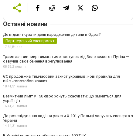
Останні новини
Де відсвяткувати день народження дитини в Одесі?
Партнерський спецпроєкт
17:34,
Вчора
Трамп заявив: мир вимагатиме поступок від Зеленського і Путіна —
озвучив своє бачення врегулювання
08:55,
2 серпня
ЄС продовжив тимчасовий захист українців: нові правила для
військовозобов’язаних
18:41,
31 липня
Безмитний ліміт у 150 євро хочуть скасувати: що зміниться для
українців
16:41,
31 липня
До розслідування падіння ракети Х-101 у Польщі залучать експерта з
України
14:14,
31 липня
В Україні проводять обшуки у понад 100 ТЦК