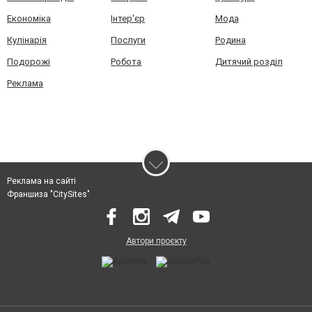
Економіка
Інтер'єр
Мода
Кулінарія
Послуги
Родина
Подорожі
Робота
Дитячий розділ
Реклама
Реклама на сайті
Франшиза "CitySites"
Автори проєкту