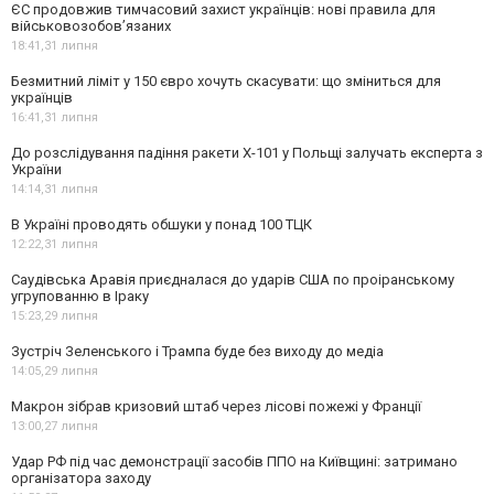
ЄС продовжив тимчасовий захист українців: нові правила для
військовозобов’язаних
18:41,
31 липня
Безмитний ліміт у 150 євро хочуть скасувати: що зміниться для
українців
16:41,
31 липня
До розслідування падіння ракети Х-101 у Польщі залучать експерта з
України
14:14,
31 липня
В Україні проводять обшуки у понад 100 ТЦК
12:22,
31 липня
Саудівська Аравія приєдналася до ударів США по проіранському
угрупованню в Іраку
15:23,
29 липня
Зустріч Зеленського і Трампа буде без виходу до медіа
14:05,
29 липня
Макрон зібрав кризовий штаб через лісові пожежі у Франції
13:00,
27 липня
Удар РФ під час демонстрації засобів ППО на Київщині: затримано
організатора заходу