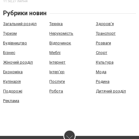
11:50,
27 липня
Рубрики новин
Загальний розділ
Техніка
Здоров'я
Туризм
Нерухомість
Транспорт
Будівництво
Відпочинок
Розваги
Бізнес
Меблі
Спорт
Жіночий розділ
Інтернет
Культура
Економіка
Інтер'єр
Мода
Кулінарія
Послуги
Родина
Подорожі
Робота
Дитячий розділ
Реклама