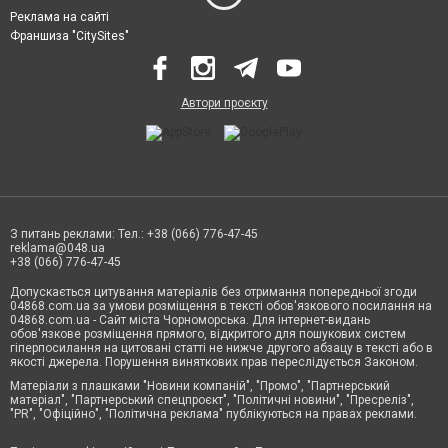
Реклама на сайті
Франшиза "CitySites"
Автори проєкту
З питань реклами: Тел.: +38 (066) 776-47-45
reklama@048.ua
+38 (066) 776-47-45
Допускається цитування матеріалів без отримання попередньої згоди
04868.com.ua за умови розміщення в тексті обов'язкового посилання на
04868.com.ua - Сайт міста Чорноморська. Для інтернет-видань
обов'язкове розміщення прямого, відкритого для пошукових систем
гіперпосилання на цитовані статті не нижче другого абзацу в тексті або в
якості джерела. Порушення виняткових прав переслідується Законом.
Матеріали з плашками "Новини компаній", "Промо", "Партнерський
матеріал", "Партнерський спецпроєкт", "Політичні новини", "Пресреліз",
"PR", "Офіційно", "Політична реклама" публікуються на правах реклами.