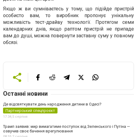
Якщо ж ви сумніваєтесь у тому, що підійде пристрій
особисто вам, то виробник пропонує унікальну
можливість тест-драйву технології. Протягом семи
календарних днів, якщо раптом пристрій не припаде
вам до душі, можна повернути заставну суму у повному
обсязі.
Останні новини
Де відсвяткувати день народження дитини в Одесі?
Партнерський спецпроєкт
17:34,
5 серпня
Трамп заявив: мир вимагатиме поступок від Зеленського і Путіна —
озвучив своє бачення врегулювання
08:55,
2 серпня