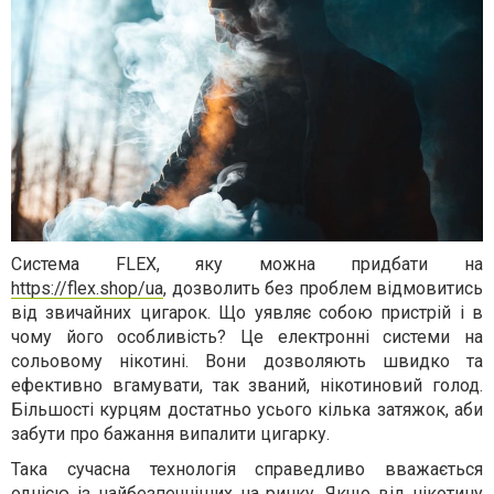
Система FLEX, яку можна придбати на
https://flex.shop/ua
, дозволить без проблем відмовитись
від звичайних цигарок. Що уявляє собою пристрій і в
чому його особливість? Це електронні системи на
сольовому нікотині. Вони дозволяють швидко та
ефективно вгамувати, так званий, нікотиновий голод.
Більшості курцям достатньо усього кілька затяжок, аби
забути про бажання випалити цигарку.
Така сучасна технологія справедливо вважається
однією із найбезпечніших на ринку. Якщо від нікотину