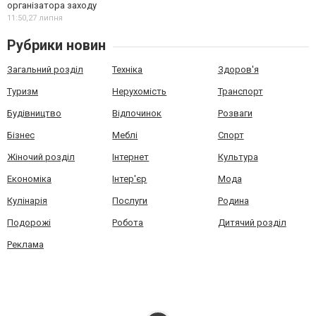
організатора заходу
11:50,
27 липня
Рубрики новин
Загальний розділ
Техніка
Здоров'я
Туризм
Нерухомість
Транспорт
Будівництво
Відпочинок
Розваги
Бізнес
Меблі
Спорт
Жіночий розділ
Інтернет
Культура
Економіка
Інтер'єр
Мода
Кулінарія
Послуги
Родина
Подорожі
Робота
Дитячий розділ
Реклама