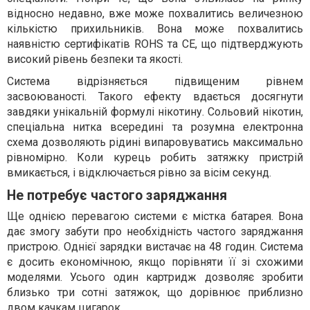
відносно недавно, вже може похвалитись величезною
кількістю прихильників. Вона може похвалитись
наявністю сертифікатів ROHS та CE, що підтверджують
високий рівень безпеки та якості.
Система відрізняється підвищеним рівнем
засвоюваності. Такого ефекту вдається досягнути
завдяки унікальній формулі нікотину. Сольовий нікотин,
спеціальна нитка всередині та розумна електронна
схема дозволяють рідині випаровуватись максимально
рівномірно. Коли курець робить затяжку пристрій
вмикається, і відключається рівно за вісім секунд.
Не потребує частого заряджання
Ще однією перевагою системи є містка батарея. Вона
дає змогу забути про необхідність частого заряджання
пристрою. Однієї зарядки вистачає на 48 годин. Система
є досить економічною, якщо порівняти її зі схожими
моделями. Усього один картридж дозволяє зробити
близько три сотні затяжок, що дорівнює приблизно
двом качкам цигарок.