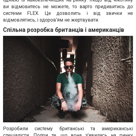
ви відмовитесь не можете, то варто придивитись до
системи FLEX. Це дозволить і від звички не
відмовлятись, і здоров’ям не жертвувати.
Спільна розробка британців і американців
Розробили систему британські та американські
спеціалісти. Попри те, що вона з’явилась на ринку