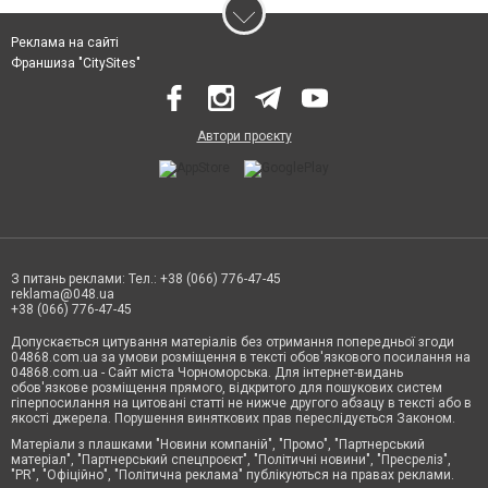
Реклама на сайті
Франшиза "CitySites"
Автори проєкту
З питань реклами: Тел.: +38 (066) 776-47-45
reklama@048.ua
+38 (066) 776-47-45
Допускається цитування матеріалів без отримання попередньої згоди
04868.com.ua за умови розміщення в тексті обов'язкового посилання на
04868.com.ua - Сайт міста Чорноморська. Для інтернет-видань
обов'язкове розміщення прямого, відкритого для пошукових систем
гіперпосилання на цитовані статті не нижче другого абзацу в тексті або в
якості джерела. Порушення виняткових прав переслідується Законом.
Матеріали з плашками "Новини компаній", "Промо", "Партнерський
матеріал", "Партнерський спецпроєкт", "Політичні новини", "Пресреліз",
"PR", "Офіційно", "Політична реклама" публікуються на правах реклами.