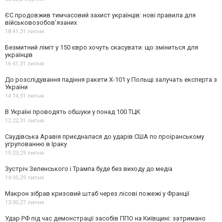
ЄС продовжив тимчасовий захист українців: нові правила для
військовозобов’язаних
18:41,
31 липня
Безмитний ліміт у 150 євро хочуть скасувати: що зміниться для
українців
16:41,
31 липня
До розслідування падіння ракети Х-101 у Польщі залучать експерта з
України
14:14,
31 липня
В Україні проводять обшуки у понад 100 ТЦК
12:22,
31 липня
Саудівська Аравія приєдналася до ударів США по проіранському
угрупованню в Іраку
15:23,
29 липня
Зустріч Зеленського і Трампа буде без виходу до медіа
14:05,
29 липня
Макрон зібрав кризовий штаб через лісові пожежі у Франції
13:00,
27 липня
Удар РФ під час демонстрації засобів ППО на Київщині: затримано