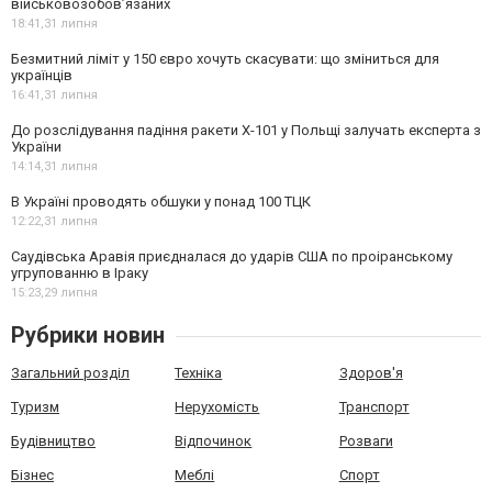
військовозобов’язаних
18:41,
31 липня
Безмитний ліміт у 150 євро хочуть скасувати: що зміниться для
українців
16:41,
31 липня
До розслідування падіння ракети Х-101 у Польщі залучать експерта з
України
14:14,
31 липня
В Україні проводять обшуки у понад 100 ТЦК
12:22,
31 липня
Саудівська Аравія приєдналася до ударів США по проіранському
угрупованню в Іраку
15:23,
29 липня
Рубрики новин
Загальний розділ
Техніка
Здоров'я
Туризм
Нерухомість
Транспорт
Будівництво
Відпочинок
Розваги
Бізнес
Меблі
Спорт