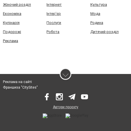
Жіночий розділ
Інтернет
Культура
Економіка
Інтер'єр
Мода
Кулінарія
Послуги
Родина
Подорожі
Робота
Дитячий розділ
Реклама
Реклама на сайті
Франшиза "CitySites"
Автори проєкту