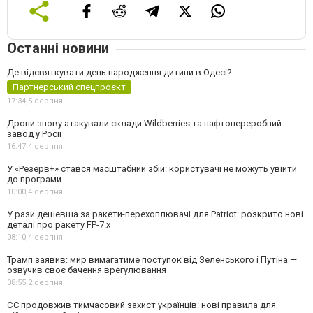
Останні новини
Де відсвяткувати день народження дитини в Одесі?
Партнерський спецпроєкт
17:34,
5 серпня
Дрони знову атакували склади Wildberries та нафтопереробний
завод у Росії
16:47,
4 серпня
У «Резерв+» стався масштабний збій: користувачі не можуть увійти
до програми
10:00,
4 серпня
У рази дешевша за ракети-перехоплювачі для Patriot: розкрито нові
деталі про ракету FP-7.x
08:10,
4 серпня
Трамп заявив: мир вимагатиме поступок від Зеленського і Путіна —
озвучив своє бачення врегулювання
08:55,
2 серпня
ЄС продовжив тимчасовий захист українців: нові правила для