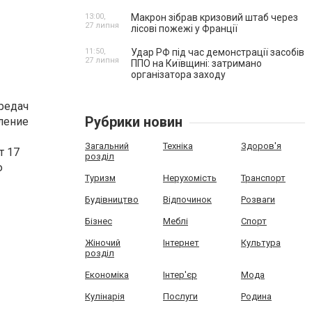
13:00,
Макрон зібрав кризовий штаб через
27 липня
лісові пожежі у Франції
11:50,
Удар РФ під час демонстрації засобів
27 липня
ППО на Київщині: затримано
організатора заходу
редач
Рубрики новин
ление
Загальний
Техніка
Здоров'я
т 17
розділ
ю
Туризм
Нерухомість
Транспорт
Будівництво
Відпочинок
Розваги
Бізнес
Меблі
Спорт
Жіночий
Інтернет
Культура
розділ
Економіка
Інтер'єр
Мода
Кулінарія
Послуги
Родина