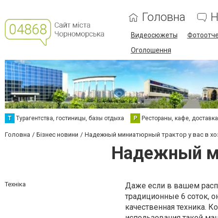
Головна
Н
Видеосюжеты
Фотоотч
Оголошення
Т
Турагентства, гостиницы, базы отдыха
Р
Рестораны, кафе, доставк
Головна
Бізнес новини
Надежный миниатюрный трактор у вас в хо
Надежный ми
Техніка
Даже если в вашем рас
традиционные 6 соток, о
качественная техника. К
использования такой маш