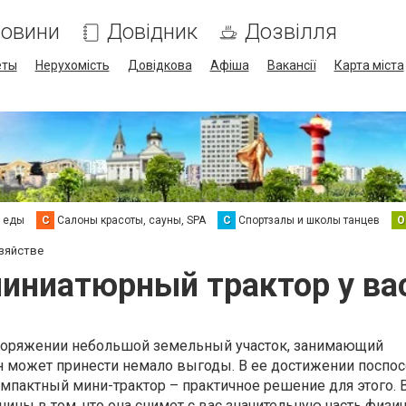
овини
Довідник
Дозвілля
еты
Нерухомість
Довідкова
Афіша
Вакансії
Карта міста
а еды
С
Салоны красоты, сауны, SPA
С
Спортзалы и школы танцев
О
зяйстве
ниатюрный трактор у вас
поряжении небольшой земельный участок, занимающий
н может принести немало выгоды. В ее достижении поспос
омпактный мини-трактор – практичное решение для этого.
ины в том, что она снимет с вас значительную часть физи