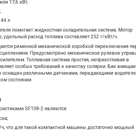
или 17,6 кВт;
;
44 л.
теля помогает жидкостная охладительная система. Мотор
, удельный расход топлива составляет 252 г/кВт/ч.
щается ременной механической коробкой переключения пе
 сцеплением. Предусмотрено механическое рулевое управ
усилителем. Топливная система простая, неприхотливая в
вляет особых требований к качеству солярки. Бак вмещае
ор оснащен различными датчиками, передающими водител
ом состоянии.
и
ристиками SF138-2 являются:
ска;
/ч, что для такой компактной машины достаточно мощный