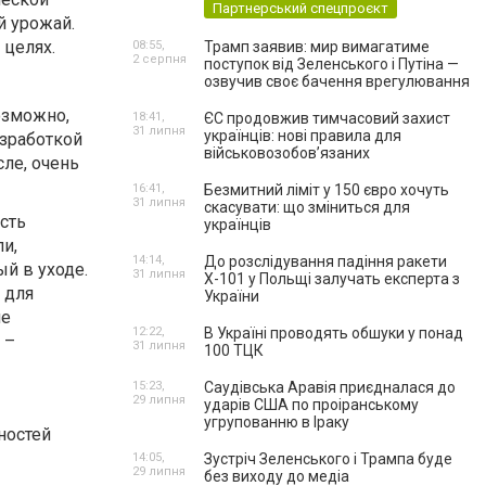
Партнерський спецпроєкт
й урожай.
 целях.
08:55,
Трамп заявив: мир вимагатиме
2 серпня
поступок від Зеленського і Путіна —
озвучив своє бачення врегулювання
озможно,
18:41,
ЄС продовжив тимчасовий захист
31 липня
українців: нові правила для
азработкой
військовозобов’язаних
ле, очень
16:41,
Безмитний ліміт у 150 євро хочуть
31 липня
скасувати: що зміниться для
сть
українців
и,
14:14,
До розслідування падіння ракети
ый в уходе.
31 липня
Х-101 у Польщі залучать експерта з
 для
України
ие
12:22,
В Україні проводять обшуки у понад
 –
31 липня
100 ТЦК
15:23,
Саудівська Аравія приєдналася до
29 липня
ударів США по проіранському
угрупованню в Іраку
ностей
14:05,
Зустріч Зеленського і Трампа буде
29 липня
без виходу до медіа