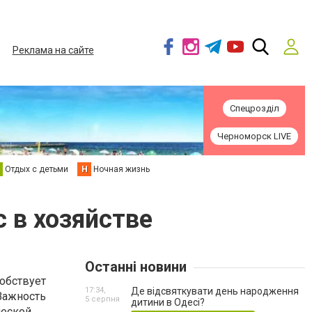
Реклама на сайте
Спецрозділ
Черноморск LIVE
Отдых с детьми
Н
Ночная жизнь
 в хозяйстве
Останні новини
обствует
17:34,
Де відсвяткувати день народження
 Важность
5 серпня
дитини в Одесі?
ческой