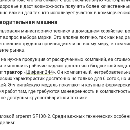
здоровье и даст возможность получить более качественны
но важен для тех, кто использует участок в коммерческих
зводительная машина
ользовали миниатюрную технику в домашнем хозяйстве, в
т вопрос выбора марки. Это вполне логично, так как над р
х машин трудятся производители по всему миру, в том чис
енте рынка.
не нужна продукция от раскрученных компаний, ее стоимо
ы выполнить рабочие задачи, достаточно бюджетной модел
ит
трактор
«
Шифенг 244
». Он компактный, нетребовательн
еских характеристик достаточно не только для 6 соток, но и
ей. Эту китайскую модель покупают и крупные фермерск
я работ там, где требуются маневренность и компактность
 не доступны крупногабаритной технике.
ловой агрегат SF138-2. Среди важных технических особен
делим: