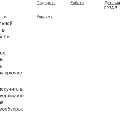
Подорожі
Робота
Дитячий
розділ
, и
Реклама
альной
 в
от и
рое
ы,
е
на крючке
получить в
рудничайте
ая
деообзоры.