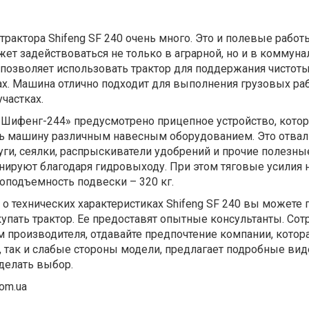
трактора Shifeng SF 240 очень много. Это и полевые работы
жет задействоваться не только в аграрной, но и в коммун
позволяет использовать трактор для поддержания чистоты
х. Машина отлично подходит для выполнения грузовых раб
частках.
 «Шифенг-244» предусмотрено прицепное устройство, кото
ь машину различным навесным оборудованием. Это отвал
ги, сеялки, распрыскиватели удобрений и прочие полезны
нируют благодаря гидровыходу. При этом тяговые усилия 
зоподъемность подвески – 320 кг.
 технических характеристиках Shifeng SF 240 вы можете 
купать трактор. Ее предоставят опытные консультанты. Сот
 производителя, отдавайте предпочтение компании, котор
, так и слабые стороны модели, предлагает подробные ви
делать выбор.
com.ua