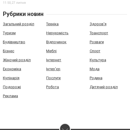
11:50,
27 липня
Рубрики новин
Загальний розділ
Техніка
Здоров'я
Туризм
Нерухомість
Транспорт
Будівництво
Відпочинок
Розваги
Бізнес
Меблі
Спорт
Жіночий розділ
Інтернет
Культура
Економіка
Інтер'єр
Мода
Кулінарія
Послуги
Родина
Подорожі
Робота
Дитячий розділ
Реклама