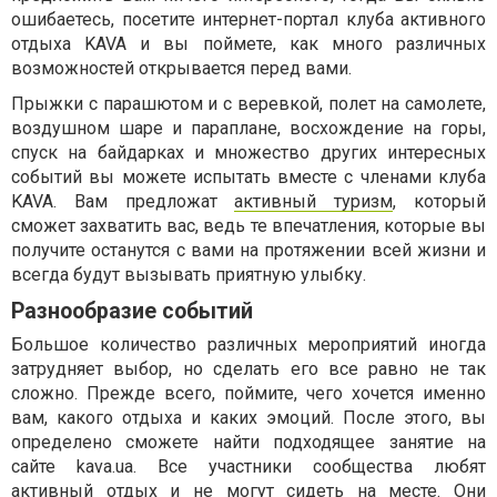
ошибаетесь, посетите интернет-портал клуба активного
отдыха KAVA и вы поймете, как много различных
возможностей открывается перед вами.
Прыжки с парашютом и с веревкой, полет на самолете,
воздушном шаре и параплане, восхождение на горы,
спуск на байдарках и множество других интересных
событий вы можете испытать вместе с членами клуба
KAVA. Вам предложат
активный туризм
, который
сможет захватить вас, ведь те впечатления, которые вы
получите останутся с вами на протяжении всей жизни и
всегда будут вызывать приятную улыбку.
Разнообразие событий
Большое количество различных мероприятий иногда
затрудняет выбор, но сделать его все равно не так
сложно. Прежде всего, поймите, чего хочется именно
вам, какого отдыха и каких эмоций. После этого, вы
определено сможете найти подходящее занятие на
сайте kava.ua. Все участники сообщества любят
активный отдых и не могут сидеть на месте. Они