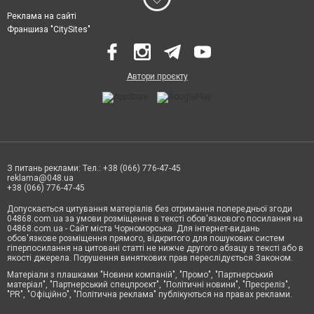
Реклама на сайті
Франшиза "CitySites"
Автори проєкту
З питань реклами: Тел.: +38 (066) 776-47-45
reklama@048.ua
+38 (066) 776-47-45
Допускається цитування матеріалів без отримання попередньої згоди
04868.com.ua за умови розміщення в тексті обов'язкового посилання на
04868.com.ua - Сайт міста Чорноморська. Для інтернет-видань
обов'язкове розміщення прямого, відкритого для пошукових систем
гіперпосилання на цитовані статті не нижче другого абзацу в тексті або в
якості джерела. Порушення виняткових прав переслідується Законом.
Матеріали з плашками "Новини компаній", "Промо", "Партнерський
матеріал", "Партнерський спецпроєкт", "Політичні новини", "Пресреліз",
"PR", "Офіційно", "Політична реклама" публікуються на правах реклами.