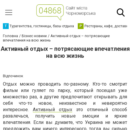
Т
Турагентства, гостиницы, базы отдыха
Р
Рестораны, кафе, доставк
Головна
Бізнес новини
Активный отдых – потрясающие
впечатления на всю жизнь
Активный отдых – потрясающие впечатления
на всю жизнь
Відпочинок
Отдых можно проводить по-разному. Кто-то смотрит
фильм или гуляет по парку, который посещал уже
множество раз, а другие предпочитают открывать для
себя что-то новое, неизвестное и невероятно
интересное.
Активный отдых
это отличный способ
развлечься, получить новые эмоции и яркие
впечатления. Если вы думаете, что Украина не может
предложить вам ничего интересного, тогда вы сильно