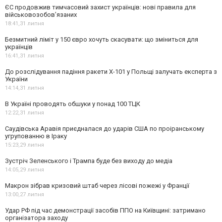
ЄС продовжив тимчасовий захист українців: нові правила для
військовозобов’язаних
18:41,
31 липня
Безмитний ліміт у 150 євро хочуть скасувати: що зміниться для
українців
16:41,
31 липня
До розслідування падіння ракети Х-101 у Польщі залучать експерта з
України
14:14,
31 липня
В Україні проводять обшуки у понад 100 ТЦК
12:22,
31 липня
Саудівська Аравія приєдналася до ударів США по проіранському
угрупованню в Іраку
15:23,
29 липня
Зустріч Зеленського і Трампа буде без виходу до медіа
14:05,
29 липня
Макрон зібрав кризовий штаб через лісові пожежі у Франції
13:00,
27 липня
Удар РФ під час демонстрації засобів ППО на Київщині: затримано
організатора заходу