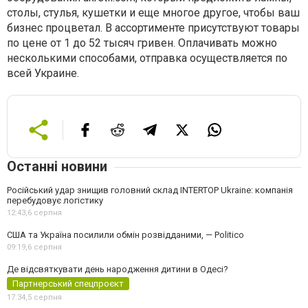
столы, стулья, кушетки и еще многое другое, чтобы ваш
бизнес процветал. В ассортименте присутствуют товары
по цене от 1 до 52 тысяч гривен. Оплачивать можно
несколькими способами, отправка осуществляется по
всей Украине.
Останні новини
Російський удар знищив головний склад INTERTOP Ukraine: компанія
перебудовує логістику
12:43,
6 серпня
США та Україна посилили обмін розвідданими, — Politico
09:19,
6 серпня
Де відсвяткувати день народження дитини в Одесі?
Партнерський спецпроєкт
17:34,
5 серпня