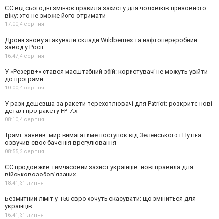
ЄС від сьогодні змінює правила захисту для чоловіків призовного
віку: хто не зможе його отримати
17:00,
4 серпня
Дрони знову атакували склади Wildberries та нафтопереробний
завод у Росії
16:47,
4 серпня
У «Резерв+» стався масштабний збій: користувачі не можуть увійти
до програми
10:00,
4 серпня
У рази дешевша за ракети-перехоплювачі для Patriot: розкрито нові
деталі про ракету FP-7.x
08:10,
4 серпня
Трамп заявив: мир вимагатиме поступок від Зеленського і Путіна —
озвучив своє бачення врегулювання
08:55,
2 серпня
ЄС продовжив тимчасовий захист українців: нові правила для
військовозобов’язаних
18:41,
31 липня
Безмитний ліміт у 150 євро хочуть скасувати: що зміниться для
українців
16:41,
31 липня