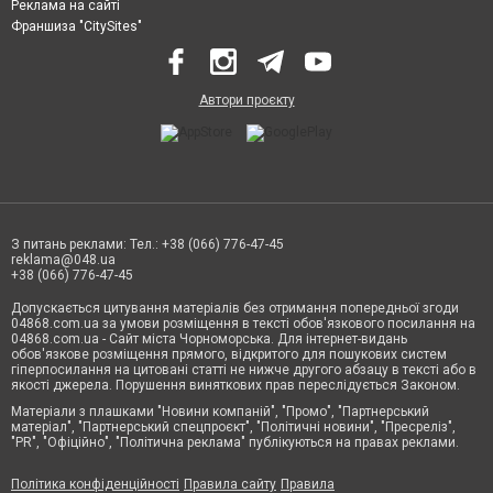
Реклама на сайті
Франшиза "CitySites"
Автори проєкту
З питань реклами: Тел.: +38 (066) 776-47-45
reklama@048.ua
+38 (066) 776-47-45
Допускається цитування матеріалів без отримання попередньої згоди
04868.com.ua за умови розміщення в тексті обов'язкового посилання на
04868.com.ua - Сайт міста Чорноморська. Для інтернет-видань
обов'язкове розміщення прямого, відкритого для пошукових систем
гіперпосилання на цитовані статті не нижче другого абзацу в тексті або в
якості джерела. Порушення виняткових прав переслідується Законом.
Матеріали з плашками "Новини компаній", "Промо", "Партнерський
матеріал", "Партнерський спецпроєкт", "Політичні новини", "Пресреліз",
"PR", "Офіційно", "Політична реклама" публікуються на правах реклами.
Політика конфіденційності
Правила сайту
Правила