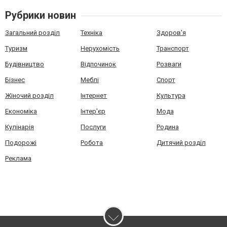
Рубрики новин
Загальний розділ
Техніка
Здоров'я
Туризм
Нерухомість
Транспорт
Будівництво
Відпочинок
Розваги
Бізнес
Меблі
Спорт
Жіночий розділ
Інтернет
Культура
Економіка
Інтер'єр
Мода
Кулінарія
Послуги
Родина
Подорожі
Робота
Дитячий розділ
Реклама