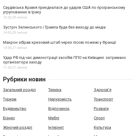
Саудівська Аравія приєдналася до ударів США по проіранському
угрупованню в Іраку
15:23,
29 липня
Зустріч Зеленського і Трампа буде без виходу до медіа
14:05,
29 липня
Макрон зібрав кризовий штаб через лісові пожежі у Франції
13:00,
27 липня
Удар РФ під час демонстрації засобів ППО на Київщині: затримано
організатора заходу
11:50,
27 липня
Рубрики новин
Загальний розділ
Техніка
Здоров'я
Туризм
Нерухомість
Транспорт
Будівництво
Відпочинок
Розваги
Бізнес
Меблі
Спорт
Жіночий розділ
Інтернет
Культура