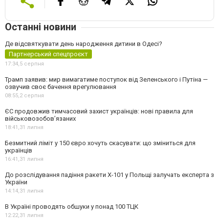
Останні новини
Де відсвяткувати день народження дитини в Одесі?
Партнерський спецпроєкт
17:34,
5 серпня
Трамп заявив: мир вимагатиме поступок від Зеленського і Путіна —
озвучив своє бачення врегулювання
08:55,
2 серпня
ЄС продовжив тимчасовий захист українців: нові правила для
військовозобов’язаних
18:41,
31 липня
Безмитний ліміт у 150 євро хочуть скасувати: що зміниться для
українців
16:41,
31 липня
До розслідування падіння ракети Х-101 у Польщі залучать експерта з
України
14:14,
31 липня
В Україні проводять обшуки у понад 100 ТЦК
12:22,
31 липня