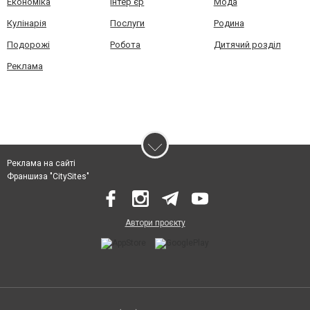
Економіка
Інтер'єр
Мода
Кулінарія
Послуги
Родина
Подорожі
Робота
Дитячий розділ
Реклама
Реклама на сайті
Франшиза "CitySites"
Автори проєкту