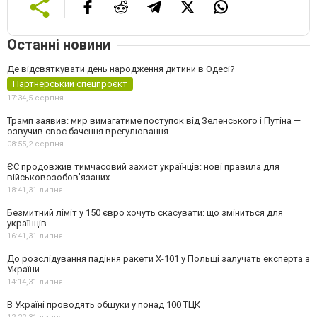
Останні новини
Де відсвяткувати день народження дитини в Одесі?
Партнерський спецпроєкт
17:34,
5 серпня
Трамп заявив: мир вимагатиме поступок від Зеленського і Путіна —
озвучив своє бачення врегулювання
08:55,
2 серпня
ЄС продовжив тимчасовий захист українців: нові правила для
військовозобов’язаних
18:41,
31 липня
Безмитний ліміт у 150 євро хочуть скасувати: що зміниться для
українців
16:41,
31 липня
До розслідування падіння ракети Х-101 у Польщі залучать експерта з
України
14:14,
31 липня
В Україні проводять обшуки у понад 100 ТЦК