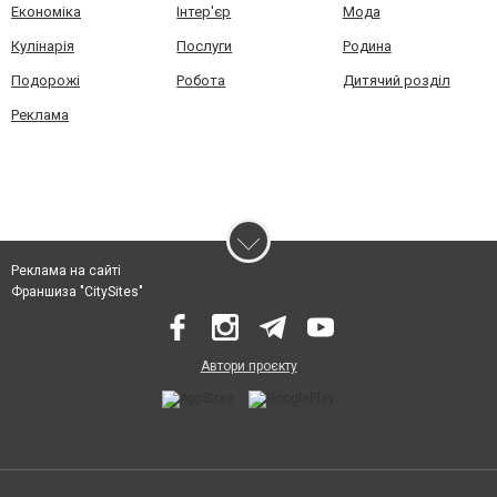
Економіка
Інтер'єр
Мода
Кулінарія
Послуги
Родина
Подорожі
Робота
Дитячий розділ
Реклама
Реклама на сайті
Франшиза "CitySites"
Автори проєкту