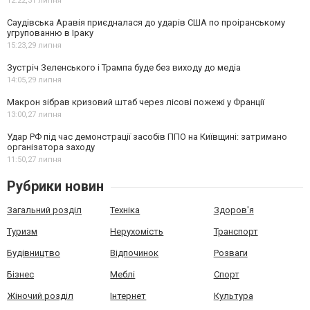
12:22,
31 липня
Саудівська Аравія приєдналася до ударів США по проіранському
угрупованню в Іраку
15:23,
29 липня
Зустріч Зеленського і Трампа буде без виходу до медіа
14:05,
29 липня
Макрон зібрав кризовий штаб через лісові пожежі у Франції
13:00,
27 липня
Удар РФ під час демонстрації засобів ППО на Київщині: затримано
організатора заходу
11:50,
27 липня
Рубрики новин
Загальний розділ
Техніка
Здоров'я
Туризм
Нерухомість
Транспорт
Будівництво
Відпочинок
Розваги
Бізнес
Меблі
Спорт
Жіночий розділ
Інтернет
Культура