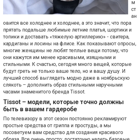
м
ст
ан
овится все холоднее и холоднее, а это значит, что пора
прятать подальше любимые летние платья, шортики и
топики и доставать «тяжелую артиллерию» - свитера,
кардиганы и лосины на флисе. Как показывают опросы,
многие женщины не любят теплые вещи потому, что
они кажутся им менее красивыми, изящными и
стильными. К счастью, сегодня много вещей, которые
будут греть не только ваше тело, но и вашу душу. И
лучший способ выглядеть модно даже в ноябрьскую
слякоть – дополнить образ стильными наручными
часами знаменитого бренда Tissot.
Tissot – модели, которые точно должны
быть в вашем гардеробе
По телевизору в этот сезон постоянно рекламируют
простые средства от гриппа и простуды, а мы
посоветуем вам средство для создания красивого
образа. Все очень просто: достаточно надеть базовые