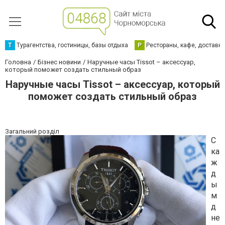
Т
Турагентства, гостиницы, базы отдыха
Р
Рестораны, кафе, доставк
Головна
Бізнес новини
Наручные часы Tissot – аксессуар,
который поможет создать стильный образ
Наручные часы Tissot – аксессуар, который
поможет создать стильный образ
Загальний розділ
С
ка
ж
д
ы
м
д
не