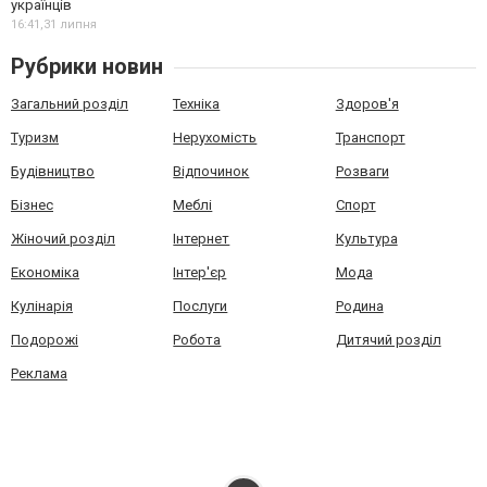
українців
16:41,
31 липня
Рубрики новин
Загальний розділ
Техніка
Здоров'я
Туризм
Нерухомість
Транспорт
Будівництво
Відпочинок
Розваги
Бізнес
Меблі
Спорт
Жіночий розділ
Інтернет
Культура
Економіка
Інтер'єр
Мода
Кулінарія
Послуги
Родина
Подорожі
Робота
Дитячий розділ
Реклама