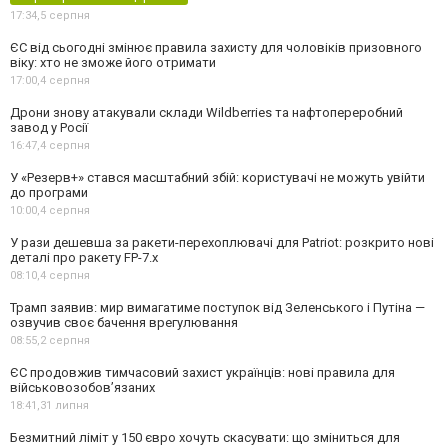
17:34,
5 серпня
ЄС від сьогодні змінює правила захисту для чоловіків призовного
віку: хто не зможе його отримати
17:00,
4 серпня
Дрони знову атакували склади Wildberries та нафтопереробний
завод у Росії
16:47,
4 серпня
У «Резерв+» стався масштабний збій: користувачі не можуть увійти
до програми
10:00,
4 серпня
У рази дешевша за ракети-перехоплювачі для Patriot: розкрито нові
деталі про ракету FP-7.x
08:10,
4 серпня
Трамп заявив: мир вимагатиме поступок від Зеленського і Путіна —
озвучив своє бачення врегулювання
08:55,
2 серпня
ЄС продовжив тимчасовий захист українців: нові правила для
військовозобов’язаних
18:41,
31 липня
Безмитний ліміт у 150 євро хочуть скасувати: що зміниться для