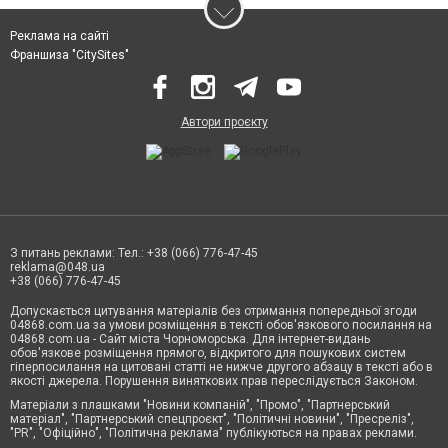
Реклама на сайті
Франшиза "CitySites"
Автори проєкту
З питань реклами: Тел.: +38 (066) 776-47-45
reklama@048.ua
+38 (066) 776-47-45
Допускається цитування матеріалів без отримання попередньої згоди
04868.com.ua за умови розміщення в тексті обов'язкового посилання на
04868.com.ua - Сайт міста Чорноморська. Для інтернет-видань
обов'язкове розміщення прямого, відкритого для пошукових систем
гіперпосилання на цитовані статті не нижче другого абзацу в тексті або в
якості джерела. Порушення виняткових прав переслідується Законом.
Матеріали з плашками "Новини компаній", "Промо", "Партнерський
матеріал", "Партнерський спецпроєкт", "Політичні новини", "Пресреліз",
"PR", "Офіційно", "Політична реклама" публікуються на правах реклами.