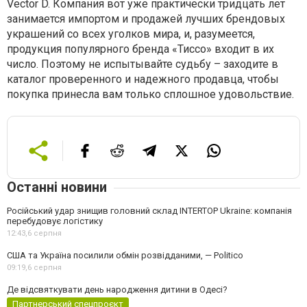
Vector D. Компания вот уже практически тридцать лет
занимается импортом и продажей лучших брендовых
украшений со всех уголков мира, и, разумеется,
продукция популярного бренда «Тиссо» входит в их
число. Поэтому не испытывайте судьбу – заходите в
каталог проверенного и надежного продавца, чтобы
покупка принесла вам только сплошное удовольствие.
Останні новини
Російський удар знищив головний склад INTERTOP Ukraine: компанія
перебудовує логістику
12:43,
6 серпня
США та Україна посилили обмін розвідданими, — Politico
09:19,
6 серпня
Де відсвяткувати день народження дитини в Одесі?
Партнерський спецпроєкт