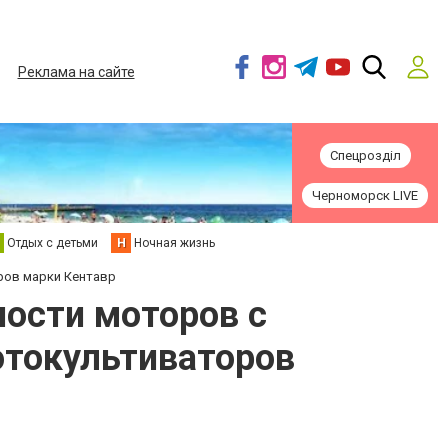
Реклама на сайте
Спецрозділ
Черноморск LIVE
Отдых с детьми
Н
Ночная жизнь
ров марки Кентавр
ности моторов с
токультиваторов