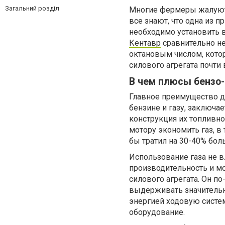
Загальний розділ
Многие фермеры жалуютс
все знают, что одна из п
необходимо установить в
Кентавр
сравнительно не
октановым числом, которо
силового агрегата почти 
В чем плюсы бензо
Главное преимущество д
бензине и газу, заключае
конструкция их топливн
мотору экономить газ, в
бы тратил на 30-40% бол
Использование газа не в
производительность и м
силового агрегата. Он п
выдерживать значительн
энергией ходовую систе
оборудование.