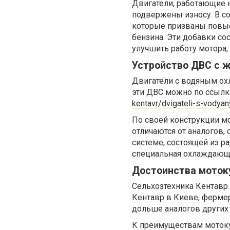
Двигатели, работающие н
подвержены износу. В со
которые призваны повыс
бензина. Эти добавки со
улучшить работу мотора,
Устройство ДВС с
Двигатели с водяным о
эти ДВС можно по ссылк
kentavr/dvigateli-s-vody
По своей конструкции м
отличаются от аналогов
системе, состоящей из ра
специальная охлаждающ
Достоинства моток
Сельхозтехника Кентавр
Кентавр в Киеве
, ферме
дольше аналогов других
К преимуществам мотоку