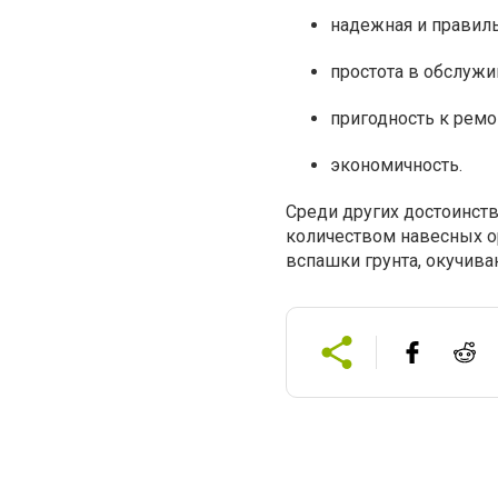
надежная и правиль
простота в обслужи
пригодность к ремо
экономичность.
Среди других достоинств
количеством навесных о
вспашки грунта, окучиван