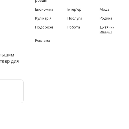
розділ
Економіка
Інтер'єр
Мода
Кулінарія
Послуги
Родина
Подорожі
Робота
Дитячий
розділ
Реклама
ольшим
тавр для