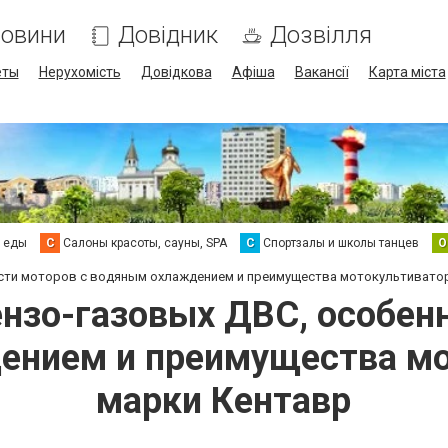
овини
Довідник
Дозвілля
еты
Нерухомість
Довідкова
Афіша
Вакансії
Карта міста
а еды
С
Салоны красоты, сауны, SPA
С
Спортзалы и школы танцев
О
ости моторов с водяным охлаждением и преимущества мотокультивато
нзо-газовых ДВС, особен
ением и преимущества мо
марки Кентавр