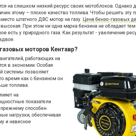
я на слишком низкий ресурс своих мотоблоков. Однако д
ричин этому – плохое качество топлива. Чтобы решить эту 
место штатного ДВС мотор на газу.
Цена бензо-газовых д
высокая. При этом ни одна марка бензина не обладает тем
е есть у природного газа. Как результат - увеличение рес
вдвое.
-газовых моторов Кентавр?
вигателей, работающих на
тся в экономии. Особая
ой системы позволяет
 то время как с бензином он
ьше топлива.
лияет на
ощностные показатели
о-прежнему способен
ые нагрузки, обеспечивая
му и навесное