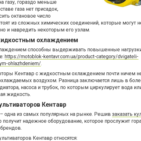
а газу, гораздо меньше
ставе газа нет присадок,
ить октановое число
стоят из сложных химических соединений, которые могут н
 но и навредить некоторым его узлам.
 жидкостным охлаждением
хлаждением способны выдерживать повышенные нагрузки.
е:
https://motoblok-kentavr.com.ua/product-category/dvigateli-
anym-ohlazhdeniem/
.
оторы Кентавр с жидкостным охлаждением почти ничем н
, охлаждаемых воздухом. Разница заключается лишь в бол
диатора, насоса и трубок, по которым циркулирует вода ил
ая жидкость.
ультиваторов Кентавр
 – одна из самых популярных на рынке. Решив
заказать ку
р получит надежное оборудование, которое прослужит гор
 брендов.
льтиваторов Кентавр относятся: