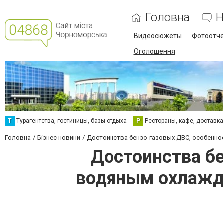
Головна
Н
Видеосюжеты
Фотоотч
Оголошення
Т
Турагентства, гостиницы, базы отдыха
Р
Рестораны, кафе, доставк
Головна
Бізнес новини
Достоинства бензо-газовых ДВС, особенн
Достоинства бе
водяным охлажд