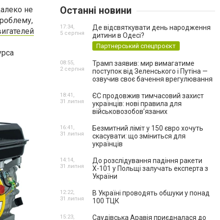
Останні новини
алеко не
проблему,
17:34,
Де відсвяткувати день народження
вигателей
5 серпня
дитини в Одесі?
Партнерський спецпроєкт
урса
08:55,
Трамп заявив: мир вимагатиме
2 серпня
поступок від Зеленського і Путіна —
озвучив своє бачення врегулювання
18:41,
ЄС продовжив тимчасовий захист
31 липня
українців: нові правила для
військовозобов’язаних
16:41,
Безмитний ліміт у 150 євро хочуть
31 липня
скасувати: що зміниться для
українців
14:14,
До розслідування падіння ракети
31 липня
Х-101 у Польщі залучать експерта з
України
12:22,
В Україні проводять обшуки у понад
31 липня
100 ТЦК
15:23,
Саудівська Аравія приєдналася до