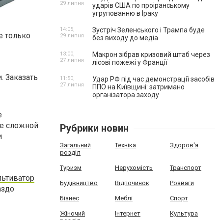
29 липня
ударів США по проіранському
угрупованню в Іраку
14:05,
Зустріч Зеленського і Трампа буде
е только
29 липня
без виходу до медіа
13:00,
Макрон зібрав кризовий штаб через
27 липня
лісові пожежі у Франції
 Заказать
11:50,
Удар РФ під час демонстрації засобів
27 липня
ППО на Київщині: затримано
організатора заходу
е
ее сложной
Рубрики новин
и
Загальний
Техніка
Здоров'я
розділ
Туризм
Нерухомість
Транспорт
льтиватор
Будівництво
Відпочинок
Розваги
аздо
Бізнес
Меблі
Спорт
Жіночий
Інтернет
Культура