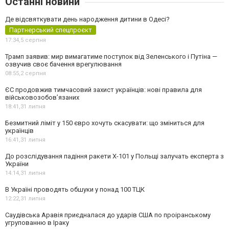
Останні новини
Де відсвяткувати день народження дитини в Одесі?
Партнерський спецпроєкт
17:34,
5 серпня
Трамп заявив: мир вимагатиме поступок від Зеленського і Путіна —
озвучив своє бачення врегулювання
08:55,
2 серпня
ЄС продовжив тимчасовий захист українців: нові правила для
військовозобов’язаних
18:41,
31 липня
Безмитний ліміт у 150 євро хочуть скасувати: що зміниться для
українців
16:41,
31 липня
До розслідування падіння ракети Х-101 у Польщі залучать експерта з
України
14:14,
31 липня
В Україні проводять обшуки у понад 100 ТЦК
12:22,
31 липня
Саудівська Аравія приєдналася до ударів США по проіранському
угрупованню в Іраку