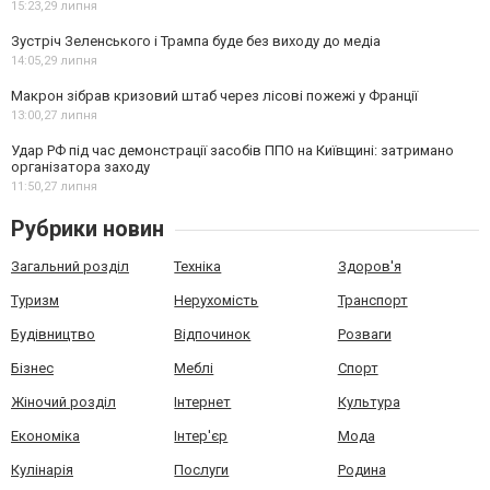
15:23,
29 липня
Зустріч Зеленського і Трампа буде без виходу до медіа
14:05,
29 липня
Макрон зібрав кризовий штаб через лісові пожежі у Франції
13:00,
27 липня
Удар РФ під час демонстрації засобів ППО на Київщині: затримано
організатора заходу
11:50,
27 липня
Рубрики новин
Загальний розділ
Техніка
Здоров'я
Туризм
Нерухомість
Транспорт
Будівництво
Відпочинок
Розваги
Бізнес
Меблі
Спорт
Жіночий розділ
Інтернет
Культура
Економіка
Інтер'єр
Мода
Кулінарія
Послуги
Родина