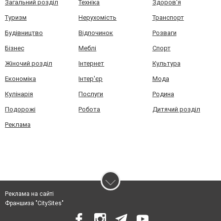
Загальний розділ
Техніка
Здоров'я
Туризм
Нерухомість
Транспорт
Будівництво
Відпочинок
Розваги
Бізнес
Меблі
Спорт
Жіночий розділ
Інтернет
Культура
Економіка
Інтер'єр
Мода
Кулінарія
Послуги
Родина
Подорожі
Робота
Дитячий розділ
Реклама
Реклама на сайті
Франшиза "CitySites"