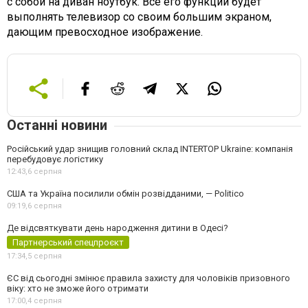
с собой на диван ноутбук. Все его функции будет
выполнять телевизор со своим большим экраном,
дающим превосходное изображение.
Останні новини
Російський удар знищив головний склад INTERTOP Ukraine: компанія
перебудовує логістику
12:43,
6 серпня
США та Україна посилили обмін розвідданими, — Politico
09:19,
6 серпня
Де відсвяткувати день народження дитини в Одесі?
Партнерський спецпроєкт
17:34,
5 серпня
ЄС від сьогодні змінює правила захисту для чоловіків призовного
віку: хто не зможе його отримати
17:00,
4 серпня