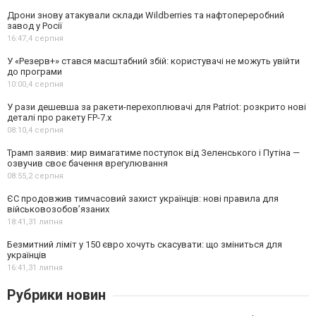
Дрони знову атакували склади Wildberries та нафтопереробний
завод у Росії
16:47,
4 серпня
У «Резерв+» стався масштабний збій: користувачі не можуть увійти
до програми
10:00,
4 серпня
У рази дешевша за ракети-перехоплювачі для Patriot: розкрито нові
деталі про ракету FP-7.x
08:10,
4 серпня
Трамп заявив: мир вимагатиме поступок від Зеленського і Путіна —
озвучив своє бачення врегулювання
08:55,
2 серпня
ЄС продовжив тимчасовий захист українців: нові правила для
військовозобов’язаних
18:41,
31 липня
Безмитний ліміт у 150 євро хочуть скасувати: що зміниться для
українців
16:41,
31 липня
Рубрики новин