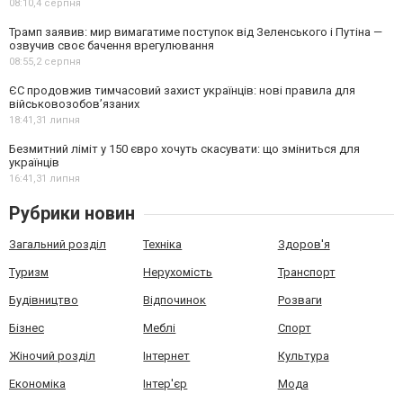
08:10,
4 серпня
Трамп заявив: мир вимагатиме поступок від Зеленського і Путіна —
озвучив своє бачення врегулювання
08:55,
2 серпня
ЄС продовжив тимчасовий захист українців: нові правила для
військовозобов’язаних
18:41,
31 липня
Безмитний ліміт у 150 євро хочуть скасувати: що зміниться для
українців
16:41,
31 липня
Рубрики новин
Загальний розділ
Техніка
Здоров'я
Туризм
Нерухомість
Транспорт
Будівництво
Відпочинок
Розваги
Бізнес
Меблі
Спорт
Жіночий розділ
Інтернет
Культура
Економіка
Інтер'єр
Мода