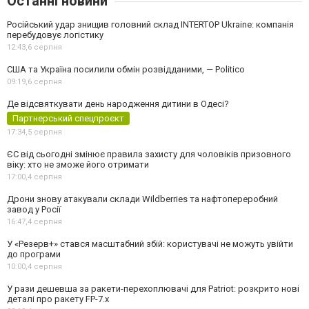
Останні новини
Російський удар знищив головний склад INTERTOP Ukraine: компанія
перебудовує логістику
12:43,
6 серпня
США та Україна посилили обмін розвідданими, — Politico
09:19,
6 серпня
Де відсвяткувати день народження дитини в Одесі?
Партнерський спецпроєкт
17:34,
5 серпня
ЄС від сьогодні змінює правила захисту для чоловіків призовного
віку: хто не зможе його отримати
17:00,
4 серпня
Дрони знову атакували склади Wildberries та нафтопереробний
завод у Росії
16:47,
4 серпня
У «Резерв+» стався масштабний збій: користувачі не можуть увійти
до програми
10:00,
4 серпня
У рази дешевша за ракети-перехоплювачі для Patriot: розкрито нові
деталі про ракету FP-7.x