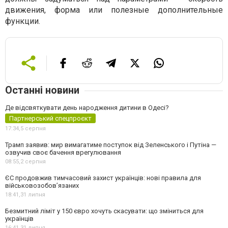
движения, форма или полезные дополнительные
функции.
Останні новини
Де відсвяткувати день народження дитини в Одесі?
Партнерський спецпроєкт
17:34,
5 серпня
Трамп заявив: мир вимагатиме поступок від Зеленського і Путіна —
озвучив своє бачення врегулювання
08:55,
2 серпня
ЄС продовжив тимчасовий захист українців: нові правила для
військовозобов’язаних
18:41,
31 липня
Безмитний ліміт у 150 євро хочуть скасувати: що зміниться для
українців
16:41,
31 липня