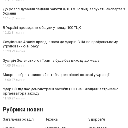
До розслідування падіння ракети Х-101 у Польщі залучать експерта з
України
14:14,
31 липня
В Україні проводять обшуки у понад 100 ТЦК
12:22,
31 липня
Саудівська Аравія приєдналася до ударів США по проіранському
угрупованню в Іраку
15:23,
29 липня
Зустріч Зеленського і Трампа буде без виходу до медіа
14:05,
29 липня
Макрон зібрав кризовий штаб через лісові пожежі у Франції
13:00,
27 липня
Удар РФ під час демонстрації засобів ППО на Київщині: затримано
організатора заходу
11:50,
27 липня
Рубрики новин
Загальний розділ
Техніка
Здоров'я