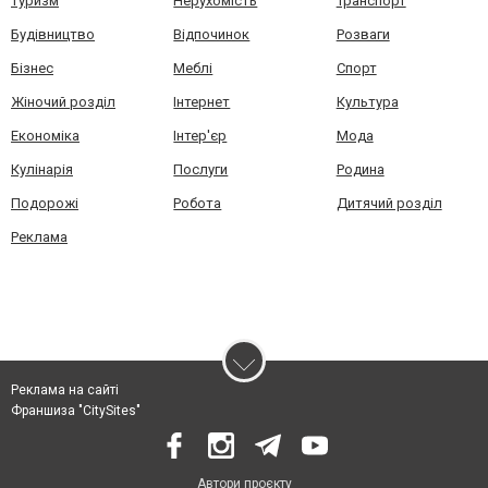
Туризм
Нерухомість
Транспорт
Будівництво
Відпочинок
Розваги
Бізнес
Меблі
Спорт
Жіночий розділ
Інтернет
Культура
Економіка
Інтер'єр
Мода
Кулінарія
Послуги
Родина
Подорожі
Робота
Дитячий розділ
Реклама
Реклама на сайті
Франшиза "CitySites"
Автори проєкту