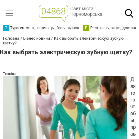
Т
Турагентства, гостиницы, базы отдыха
Р
Рестораны, кафе, доставк
Головна
Бізнес новини
Как выбрать электрическую зубную
щетку?
Как выбрать электрическую зубную щетку?
Техніка
Д
ля
то
го
чт
об
ы
пр
ав