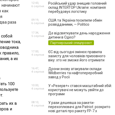
12:43,
Російський удар знищив головний
ы начинают
6 серпня
склад INTERTOP Ukraine: компанія
 как
перебудовує логістику
ся
09:19,
США та Україна посилили обмін
два раза
6 серпня
розвідданими, — Politico
17:34,
Де відсвяткувати день народження
 собой
5 серпня
дитини в Одесі?
ение тока,
Партнерський спецпроєкт
роводника.
17:00,
ЄС від сьогодні змінює правила
 правило,
4 серпня
захисту для чоловіків призовного
ния, а их
віку: хто не зможе його отримати
16:47,
Дрони знову атакували склади
4 серпня
Wildberries та нафтопереробний
завод у Росії
е
ать 100
10:00,
У «Резерв+» стався масштабний збій:
пользуете
4 серпня
користувачі не можуть увійти до
програми
т.
08:10,
У рази дешевша за ракети-
ать их в
4 серпня
перехоплювачі для Patriot: розкрито
еров и
нові деталі про ракету FP-7.x