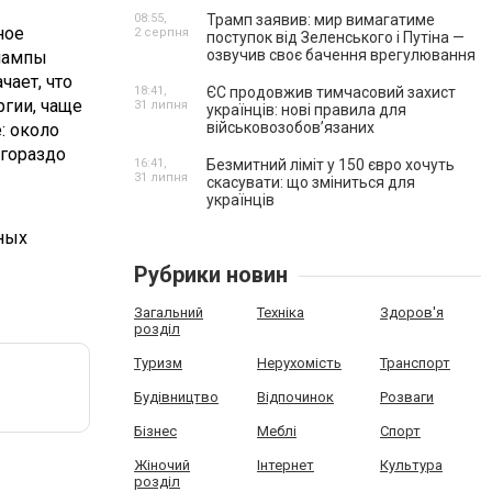
08:55,
Трамп заявив: мир вимагатиме
ное
2 серпня
поступок від Зеленського і Путіна —
озвучив своє бачення врегулювання
лампы
чает, что
18:41,
ЄС продовжив тимчасовий захист
ргии, чаще
31 липня
українців: нові правила для
військовозобов’язаних
: около
 гораздо
16:41,
Безмитний ліміт у 150 євро хочуть
31 липня
скасувати: що зміниться для
українців
ных
Рубрики новин
Загальний
Техніка
Здоров'я
розділ
Туризм
Нерухомість
Транспорт
Будівництво
Відпочинок
Розваги
Бізнес
Меблі
Спорт
Жіночий
Інтернет
Культура
розділ