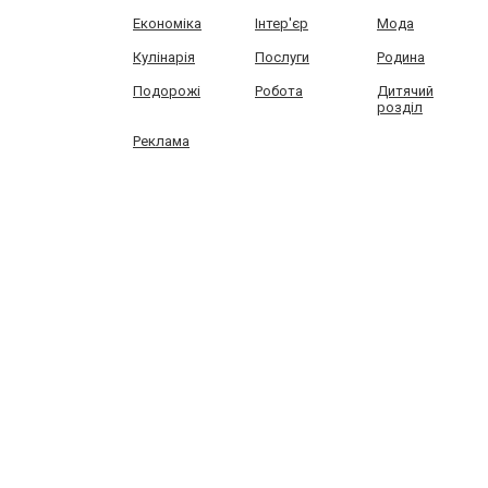
Економіка
Інтер'єр
Мода
Кулінарія
Послуги
Родина
Подорожі
Робота
Дитячий
розділ
Реклама