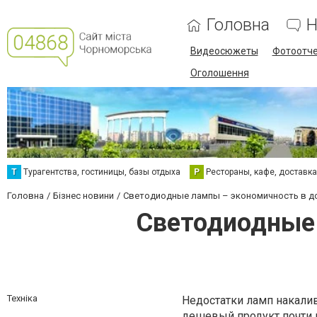
Головна
Н
Видеосюжеты
Фотоотч
Оголошення
Т
Турагентства, гостиницы, базы отдыха
Р
Рестораны, кафе, доставк
Головна
Бізнес новини
Светодиодные лампы – экономичность в д
Светодиодные 
Техніка
Недостатки ламп накалив
дешевый продукт почти 