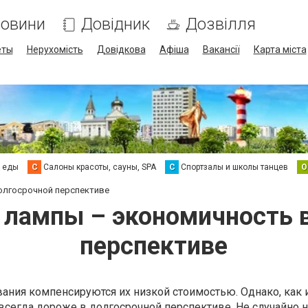
овини
Довідник
Дозвілля
еты
Нерухомість
Довідкова
Афіша
Вакансії
Карта міста
а еды
С
Салоны красоты, сауны, SPA
С
Спортзалы и школы танцев
О
олгосрочной перспективе
лампы – экономичность 
перспективе
ания компенсируются их низкой стоимостью. Однако, как 
всегда дороже в долгосрочной перспективе. Не случайно 