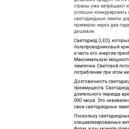
страны уже запрещают и
успешно конкурировать 
светодиодные лампы дор
примерно через два года
дешевле.
Светодиод (LED), которы
полупроводниковый крист
а часть его энергии прео
Максимальную мощность 
лампочки. Световой пот
потребление при этом ни
Долговечность светодио
преимуществ. Светодиод
длительного периода вре
000 часов. Это эквивале
свои светодиодные лампо
Поскольку светодиодные 
специализированных инт
форм, и вы можете сравн