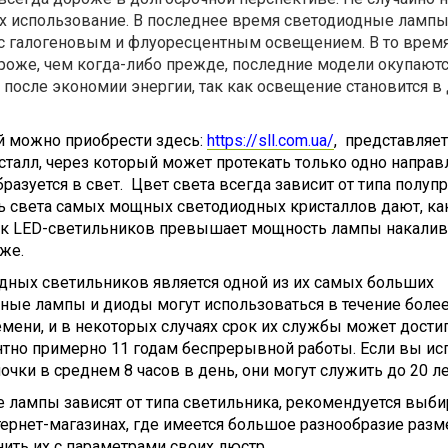
х использование. В последнее время светодиодные ламп
с галогеновым и флуоресцентным освещением. В то время
оже, чем когда-либо прежде, последние модели окупают
 после экономии энергии, так как освещение становится в 
й можно приобрести здесь:
https://sll.com.ua/
,
представляет
алл, через который может протекать только одно направл
бразуется в свет.
Цвет света всегда зависит от типа полуп
света самых мощных светодиодных кристаллов дают, как
ок
LED
-светильников превышает мощность лампы накалива
же.
дных светильников является одной из их самых больших
ные лампы и диоды могут использоваться в течение боле
мени, и в некоторых случаях срок их службы может достиг
нтно примерно 11 годам беспрерывной работы. Если вы ис
чки в среднем 8 часов в день, они могут служить до 20 ле
лампы зависят от типа светильника, рекомендуется выбир
ернет-магазинах, где имеется большое разнообразие разм
ить их с параметрами своих люстр.