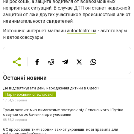
не роскошь, а защита водителя от всевозможных
неприятных ситуаций. В случае ДТП он станет надежной
защитой от лжи других участников происшествия или от
невнимательности свидетелей.
Источник: интернет магазин
autoelectro.ua
- автотовары
и автоаксессуары
Останні новини
Де відсвяткувати день народження дитини в Одесі?
Партнерський спецпроєкт
17:34,
5 серпня
Трамп заявив: мир вимагатиме поступок від Зеленського і Путіна —
озвучив своє бачення врегулювання
08:55,
2 серпня
ЄС продовжив тимчасовий захист українців: нові правила для
військовозобов’язаних