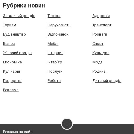
Рубрики новин
Загальний розділ
Техніка
Здоров'я
Туризм
Нерухомість
Транспорт
Будівництво
Відпочинок
Розваги
Бізнес
Меблі
Спорт
Жіночий розділ
Інтернет
Культура
Економіка
Інтер'єр
Мода
Кулінарія
Послуги
Родина
Подорожі
Робота
Дитячий розділ
Реклама
Реклама на сайті