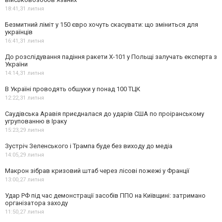
18:41,
31 липня
Безмитний ліміт у 150 євро хочуть скасувати: що зміниться для
українців
16:41,
31 липня
До розслідування падіння ракети Х-101 у Польщі залучать експерта з
України
14:14,
31 липня
В Україні проводять обшуки у понад 100 ТЦК
12:22,
31 липня
Саудівська Аравія приєдналася до ударів США по проіранському
угрупованню в Іраку
15:23,
29 липня
Зустріч Зеленського і Трампа буде без виходу до медіа
14:05,
29 липня
Макрон зібрав кризовий штаб через лісові пожежі у Франції
13:00,
27 липня
Удар РФ під час демонстрації засобів ППО на Київщині: затримано
організатора заходу
11:50,
27 липня