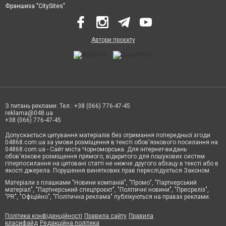
Франшиза "CitySites"
Автори проєкту
З питань реклами: Тел.: +38 (066) 776-47-45
reklama@048.ua
+38 (066) 776-47-45
Допускається цитування матеріалів без отримання попередньої згоди
04868.com.ua за умови розміщення в тексті обов'язкового посилання на
04868.com.ua - Сайт міста Чорноморська. Для інтернет-видань
обов'язкове розміщення прямого, відкритого для пошукових систем
гіперпосилання на цитовані статті не нижче другого абзацу в тексті або в
якості джерела. Порушення виняткових прав переслідується Законом.
Матеріали з плашками "Новини компаній", "Промо", "Партнерський
матеріал", "Партнерський спецпроєкт", "Політичні новини", "Пресреліз",
"PR", "Офіційно", "Політична реклама" публікуються на правах реклами.
Політика конфіденційності
Правила сайту
Правила
класифайд
Редакційна політика