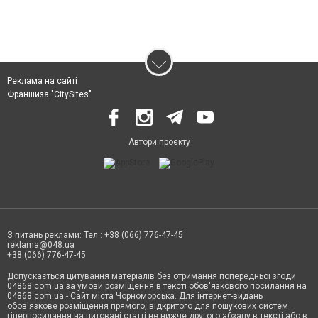
Реклама на сайті
Франшиза "CitySites"
Автори проєкту
З питань реклами: Тел.: +38 (066) 776-47-45
reklama@048.ua
+38 (066) 776-47-45
Допускається цитування матеріалів без отримання попередньої згоди
04868.com.ua за умови розміщення в тексті обов'язкового посилання на
04868.com.ua - Сайт міста Чорноморська. Для інтернет-видань
обов'язкове розміщення прямого, відкритого для пошукових систем
гіперпосилання на цитовані статті не нижче другого абзацу в тексті або в