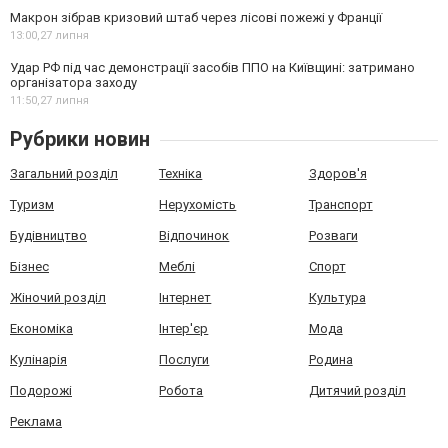
Макрон зібрав кризовий штаб через лісові пожежі у Франції
13:00,
27 липня
Удар РФ під час демонстрації засобів ППО на Київщині: затримано
організатора заходу
11:50,
27 липня
Рубрики новин
Загальний розділ
Техніка
Здоров'я
Туризм
Нерухомість
Транспорт
Будівництво
Відпочинок
Розваги
Бізнес
Меблі
Спорт
Жіночий розділ
Інтернет
Культура
Економіка
Інтер'єр
Мода
Кулінарія
Послуги
Родина
Подорожі
Робота
Дитячий розділ
Реклама