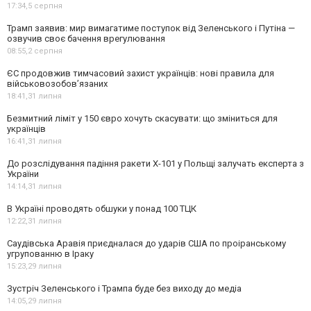
17:34,
5 серпня
Трамп заявив: мир вимагатиме поступок від Зеленського і Путіна —
озвучив своє бачення врегулювання
08:55,
2 серпня
ЄС продовжив тимчасовий захист українців: нові правила для
військовозобов’язаних
18:41,
31 липня
Безмитний ліміт у 150 євро хочуть скасувати: що зміниться для
українців
16:41,
31 липня
До розслідування падіння ракети Х-101 у Польщі залучать експерта з
України
14:14,
31 липня
В Україні проводять обшуки у понад 100 ТЦК
12:22,
31 липня
Саудівська Аравія приєдналася до ударів США по проіранському
угрупованню в Іраку
15:23,
29 липня
Зустріч Зеленського і Трампа буде без виходу до медіа
14:05,
29 липня