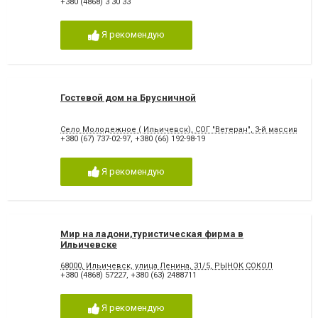
+380 (4868) 3 30 33
Я рекомендую
Гостевой дом на Брусничной
Село Молодежное ( Ильичевск), СОГ "Ветеран", 3-й массив, 2-я 
+380 (67) 737-02-97
,
+380 (66) 192-98-19
Я рекомендую
Мир на ладони,туристическая фирма в
Ильичевске
68000, Ильичевск, улица Ленина, 31/5, РЫНОК СОКОЛ
+380 (4868) 57227
,
+380 (63) 2488711
Я рекомендую