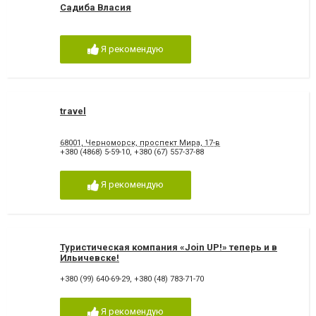
Садиба Власия
Я рекомендую
travel
68001, Черноморск, проспект Мира, 17-в
+380 (4868) 5-59-10
,
+380 (67) 557-37-88
Я рекомендую
Туристическая компания «Join UP!» теперь и в
Ильичевске!
+380 (99) 640-69-29
,
+380 (48) 783-71-70
Я рекомендую