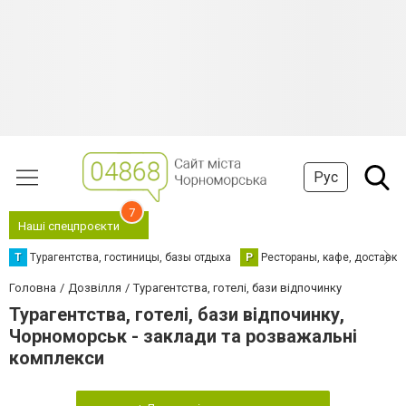
Рус
7
Наші спецпроєкти
Т
Турагентства, гостиницы, базы отдыха
Р
Рестораны, кафе, доставка
Головна
Дозвілля
Турагентства, готелі, бази відпочинку
Турагентства, готелі, бази відпочинку,
Чорноморськ - заклади та розважальні
комплекси