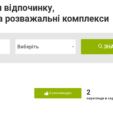
и відпочинку,
а розважальні комплекси
Виберіть
ЗН
2
Я рекомендую
перегляди в се