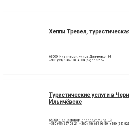
Хеппи Тревел, туристическа
68000, Ильичевск, улица Данченко, 14
+380 (93) 5604370
,
+380 (67) 1160152
Туристические услуги в Чер
Ильичёвске
68000, Черноморск, проспект Мира, 10
+380 (95) 627 01 21
,
+380 (48) 684 06 50
,
+380 (93) 823