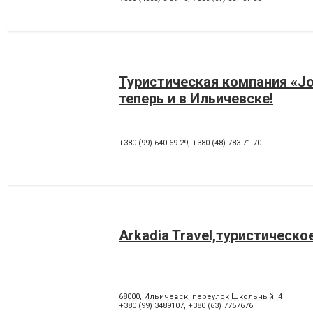
Туристическая компания «Jo
теперь и в Ильичевске!
+380 (99) 640-69-29
,
+380 (48) 783-71-70
Arkadia Travel,туристическо
68000, Ильичевск, переулок Школьный, 4
+380 (99) 3489107
,
+380 (63) 7757676