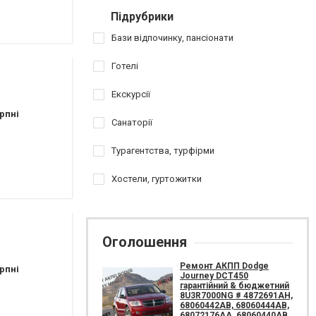
Підрубрики
Бази відпочинку, пансіонати
Готелі
Екскурсії
рпні
Санаторії
Турагентства, турфірми
Хостели, гуртожитки
Оголошення
Ремонт АКПП Dodge
рпні
Journey DCT450
гарантійний & бюджетний
8U3R7000NG # 4872691AH,
68060442AB, 68060444AB,
68072176AA, 68060440AB,