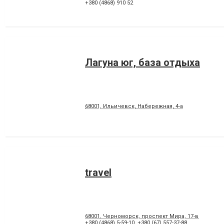
+380 (4868) 910 52
Лагуна юг, база отдыха
68001, Ильичевск, Набережная, 4-а
travel
68001, Черноморск, проспект Мира, 17-в
+380 (4868) 5-59-10
,
+380 (67) 557-37-88