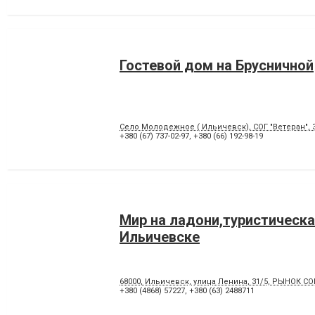
Гостевой дом на Брусничной
Село Молодежное ( Ильичевск), СОГ "Ветеран", 3-
+380 (67) 737-02-97
,
+380 (66) 192-98-19
Мир на ладони,туристическа
Ильичевске
68000, Ильичевск, улица Ленина, 31/5, РЫНОК С
+380 (4868) 57227
,
+380 (63) 2488711