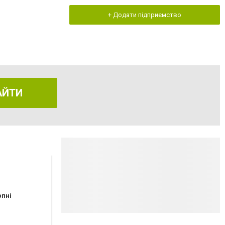
+ Додати підприємство
АЙТИ
рпні