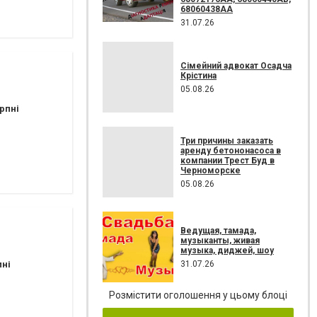
68060438AA
31.07.26
Сімейний адвокат Осадча
Крістина
05.08.26
рпні
Три причины заказать
аренду бетононасоса в
компании Трест Буд в
Черноморске
05.08.26
Ведущая, тамада,
музыканты, живая
музыка, диджей, шоу
31.07.26
пні
Розмістити оголошення у цьому блоці