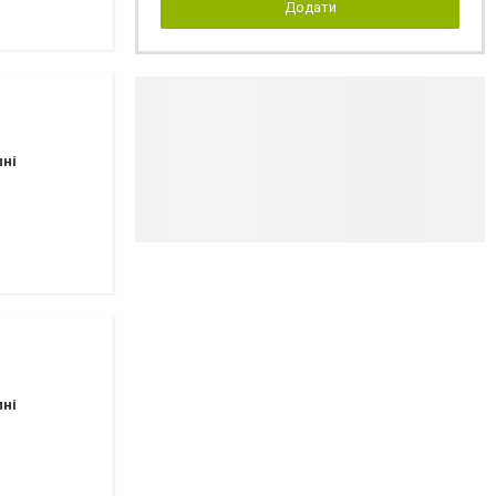
Додати
пні
пні