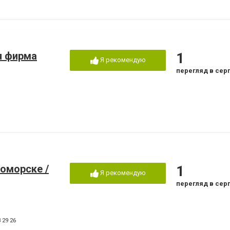
я фирма
1
Я рекомендую
перегляд в сер
номорске /
1
Я рекомендую
перегляд в сер
 29 26