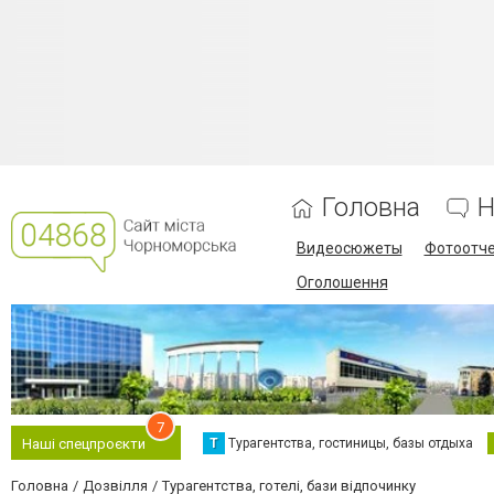
Головна
Н
Видеосюжеты
Фотоотч
Оголошення
7
Т
Турагентства, гостиницы, базы отдыха
Наші спецпроєкти
Головна
Дозвілля
Турагентства, готелі, бази відпочинку