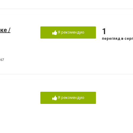
ке /
1
Я рекомендую
перегляд в сер
167
Я рекомендую