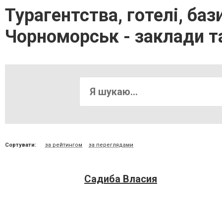
Турагентства, готелі, баз
Чорноморськ - заклади т
Сортувати:
за рейтингом
за переглядами
Садиба Власия