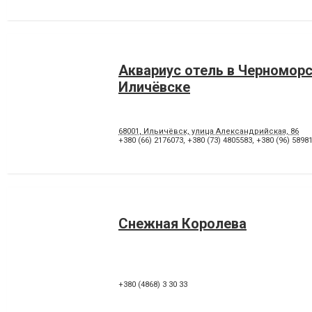
Аквариус отель в Черноморс
Иличёвске
68001, Ильичёвск, улица Александрийская, 86
+380 (66) 2176073
,
+380 (73) 4805583
,
+380 (96) 5898
Снежная Королева
+380 (4868) 3 30 33