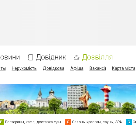
овини
Довідник
Дозвілля
еты
Нерухомість
Довідкова
Афіша
Вакансії
Карта міста
Р
Рестораны, кафе, доставка еды
С
Салоны красоты, сауны, SPA
С
С