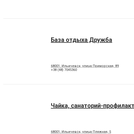
База отдыха Дружба
68001, Ильичевск, улица Приморская, 89
+38 (48) 7045360
Чайка, санаторий-профилак
68001, Ильичевск, улица Пляжная, 5