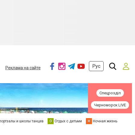
Рус
Реклама на сайте
Спецрозділ
Черноморск LIVE
портзалы и школы танцев
О
Отдых с детьми
Н
Ночная жизнь