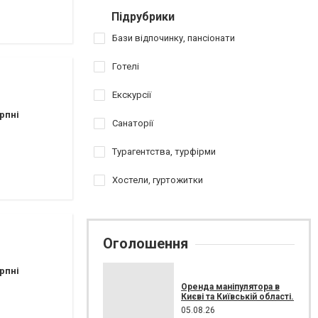
Підрубрики
Бази відпочинку, пансіонати
Готелі
Екскурсії
рпні
Санаторії
Турагентства, турфірми
Хостели, гуртожитки
Оголошення
рпні
Оренда маніпулятора в
Києві та Київській області.
05.08.26