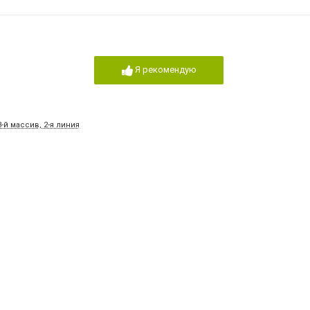
Я рекомендую
й массив, 2-я линия, 54
я фирма в
Я рекомендую
ОКОЛ