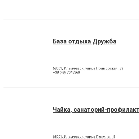
База отдыха Дружба
68001, Ильичевск, улица Приморская, 89
+38 (48) 7045360
Чайка, санаторий-профилак
68001, Ильичевск, улица Пляжная, 5