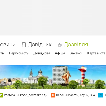
овини
Довідник
Дозвілля
еты
Нерухомість
Довідкова
Афіша
Вакансії
Карта міста
Р
Рестораны, кафе, доставка еды
С
Салоны красоты, сауны, SPA
С
С