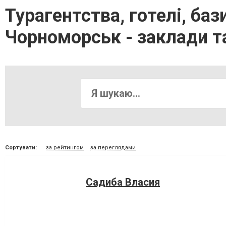
Турагентства, готелі, баз
Чорноморськ - заклади т
Сортувати:
за рейтингом
за переглядами
Садиба Власия