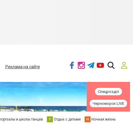
Реклама на сайте
Спецрозділ
Черноморск LIVE
портзалы и школы танцев
О
Отдых с детьми
Н
Ночная жизнь