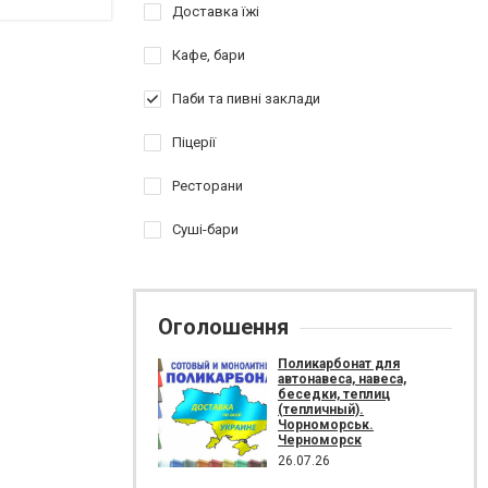
Доставка їжі
Кафе, бари
Паби та пивні заклади
Піцерії
Ресторани
Суші-бари
Оголошення
Поликарбонат для
автонавеса, навеса,
беседки, теплиц
(тепличный).
Чорноморськ.
Черноморск
26.07.26