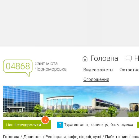
Головна
Н
Видеосюжеты
Фотоотч
Оголошення
7
Т
Турагентства, гостиницы, базы отдыха
Наші спецпроєкти
Головна
Дозвілля
Ресторани, кафе, піцерії, суші
Паби та пивні за