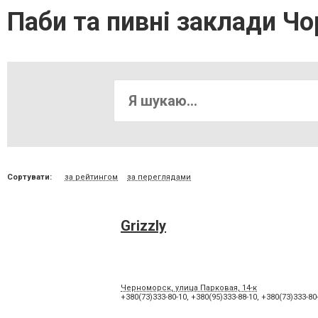
Паби та пивні заклади Ч
Сортувати:
за рейтингом
за переглядами
Grizzly
Черноморск, улица Парковая, 14-к
+380(73)333-80-10
,
+380(95)333-88-10
,
+380(73)333-80