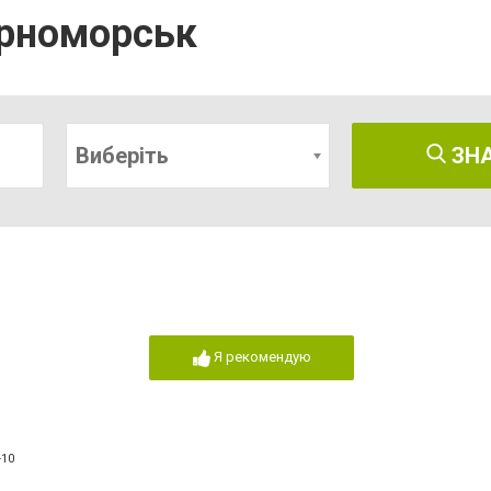
орноморськ
Виберіть
ЗН
Я рекомендую
-10