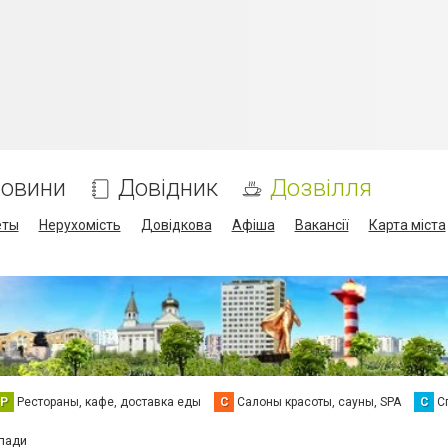
овини
Довідник
Дозвілля
еты
Нерухомість
Довідкова
Афіша
Вакансії
Карта міста
Р
Рестораны, кафе, доставка еды
С
Салоны красоты, сауны, SPA
С
С
клади