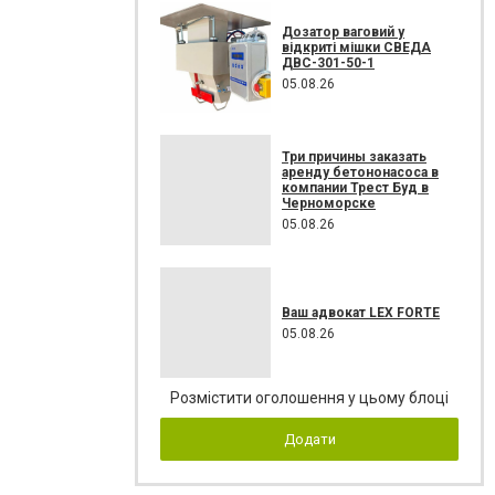
Дозатор ваговий у
відкриті мішки СВЕДА
ДВС-301-50-1
05.08.26
Три причины заказать
аренду бетононасоса в
компании Трест Буд в
Черноморске
05.08.26
Ваш адвокат LEX FORTE
05.08.26
Розмістити оголошення у цьому блоці
Додати