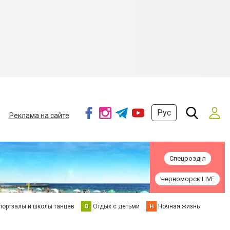
Рус
Реклама на сайте
Спецрозділ
Черноморск LIVE
портзалы и школы танцев
О
Отдых с детьми
Н
Ночная жизнь