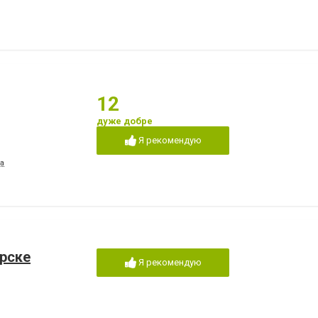
12
дуже добре
Я рекомендую
а
орске
Я рекомендую