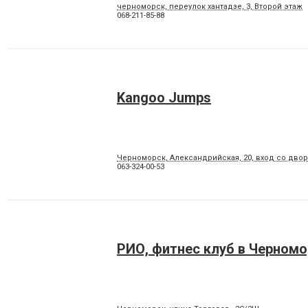
черноморск, переулок хантадзе, 3, Второй этаж
068-211-85-88
Kangoo Jumps
Черноморск, Александрийская, 20, вход со двор
063-324-00-53
РИО, фитнес клуб в Черном