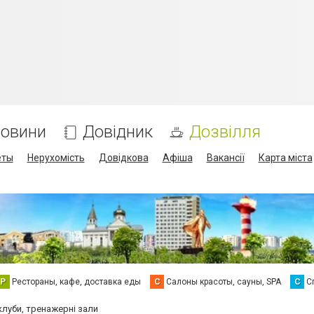
овини
Довідник
Дозвілля
еты
Нерухомість
Довідкова
Афіша
Вакансії
Карта міста
Р
Рестораны, кафе, доставка еды
С
Салоны красоты, сауны, SPA
С
С
клуби, тренажерні зали