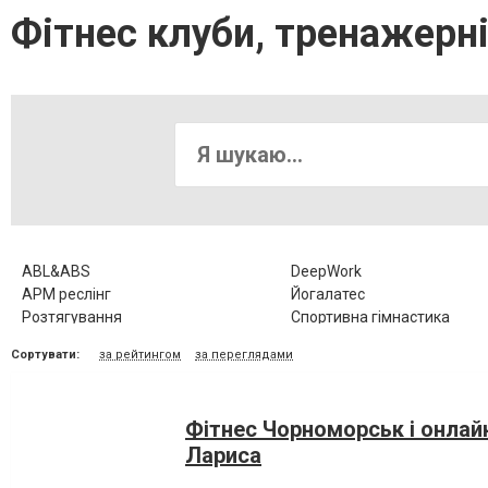
Фітнес клуби, тренажерн
ABL&ABS
DeepWork
АРМ реслінг
Йогалатес
Розтягування
Спортивна гімнастика
Функціональний тренінг
Фітбол
Сортувати:
за рейтингом
за переглядами
Фітнес Чорноморськ і онлайн
Лариса