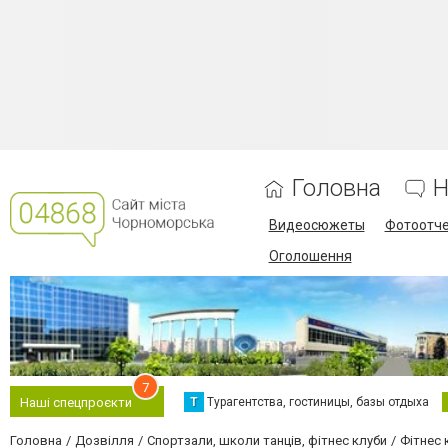
Головна
Н
Видеосюжеты
Фотоотч
Оголошення
7
Т
Турагентства, гостиницы, базы отдыха
Наші спецпроєкти
Головна
Дозвілля
Спортзали, школи танців, фітнес клуби
Фітнес 