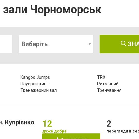
і зали Чорноморськ
Виберіть
ЗН
Kangoo Jumps
TRX
Пауерліфтинг
Ритмічний
Тренажерний зал
Тренування
Шейпінг
степ аеробіка
. Купрієнко
12
2
дуже добре
перегляди в се