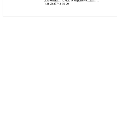
Черноморск, улица Торговая , 2С/2Ш
+380(63)743-75-00