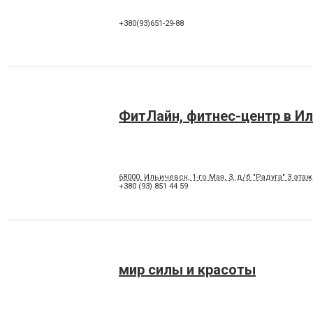
+380(93)651-29-88
ФитЛайн, фитнес-центр в И
68000, Ильичевск, 1-го Мая, 3, д/б "Радуга" 3 этаж
+380 (93) 851 44 59
мир силы и красоты