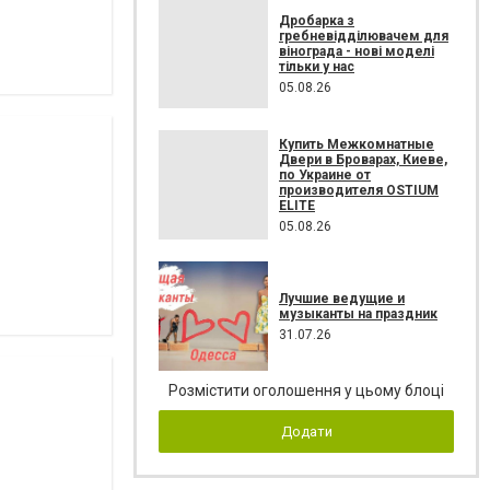
Дробарка з
гребневідділювачем для
вінограда - нові моделі
тільки у нас
05.08.26
Купить Межкомнатные
Двери в Броварах, Киеве,
по Украине от
производителя OSTIUM
ELITE
05.08.26
Лучшие ведущие и
музыканты на праздник
31.07.26
Розмістити оголошення у цьому блоці
Додати