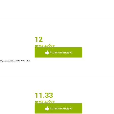
12
дуже добре
Я рекомендую
вход со стороны верже
11.33
дуже добре
Я рекомендую