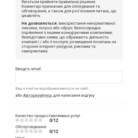
багатьом прийняти правильне рішення.
Коментарі призначені для спілкування та
обговорення, а також для роз'яснення питань, що
цікавлять.
Не дозволяється:
використання ненормативної
лексики, погроз або образ; безпосереднє
порівняння з іншими конкуруючими компаніями;
безпідставні заяви, що ображають діяльність
компанії і / або її послуги; розміщення посилань на
сторонні інтернет-ресурси; реклама та
самореклама.
Введіть email:
Ваш e-mail не відображатиметься на сайті
або
Авторизуйтесь
для написання відгуку
Качество предоставляемых услуг
0/12
Обслуговування
0/12
Цена