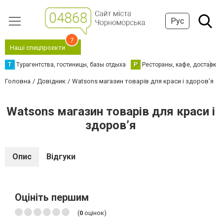
Рус
7
Наші спецпроєкти
Т
Турагентства, гостиницы, базы отдыха
Р
Рестораны, кафе, доставка
Головна
Довідник
Watsons магазин товарів для краси і здоровʼя
Watsons магазин товарів для краси і
здоровʼя
Опис
Відгуки
Оцініть першим
(
0
оцінок)