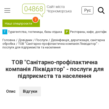
Рус
7
Наші спецпроєкти
Т
Турагентства, гостиницы, базы отдыха
Р
Рестораны, кафе, доставка
Головна
Довідник
Послуги
Дезінфекція, дератизація, санітарна
обробка
ТОВ "Санітарно-профілактична компанія Ліквідатор" -
послуги для підприємств та населення
ТОВ "Санітарно-профілактична
компанія Ліквідатор" - послуги для
підприємств та населення
Опис
Відгуки