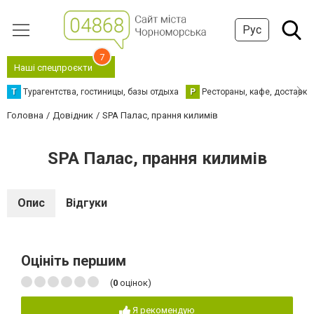
Рус
7
Наші спецпроєкти
Т
Турагентства, гостиницы, базы отдыха
Р
Рестораны, кафе, доставка
Головна
Довідник
SPA Палас, прання килимів
SPA Палас, прання килимів
Опис
Відгуки
Оцініть першим
(
0
оцінок)
Я рекомендую