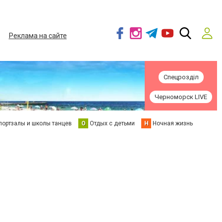
Реклама на сайте
Спецрозділ
Черноморск LIVE
портзалы и школы танцев
О
Отдых с детьми
Н
Ночная жизнь