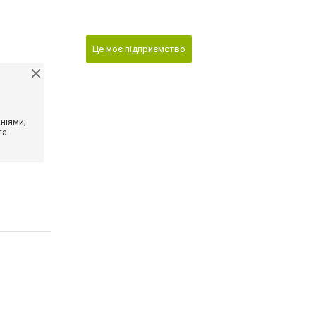
Це моє підприємство
ніями;
та