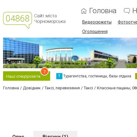
Головна
Н
Видеосюжеты
Фотоотч
Оголошення
7
Т
Турагентства, гостиницы, базы отдыха
Наші спецпроєкти
Головна
Довідник
Таксі, перевезення
Таксі
Классные пацаны, 08
Опис
Відгуки (1)