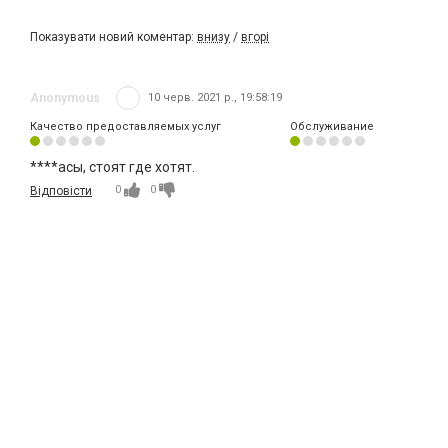
Показувати новий коментар:
внизу
/
вгорі
Anonymous
10 черв. 2021 р., 19:58:19
Качество предоставляемых услуг
Обслуживание
****асы, стоят где хотят.
0
0
Відповісти