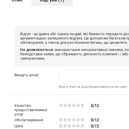
Відгук - це думка або оцінка людей, які бажають передати 
аргументацією залишеного відгука. Це допоможе багатьом пр
обговорення, а також для роз'яснення питань, що цікавлять.
Не дозволяється:
використання ненормативної лексики, по
безпідставні заяви, що ображають діяльність компанії і / або
самореклама.
Введіть email:
Ваш e-mail не відображатиметься на сайті
Качество
0/12
предоставляемых
услуг
Обслуговування
0/12
Цена
0/12