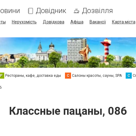
овини
Довідник
Дозвілля
еты
Нерухомість
Довідкова
Афіша
Вакансії
Карта міста
Р
Рестораны, кафе, доставка еды
С
Салоны красоты, сауны, SPA
С
С
6
Классные пацаны, 086