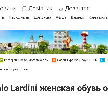
овини
Довідник
Дозвілля
еты
Нерухомість
Довідкова
Афіша
Вакансії
Карта міста
Р
Рестораны, кафе, доставка еды
С
Салоны красоты, сауны, SPA
С
С
енская обувь оптом
io Lardini женская обувь 