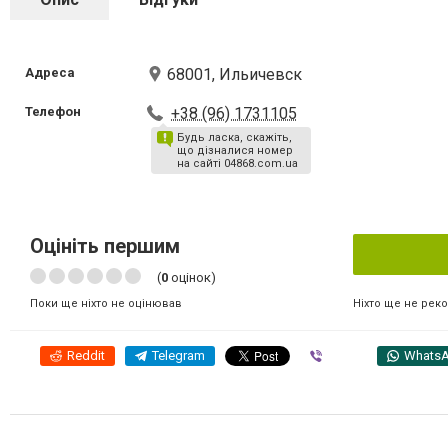
Адреса
68001, Ильичевск
Телефон
+38 (96) 1731105
Будь ласка, скажіть,
що дізналися номер
на сайті 04868.com.ua
Оцініть першим
(
0
оцінок)
Ніхто ще не рек
Поки ще ніхто не оцінював
Reddit
Telegram
Viber
Whats