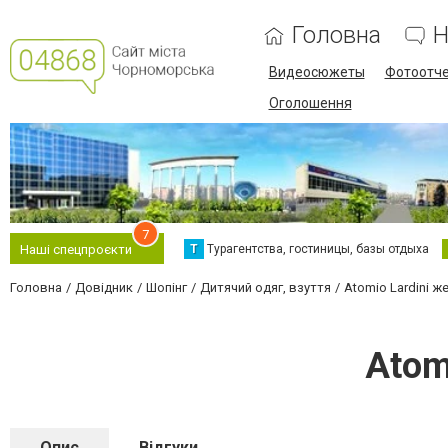
Головна
Н
Видеосюжеты
Фотоотч
Оголошення
7
Т
Турагентства, гостиницы, базы отдыха
Наші спецпроєкти
Головна
Довідник
Шопінг
Дитячий одяг, взуття
Atomio Lardini ж
Atom
Опис
Відгуки