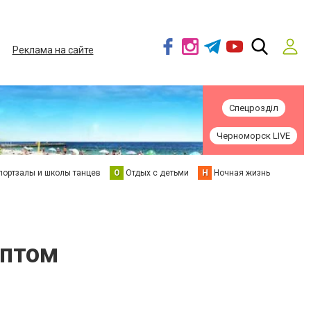
Реклама на сайте
Спецрозділ
Черноморск LIVE
портзалы и школы танцев
О
Отдых с детьми
Н
Ночная жизнь
оптом