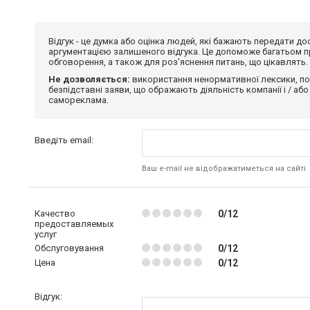
Відгук - це думка або оцінка людей, які бажають передати 
аргументацією залишеного відгука. Це допоможе багатьом пр
обговорення, а також для роз'яснення питань, що цікавлять.
Не дозволяється:
використання ненормативної лексики, по
безпідставні заяви, що ображають діяльність компанії і / або
самореклама.
Введіть email:
Ваш e-mail не відображатиметься на сайті
Качество
0/12
предоставляемых
услуг
Обслуговування
0/12
Цена
0/12
Відгук: