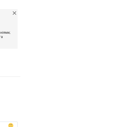
ніями;
та