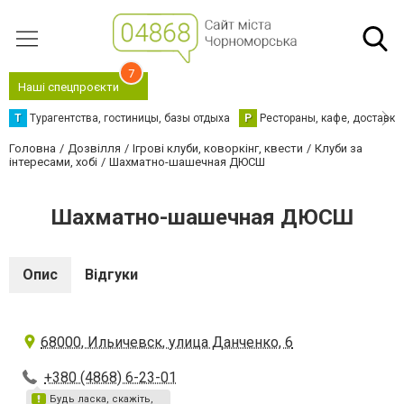
7
Наші спецпроєкти
Т
Турагентства, гостиницы, базы отдыха
Р
Рестораны, кафе, доставка
Головна
Дозвілля
Ігрові клуби, коворкінг, квести
Клуби за
інтересами, хобі
Шахматно-шашечная ДЮСШ
Шахматно-шашечная ДЮСШ
Опис
Відгуки
68000, Ильичевск, улица Данченко, 6
+380 (4868) 6-23-01
Будь ласка, скажіть,