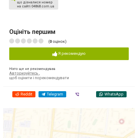
що дізналися номер
на сайті 04868.com.ua
Оцініть першим
(
0
оцінок)
Я рекомендую
Ніхто ще не рекомендував
Авторизуйтесь
,
щоб оцінити і порекомендувати
Reddit
Telegram
Viber
WhatsApp