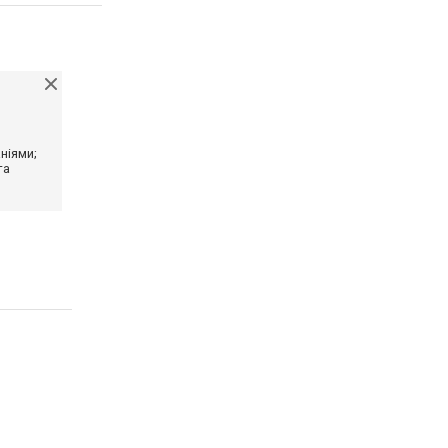
ніями;
та