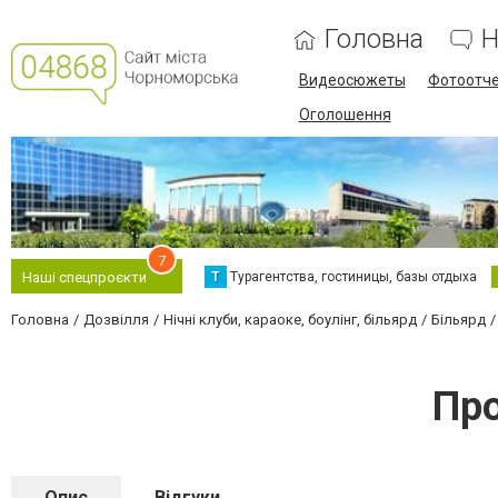
Головна
Н
Видеосюжеты
Фотоотч
Оголошення
7
Т
Турагентства, гостиницы, базы отдыха
Наші спецпроєкти
Головна
Дозвілля
Нічні клуби, караоке, боулінг, більярд
Більярд
Про
Опис
Відгуки