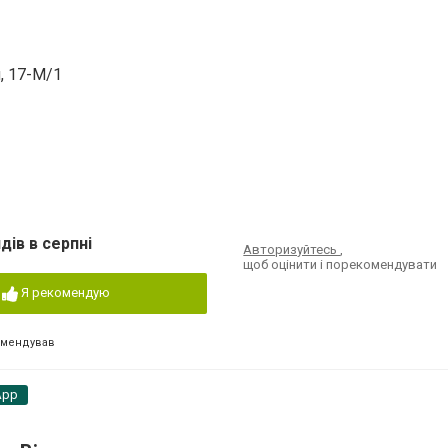
, 17-М/1
дів в серпні
Авторизуйтесь
,
щоб оцінити і порекомендувати
Я рекомендую
омендував
App