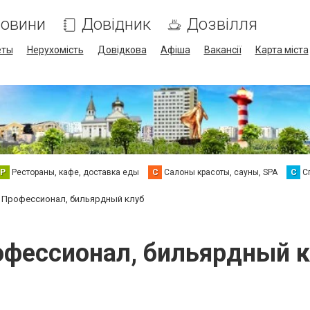
овини
Довідник
Дозвілля
еты
Нерухомість
Довідкова
Афіша
Вакансії
Карта міста
Р
Рестораны, кафе, доставка еды
С
Салоны красоты, сауны, SPA
С
С
Профессионал, бильярдный клуб
фессионал, бильярдный 