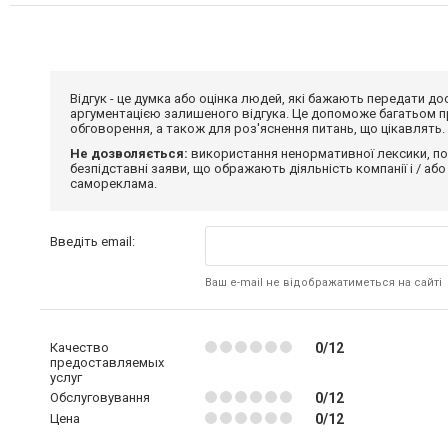
Відгук - це думка або оцінка людей, які бажають передати 
аргументацією залишеного відгука. Це допоможе багатьом пр
обговорення, а також для роз'яснення питань, що цікавлять.
Не дозволяється:
використання ненормативної лексики, по
безпідставні заяви, що ображають діяльність компанії і / або
самореклама.
Введіть email:
Ваш e-mail не відображатиметься на сайті
Качество
0/12
предоставляемых
услуг
Обслуговування
0/12
Цена
0/12