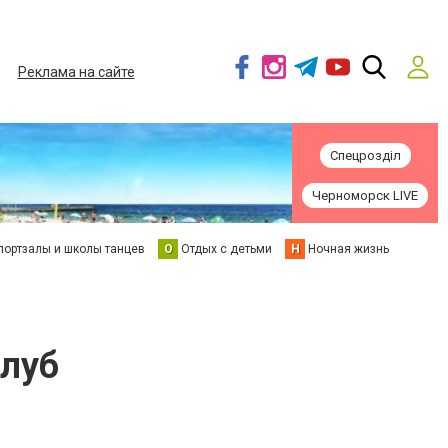
Реклама на сайте
Спецрозділ
Черноморск LIVE
портзалы и школы танцев
О
Отдых с детьми
Н
Ночная жизнь
клуб