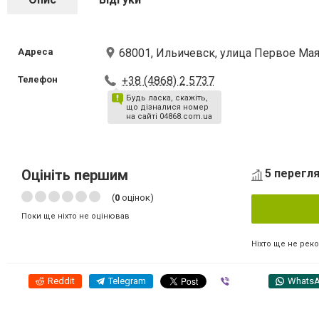
Адреса
68001, Ильичевск, улица Первое Мая
Телефон
+38 (4868) 2 5737
Будь ласка, скажіть,
що дізналися номер
на сайті 04868.com.ua
Оцініть першим
5 перегля
(
0
оцінок)
Поки ще ніхто не оцінював
Ніхто ще не рек
Reddit
Telegram
Viber
Whats