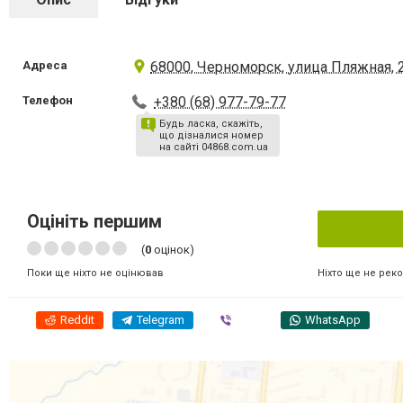
Адреса
68000, Черноморск, улица Пляжная, 
Телефон
+380 (68) 977-79-77
Будь ласка, скажіть,
що дізналися номер
на сайті 04868.com.ua
Оцініть першим
(
0
оцінок)
Ніхто ще не рек
Поки ще ніхто не оцінював
Reddit
Telegram
Viber
WhatsApp