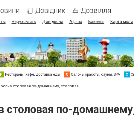
овини
Довідник
Дозвілля
еты
Нерухомість
Довідкова
Афіша
Вакансії
Карта міста
Р
Рестораны, кафе, доставка еды
С
Салоны красоты, сауны, SPA
С
С
ослив столовая по-домашнему, столовая
в столовая по-домашнему,