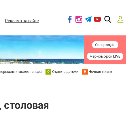
Реклама на сайте
Спецрозділ
Черноморск LIVE
портзалы и школы танцев
О
Отдых с детьми
Н
Ночная жизнь
 столовая