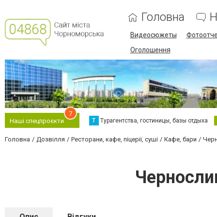
Головна
Н
Видеосюжеты
Фотоотч
Оголошення
7
Т
Турагентства, гостиницы, базы отдыха
Наші спецпроєкти
Головна
Дозвілля
Ресторани, кафе, піцерії, суші
Кафе, бари
Черн
Черносли
Опис
Відгуки