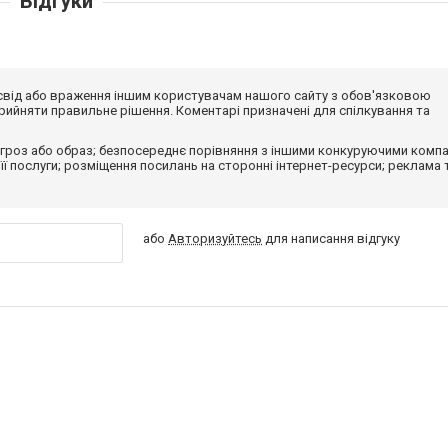
Відгуки
досвід або враження іншим користувачам нашого сайту з обов'язковою
ийняти правильне рішення. Коментарі призначені для спілкування та
гроз або образ; безпосереднє порівняння з іншими конкуруючими компа
 її послуги; розміщення посилань на сторонні інтернет-ресурси; реклама 
або
Авторизуйтесь
для написання відгуку