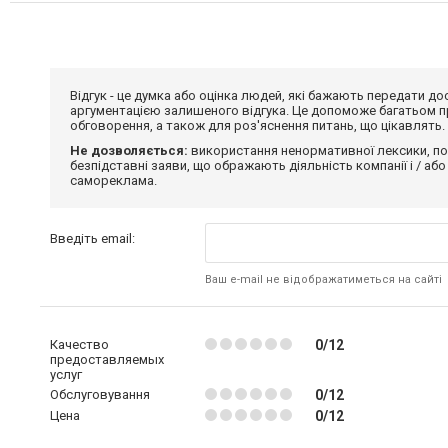
Відгук - це думка або оцінка людей, які бажають передати 
аргументацією залишеного відгука. Це допоможе багатьом пр
обговорення, а також для роз'яснення питань, що цікавлять.
Не дозволяється:
використання ненормативної лексики, по
безпідставні заяви, що ображають діяльність компанії і / або
самореклама.
Введіть email:
Ваш e-mail не відображатиметься на сайті
Качество
0/12
предоставляемых
услуг
Обслуговування
0/12
Цена
0/12