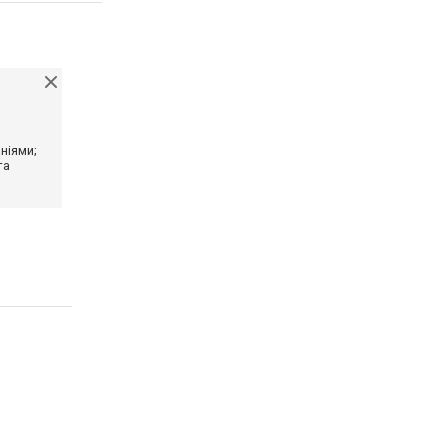
ніями;
та