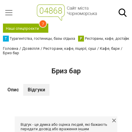
7
Наші спецпроєкти
Т
Турагентства, гостиницы, базы отдыха
Р
Рестораны, кафе, доставка
Головна
Дозвілля
Ресторани, кафе, піцерії, суші
Кафе, бари
Бриз бар
Бриз бар
Опис
Відгуки
Відгук - це думка або оцінка людей, які бажають
передати досвід або враження іншим