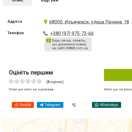
Адреса
68000, Ильичевск, улица Ленина, 18
Телефон
+380 (97) 975-73-66
Будь ласка, скажіть,
що дізналися номер
на сайті 04868.com.ua
Оцініть першим
(
0
оцінок)
Ніхто ще не рек
Поки ще ніхто не оцінював
Reddit
Telegram
Viber
WhatsApp