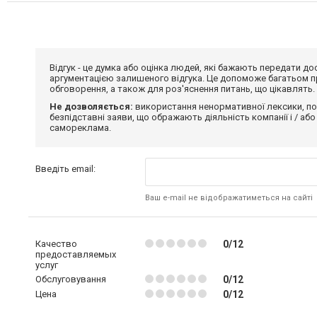
Відгук - це думка або оцінка людей, які бажають передати 
аргументацією залишеного відгука. Це допоможе багатьом пр
обговорення, а також для роз'яснення питань, що цікавлять.
Не дозволяється:
використання ненормативної лексики, по
безпідставні заяви, що ображають діяльність компанії і / або
самореклама.
Введіть email:
Ваш e-mail не відображатиметься на сайті
Качество
0/12
предоставляемых
услуг
Обслуговування
0/12
Цена
0/12