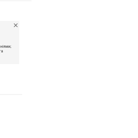
ніями;
та