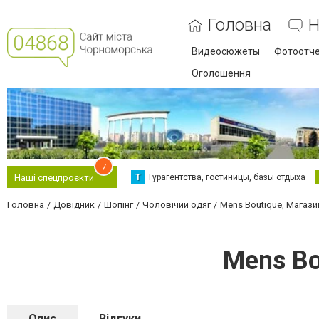
Головна
Н
Видеосюжеты
Фотоотч
Оголошення
7
Т
Турагентства, гостиницы, базы отдыха
Наші спецпроєкти
Головна
Довідник
Шопінг
Чоловічий одяг
Mens Boutique, Магаз
Mens B
Опис
Відгуки