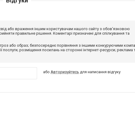
Відгуки
досвід або враження іншим користувачам нашого сайту з обов'язковою
ийняти правильне рішення. Коментарі призначені для спілкування та
гроз або образ; безпосереднє порівняння з іншими конкуруючими компа
 її послуги; розміщення посилань на сторонні інтернет-ресурси; реклама 
або
Авторизуйтесь
для написання відгуку