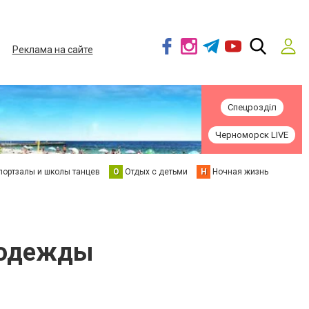
Реклама на сайте
Спецрозділ
Черноморск LIVE
портзалы и школы танцев
О
Отдых с детьми
Н
Ночная жизнь
 одежды