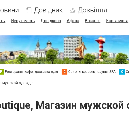
овини
Довідник
Дозвілля
еты
Нерухомість
Довідкова
Афіша
Вакансії
Карта міста
Р
Рестораны, кафе, доставка еды
С
Салоны красоты, сауны, SPA
С
С
ин мужской одежды
outique, Магазин мужской