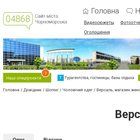
Головна
Н
Видеосюжеты
Фотоотч
Оголошення
7
Т
Турагентства, гостиницы, базы отдыха
Наші спецпроєкти
Головна
Довідник
Шопінг
Чоловічий одяг
Версаль, магазин же
Верс
Опис
Відгуки