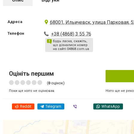
Адреса
68001, Ильичевск, улица Парковая, 5
Телефон
+38 (4868) 3 55 76
Будь ласка, скажіть,
що дізналися номер
на сайті 04868.com.ua
Оцініть першим
(
0
оцінок)
Ніхто ще не рек
Поки ще ніхто не оцінював
Reddit
Telegram
Viber
WhatsApp