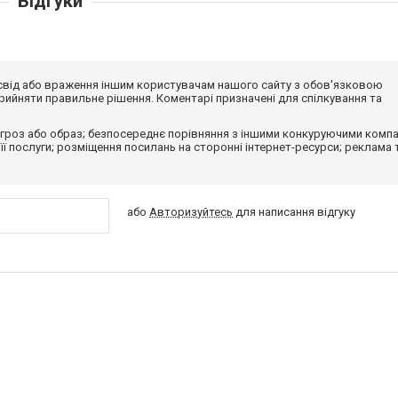
Відгуки
досвід або враження іншим користувачам нашого сайту з обов'язковою
ийняти правильне рішення. Коментарі призначені для спілкування та
гроз або образ; безпосереднє порівняння з іншими конкуруючими компа
 її послуги; розміщення посилань на сторонні інтернет-ресурси; реклама 
або
Авторизуйтесь
для написання відгуку