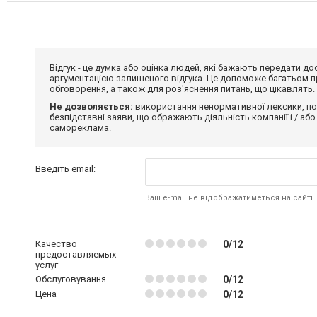
Відгук - це думка або оцінка людей, які бажають передати 
аргументацією залишеного відгука. Це допоможе багатьом пр
обговорення, а також для роз'яснення питань, що цікавлять.
Не дозволяється:
використання ненормативної лексики, по
безпідставні заяви, що ображають діяльність компанії і / або
самореклама.
Введіть email:
Ваш e-mail не відображатиметься на сайті
Качество
0/12
предоставляемых
услуг
Обслуговування
0/12
Цена
0/12