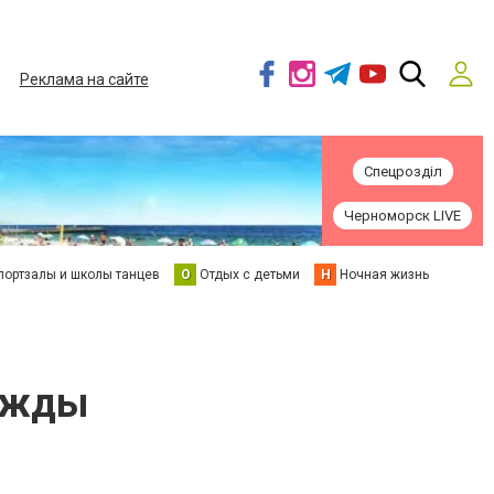
Реклама на сайте
Спецрозділ
Черноморск LIVE
портзалы и школы танцев
О
Отдых с детьми
Н
Ночная жизнь
дежды