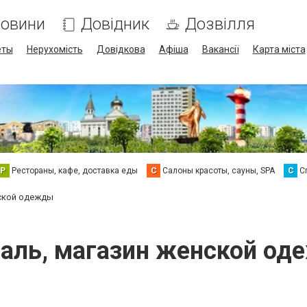
овини
Довідник
Дозвілля
еты
Нерухомість
Довідкова
Афіша
Вакансії
Карта міста
Р
Рестораны, кафе, доставка еды
С
Салоны красоты, сауны, SPA
С
С
нской одежды
аль, магазин женской о