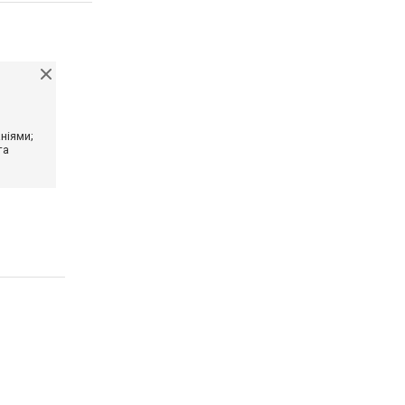
ніями;
та